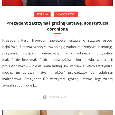
POLSKA
WIADOMOŚCI
Prezydent zatrzymał groźną ustawę. Konstytucja
obroniona
Prezydent Karol Nawrocki zawetował ustawę o statusie osoby
najbliższej. Ustawa tworzyła równoległą wobec małżeństwa instytucję,
przyznając związkom dewiacyjnym i konkubinatom przywileje
małżeńskie bez małżeńskich obowiązków, choć – wbrew narracji
projektodawców – nie usuwała żadnej „luki w prawie”. Weto zatrzymuje
mechanizm „prawa małych kroków” prowadzący do redefinicji
małżeństwa. Prezydent RP zatrzymał groźną ustawę, legalizującą
związki sodomickie […]
17 lipca 2026