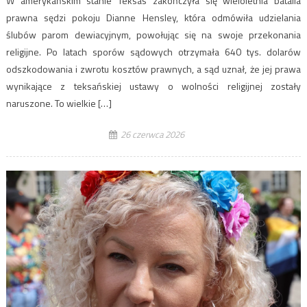
W amerykańskim stanie Teksas zakończyła się wieloletnia batalia
prawna sędzi pokoju Dianne Hensley, która odmówiła udzielania
ślubów parom dewiacyjnym, powołując się na swoje przekonania
religijne. Po latach sporów sądowych otrzymała 640 tys. dolarów
odszkodowania i zwrotu kosztów prawnych, a sąd uznał, że jej prawa
wynikające z teksańskiej ustawy o wolności religijnej zostały
naruszone. To wielkie […]
26 czerwca 2026