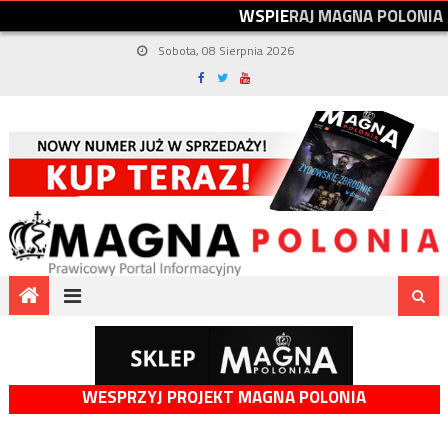
W
S
P
I
E
R
A
J
M
A
G
N
A
P
O
L
O
N
I
A
Sobota, 08 Sierpnia 2026
WESPRZYJ PROJEKT MAGNA POLONIA