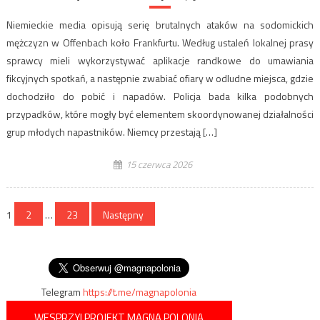
Niemieckie media opisują serię brutalnych ataków na sodomickich
mężczyzn w Offenbach koło Frankfurtu. Według ustaleń lokalnej prasy
sprawcy mieli wykorzystywać aplikacje randkowe do umawiania
fikcyjnych spotkań, a następnie zwabiać ofiary w odludne miejsca, gdzie
dochodziło do pobić i napadów. Policja bada kilka podobnych
przypadków, które mogły być elementem skoordynowanej działalności
grup młodych napastników. Niemcy przestają […]
15 czerwca 2026
Stronicowanie
1
2
…
23
Następny
wpisów
Telegram
https://t.me/magnapolonia
WESPRZYJ PROJEKT MAGNA POLONIA