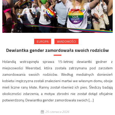
EUROPA
WIADOMOŚCI
Dewiantka gender zamordowała swoich rodziców
Holandią wstrząsnęła sprawa 15-letniej dewiantki gedner z
miejscowości Meerstad, która została zatrzymana pod zarzutem
zamordowania swoich rodziców. Według medialnych doniesień
kobieta i mężczyzna zostali znalezieni martwi we własnym domu, oboje
mieli liczne rany kłute. Ranny został również ich pies. Śledczy badają
okoliczności zdarzenia, a motyw zbrodni nie został dotąd oficjalnie
potwierdzony. Dewiantka gender zamordowała swoich […]
25 czerwca 2026