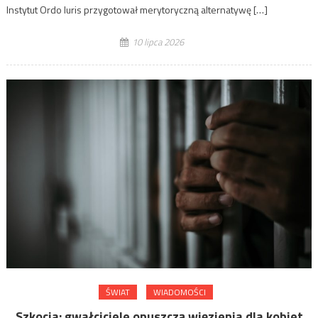
Instytut Ordo Iuris przygotował merytoryczną alternatywę […]
10 lipca 2026
ŚWIAT
WIADOMOŚCI
Szkocja: gwałciciele opuszczą więzienia dla kobiet