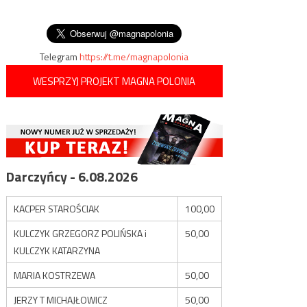
wpisów
Telegram
https://t.me/magnapolonia
WESPRZYJ PROJEKT MAGNA POLONIA
Darczyńcy - 6.08.2026
KACPER STAROŚCIAK
100,00
KULCZYK GRZEGORZ POLIŃSKA i
50,00
KULCZYK KATARZYNA
MARIA KOSTRZEWA
50,00
JERZY T MICHAJŁOWICZ
50,00