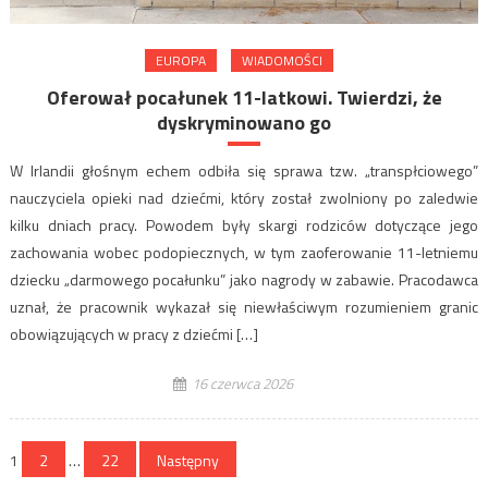
EUROPA
WIADOMOŚCI
Oferował pocałunek 11-latkowi. Twierdzi, że
dyskryminowano go
W Irlandii głośnym echem odbiła się sprawa tzw. „transpłciowego”
nauczyciela opieki nad dziećmi, który został zwolniony po zaledwie
kilku dniach pracy. Powodem były skargi rodziców dotyczące jego
zachowania wobec podopiecznych, w tym zaoferowanie 11-letniemu
dziecku „darmowego pocałunku” jako nagrody w zabawie. Pracodawca
uznał, że pracownik wykazał się niewłaściwym rozumieniem granic
obowiązujących w pracy z dziećmi […]
16 czerwca 2026
Stronicowanie
1
2
…
22
Następny