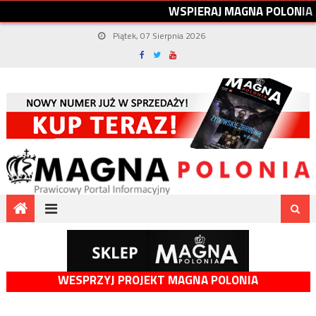
W
S
P
I
E
R
A
J
M
A
G
N
A
P
O
L
O
N
I
A
Piątek, 07 Sierpnia 2026
WESPRZYJ PROJEKT MAGNA POLONIA