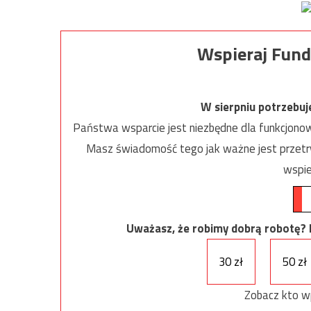
Wspieraj Fund
W sierpniu potrzebu
Państwa wsparcie jest niezbędne dla funkcjonow
Masz świadomość tego jak ważne jest przetrw
wspie
Uważasz, że robimy dobrą robotę? Ni
30 zł
50 zł
Zobacz kto w