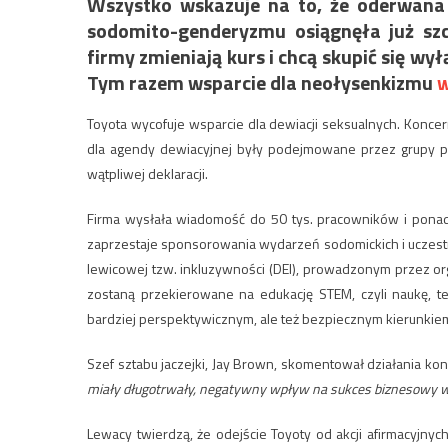
Wszystko wskazuje na to, że oderwana
sodomito-genderyzmu osiągnęła już szcz
firmy zmieniają kurs i chcą skupić się wy
Tym razem wsparcie dla neołysenkizmu
w
Toyota wycofuje wsparcie dla dewiacji seksualnych. Koncer
dla agendy dewiacyjnej były podejmowane przez grupy pr
wątpliwej deklaracji.
Firma wysłała wiadomość do 50 tys. pracowników i ponad
zaprzestaje sponsorowania wydarzeń sodomickich i uczestn
lewicowej tzw. inkluzywności (DEI), prowadzonym przez o
zostaną przekierowane na edukację STEM, czyli naukę, tec
bardziej perspektywicznym, ale też bezpiecznym kierunki
Szef sztabu jaczejki, Jay Brown, skomentował działania ko
miały długotrwały, negatywny wpływ na sukces biznesowy w pr
Lewacy twierdzą, że odejście Toyoty od akcji afirmacyj