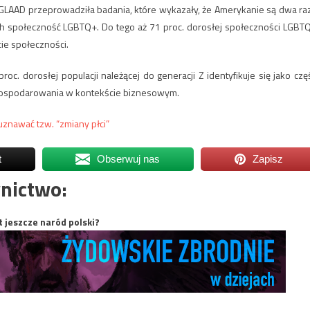
GLAAD przeprowadziła badania, które wykazały, że Amerykanie są dwa ra
ych społeczność LGBTQ+. Do tego aż 71 proc. dorosłej społeczności LGBT
cie społeczności.
oc. dorosłej populacji należącej do generacji Z identyfikuje się jako czę
agospodarowania w kontekście biznesowym.
uznawać tzw. “zmiany płci”
t
Obserwuj nas
Zapisz
nictwo:
t jeszcze naród polski?