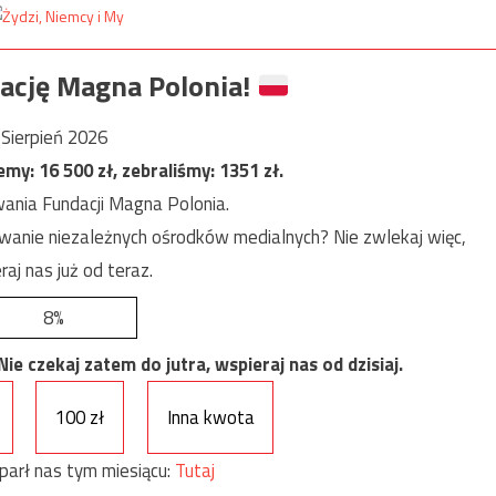
ację Magna Polonia!
Sierpień 2026
jemy:
16 500
zł, zebraliśmy:
1351
zł.
ania Fundacji Magna Polonia.
anie niezależnych ośrodków medialnych? Nie zwlekaj więc,
raj nas już od teraz.
8%
e czekaj zatem do jutra, wspieraj nas od dzisiaj.
100 zł
Inna kwota
parł nas tym miesiącu:
Tutaj