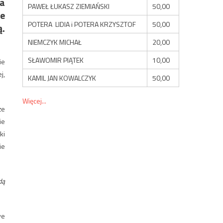
da
PAWEŁ ŁUKASZ ZIEMIAŃSKI
50,00
ne
POTERA LIDIA i POTERA KRZYSZTOF
50,00
ą.
NIEMCZYK MICHAŁ
20,00
SŁAWOMIR PIĄTEK
10,00
ie
j,
KAMIL JAN KOWALCZYK
50,00
Więcej...
że
ie
ki
ie
dą
we