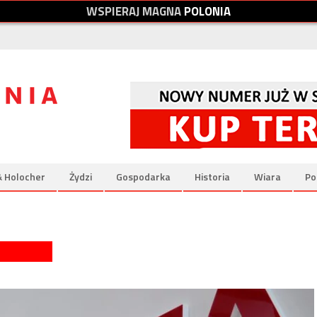
W
S
P
I
E
R
A
J
M
A
G
N
A
P
O
L
O
N
I
A
& Holocher
Żydzi
Gospodarka
Historia
Wiara
Po