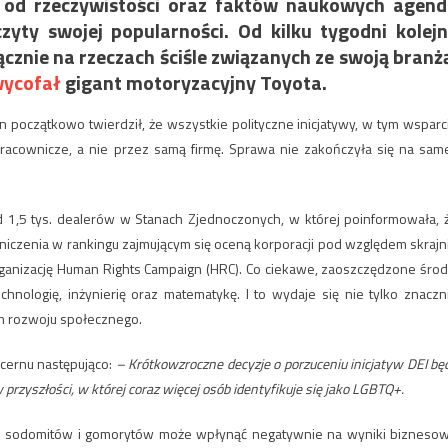
 od rzeczywistości oraz faktów naukowych agen
yty swojej popularności. Od kilku tygodni kolej
łącznie na rzeczach ściśle związanych ze swoją branż
ycofał
gigant motoryzacyjny Toyota.
n początkowo twierdził, że wszystkie polityczne inicjatywy, w tym wsparc
acownicze, a nie przez samą firmę. Sprawa nie zakończyła się na same
 1,5 tys. dealerów w Stanach Zjednoczonych, w której poinformowała, 
iczenia w rankingu zajmującym się oceną korporacji pod względem skrajn
rganizację Human Rights Campaign (HRC). Co ciekawe, zaoszczędzone środ
hnologię, inżynierię oraz matematykę. I to wydaje się nie tylko znaczn
em rozwoju społecznego.
ncernu następująco:
– Krótkowzroczne decyzje o porzuceniu inicjatyw DEI bę
zyszłości, w której coraz więcej osób identyfikuje się jako LGBTQ+.
nych sodomitów i gomorytów może wpłynąć negatywnie na wyniki bizneso