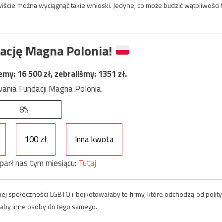
wiście można wyciągnąć takie wnioski. Jedyne, co może budzić wątpliwości 
ację Magna Polonia!
jemy:
16 500
zł, zebraliśmy:
1351
zł.
ania Fundacji Magna Polonia.
8%
100 zł
Inna kwota
parł nas tym miesiącu:
Tutaj
ej społeczności LGBTQ+ bojkotowałaby te firmy, które odchodzą od polity
łaby inne osoby do tego samego.