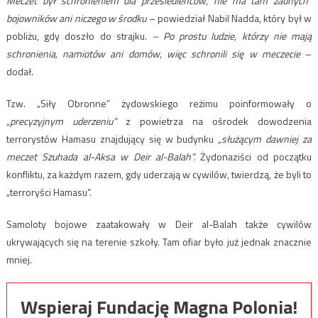
Meczet był schronieniem dla przesiedleńców, nie ma tam żadnych
bojowników ani niczego w środku
– powiedział Nabil Nadda, który był w
pobliżu, gdy doszło do strajku.
– Po prostu ludzie, którzy nie mają
schronienia, namiotów ani domów, więc schronili się w meczecie
–
dodał.
Tzw. „Siły Obronne” żydowskiego reżimu poinformowały o
„precyzyjnym uderzeniu”
z powietrza na ośrodek dowodzenia
terrorystów Hamasu znajdujący się w budynku
„służącym dawniej za
meczet Szuhada al-Aksa w Deir al-Balah”.
Żydonaziści od początku
konfliktu, za każdym razem, gdy uderzają w cywilów, twierdzą, że byli to
„terroryści Hamasu”.
Samoloty bojowe zaatakowały w Deir al-Balah także cywilów
ukrywających się na terenie szkoły. Tam ofiar było już jednak znacznie
mniej.
Wspieraj Fundację Magna Polonia!