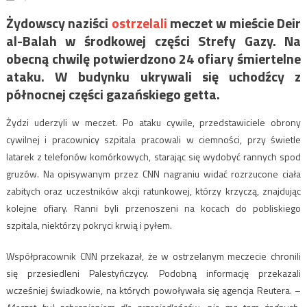
Żydowscy naziści
ostrzelali
meczet w mieście Deir
al-Balah w środkowej części Strefy Gazy. Na
obecną chwilę potwierdzono 24 ofiary śmiertelne
ataku. W budynku ukrywali się uchodźcy z
północnej części gazańskiego getta.
Żydzi uderzyli w meczet. Po ataku cywile, przedstawiciele obrony
cywilnej i pracownicy szpitala pracowali w ciemności, przy świetle
latarek z telefonów komórkowych, starając się wydobyć rannych spod
gruzów. Na opisywanym przez CNN nagraniu widać rozrzucone ciała
zabitych oraz uczestników akcji ratunkowej, którzy krzyczą, znajdując
kolejne ofiary. Ranni byli przenoszeni na kocach do pobliskiego
szpitala, niektórzy pokryci krwią i pyłem.
Współpracownik CNN przekazał, że w ostrzelanym meczecie chronili
się przesiedleni Palestyńczycy. Podobną informację przekazali
wcześniej świadkowie, na których powoływała się agencja Reutera. –