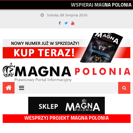
W
S
P
I
E
R
A
J
M
A
G
N
A
P
O
L
O
N
I
A
Sobota, 08 Sierpnia 2026
WESPRZYJ PROJEKT MAGNA POLONIA