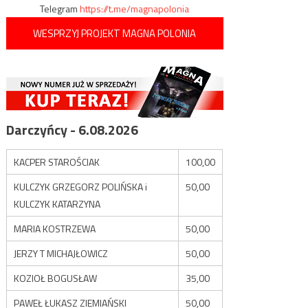
Telegram
https://t.me/magnapolonia
WESPRZYJ PROJEKT MAGNA POLONIA
Darczyńcy - 6.08.2026
KACPER STAROŚCIAK
100,00
KULCZYK GRZEGORZ POLIŃSKA i
50,00
KULCZYK KATARZYNA
MARIA KOSTRZEWA
50,00
JERZY T MICHAJŁOWICZ
50,00
KOZIOŁ BOGUSŁAW
35,00
PAWEŁ ŁUKASZ ZIEMIAŃSKI
50,00