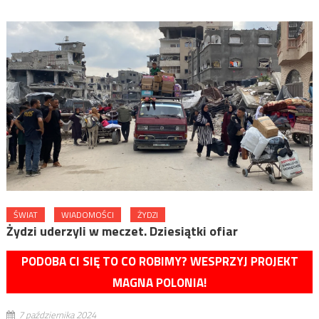
ŚWIAT
WIADOMOŚCI
ŻYDZI
Żydzi uderzyli w meczet. Dziesiątki ofiar
PODOBA CI SIĘ TO CO ROBIMY? WESPRZYJ PROJEKT
MAGNA POLONIA!
7 października 2024