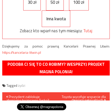
30 zł
50 zł
100 zł
Inna kwota
Zobacz kto wparł nas tym miesiącu:
Tutaj
Dziękujemy za pomoc prawną Kancelarii Prawnej Litwin:
https://kancelaria-litwin.pl
PODOBA CI SIĘ TO CO ROBIMY? WESPRZYJ PROJEKT
MAGNA POLONIA!
Tagged
żydzi
Nawigacja
Prezydent zablokuje
Toyota wycofuje wsparcie dla
dewiacji seksualnych
aborcyjne bezprawie Tuska?
wpisu