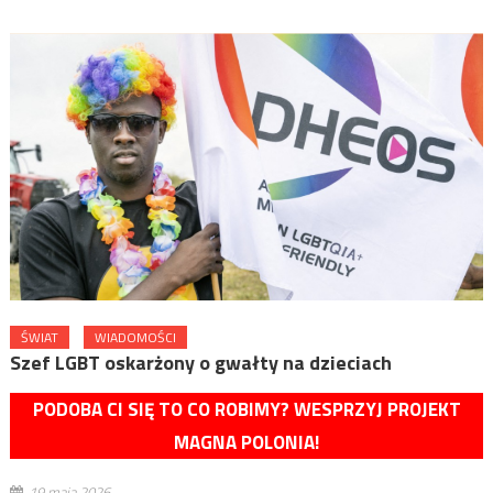
ŚWIAT
WIADOMOŚCI
Szef LGBT oskarżony o gwałty na dzieciach
PODOBA CI SIĘ TO CO ROBIMY? WESPRZYJ PROJEKT
MAGNA POLONIA!
19 maja 2026