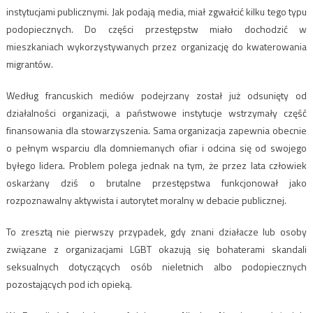
instytucjami publicznymi. Jak podają media, miał zgwałcić kilku tego typu
podopiecznych. Do części przestępstw miało dochodzić w
mieszkaniach wykorzystywanych przez organizację do kwaterowania
migrantów.
Według francuskich mediów podejrzany został już odsunięty od
działalności organizacji, a państwowe instytucje wstrzymały część
finansowania dla stowarzyszenia. Sama organizacja zapewnia obecnie
o pełnym wsparciu dla domniemanych ofiar i odcina się od swojego
byłego lidera. Problem polega jednak na tym, że przez lata człowiek
oskarżany dziś o brutalne przestępstwa funkcjonował jako
rozpoznawalny aktywista i autorytet moralny w debacie publicznej.
To zresztą nie pierwszy przypadek, gdy znani działacze lub osoby
związane z organizacjami LGBT okazują się bohaterami skandali
seksualnych dotyczących osób nieletnich albo podopiecznych
pozostających pod ich opieką.