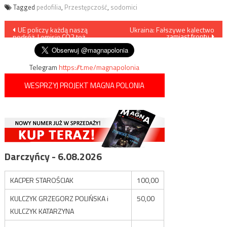
Tagged
pedofilia
,
Przestępczość
,
sodomici
Nawigacja
UE policzy każdą naszą
Ukraina: Fałszywe kalectwo
zamiast frontu
podróż. I emisję CO2 też
wpisu
Telegram
https://t.me/magnapolonia
WESPRZYJ PROJEKT MAGNA POLONIA
Darczyńcy - 6.08.2026
KACPER STAROŚCIAK
100,00
KULCZYK GRZEGORZ POLIŃSKA i
50,00
KULCZYK KATARZYNA