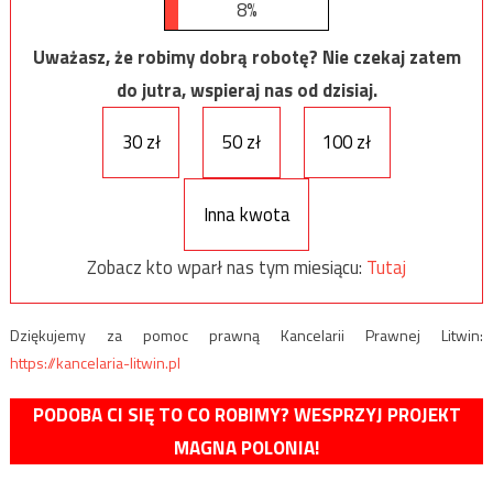
8%
Uważasz, że robimy dobrą robotę? Nie czekaj zatem
do jutra, wspieraj nas od dzisiaj.
30 zł
50 zł
100 zł
Inna kwota
Zobacz kto wparł nas tym miesiącu:
Tutaj
Dziękujemy za pomoc prawną Kancelarii Prawnej Litwin:
https://kancelaria-litwin.pl
PODOBA CI SIĘ TO CO ROBIMY? WESPRZYJ PROJEKT
MAGNA POLONIA!