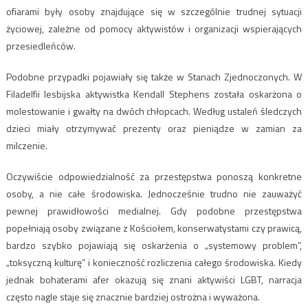
ofiarami były osoby znajdujące się w szczególnie trudnej sytuacji
życiowej, zależne od pomocy aktywistów i organizacji wspierających
przesiedleńców.
Podobne przypadki pojawiały się także w Stanach Zjednoczonych. W
Filadelfii lesbijska aktywistka Kendall Stephens została oskarżona o
molestowanie i gwałty na dwóch chłopcach. Według ustaleń śledczych
dzieci miały otrzymywać prezenty oraz pieniądze w zamian za
milczenie.
Oczywiście odpowiedzialność za przestępstwa ponoszą konkretne
osoby, a nie całe środowiska. Jednocześnie trudno nie zauważyć
pewnej prawidłowości medialnej. Gdy podobne przestępstwa
popełniają osoby związane z Kościołem, konserwatystami czy prawicą,
bardzo szybko pojawiają się oskarżenia o „systemowy problem”,
„toksyczną kulturę” i konieczność rozliczenia całego środowiska. Kiedy
jednak bohaterami afer okazują się znani aktywiści LGBT, narracja
często nagle staje się znacznie bardziej ostrożna i wyważona.