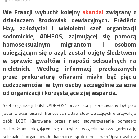
We Francji wybuchł kolejny
skandal
związany z
działaczem środowisk dewiacyjnych. Frédéric
Hay, założyciel i wieloletni szef organizacji
sodomickiej ADHEOS, zajmującej się pomocą
homoseksualnym migrantom i osobom
ubiegającym się o azyl, został objęty śledztwem
w sprawie gwałtów i napaści seksualnych na
nieletnich. Według informacji przekazanych
przez prokuraturę ofiarami miało być pięciu
cudzoziemców, w tym osoby szczególnie zależne
od organizacji i korzystające z jej wsparcia.
Szef organizacji LGBT „ADHEOS” przez lata przedstawiany był jako
jeden z ważniejszych francuskich aktywistów walczących o przywileje
osób LGBT. Kierowane przez niego stowarzyszenie pomagało
nachodźcom ubiegającym się o azyl ze względu na tzw. „orientację
seksualną”, organizowało kampanie społeczne i współpracowało z