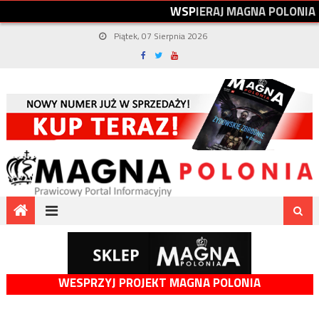
W
S
P
I
E
R
A
J
M
A
G
N
A
P
O
L
O
N
I
A
Piątek, 07 Sierpnia 2026
WESPRZYJ PROJEKT MAGNA POLONIA