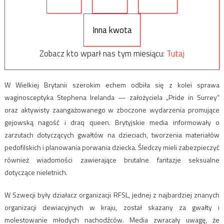
Inna kwota
Zobacz kto wparł nas tym miesiącu:
Tutaj
W Wielkiej Brytanii szerokim echem odbiła się z kolei sprawa
waginosceptyka Stephena Irelanda — założyciela „Pride in Surrey”
oraz aktywisty zaangażowanego w zboczone wydarzenia promujące
gejowską nagość i draq queen. Brytyjskie media informowały o
zarzutach dotyczących gwałtów na dzieciach, tworzenia materiałów
pedofilskich i planowania porwania dziecka. Śledczy mieli zabezpieczyć
również wiadomości zawierające brutalne fantazje seksualne
dotyczące nieletnich.
W Szwecji były działacz organizacji RFSL, jednej z najbardziej znanych
organizacji dewiacyjnych w kraju, został skazany za gwałty i
molestowanie młodych nachodźców. Media zwracały uwagę, że