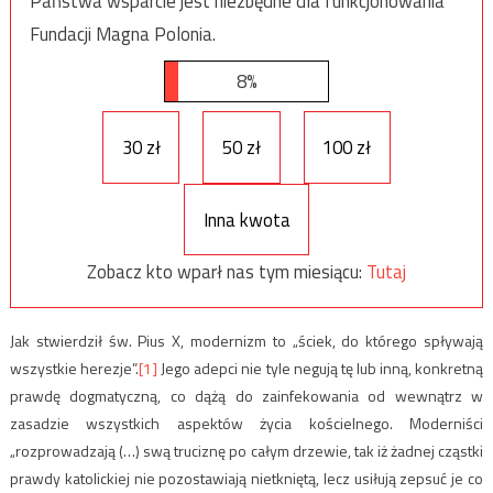
Państwa wsparcie jest niezbędne dla funkcjonowania
Fundacji Magna Polonia.
8%
30 zł
50 zł
100 zł
Inna kwota
Zobacz kto wparł nas tym miesiącu:
Tutaj
Jak stwierdził św. Pius X, modernizm to „ściek, do którego spływają
wszystkie herezje”.
[1]
Jego adepci nie tyle negują tę lub inną, konkretną
prawdę dogmatyczną, co dążą do zainfekowania od wewnątrz w
zasadzie wszystkich aspektów życia kościelnego. Moderniści
„rozprowadzają (…) swą truciznę po całym drzewie, tak iż żadnej cząstki
prawdy katolickiej nie pozostawiają nietkniętą, lecz usiłują zepsuć je co