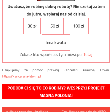
Uważasz, że robimy dobrą robotę? Nie czekaj zatem
do jutra, wspieraj nas od dzisiaj.
30 zł
50 zł
100 zł
Inna kwota
Zobacz kto wparł nas tym miesiącu:
Tutaj
Dziękujemy za pomoc prawną Kancelarii Prawnej Litwin:
https://kancelaria-litwin.pl
PODOBA CI SIĘ TO CO ROBIMY? WESPRZYJ PROJEKT
MAGNA POLONIA!
Nawigacja
Wojna rosyjsko-ukraińska.
Czy Ukraina wejdzie do NATO