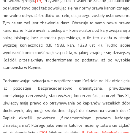
prawdziwej religii.
[19]
Przywołując tak chwalebne zasady, jak katolickie
posłuszeństwo bądź też powołując się na normy prawa kanonicznego,
nie wolno odrywać środków od celu, dla jakiego zostały ustanowione.
Tym celem zaś jest zbawienie dusz. Obrazuje to samo nowe prawo
kanoniczne, które uwalnia biskupa – konsekratora od kary związanej z
sakrą biskupią bez mandatu papieskiego, o ile ten działa w stanie
wyższej konieczności (CIC 1983, kan. 1323 ust. 4). Trudno sobie
wyobrazić konieczność większą niż ta, w jakiej znajduje się dzisiejszy
Kościół, przesiąknięty modernizmem od podstaw, aż po wysokie
stanowiska w Rzymie.
Podsumowując, sytuacja we współczesnym Kościele od kilkudziesięciu
lat pozostaje bezprecedensowo dramatyczna, prawdziwie
konstytuując rzeczywisty stan wyższej konieczności. Jak uczył Pius XII,
„świeccy mają prawo do otrzymywania od kapłanów wszelkich dóbr
duchowych, aby mogli swobodnie dążyć do zbawienia swoich dusz”.
Papież określił powyższe „fundamentalnym prawem każdego
chrześcijanina”, którego jako wierni katolicy możemy „otwarcie żądać”
od duchowieństwa.
[20]
Wobec skutków
II Soboru Watykańskiego
,