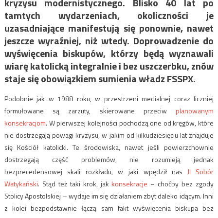
kryzysu modernistycznego. Blisko 40 lat po
tamtych wydarzeniach, okoliczności je
uzasadniające manifestują się ponownie, nawet
jeszcze wyraźniej, niż wtedy. Doprowadzenie do
wyświęcenia biskupów, którzy będą wyznawali
wiarę katolicką integralnie i bez uszczerbku, znów
staje się obowiązkiem sumienia władz FSSPX.
Podobnie jak w 1988 roku, w przestrzeni medialnej coraz liczniej
formułowane są zarzuty, skierowane przeciw
planowanym
konsekracjom
. W pierwszej kolejności pochodzą one od kręgów, które
nie dostrzegają powagi kryzysu, w jakim od kilkudziesięciu lat znajduje
się Kościół katolicki. Te środowiska, nawet jeśli powierzchownie
dostrzegają część problemów, nie rozumieją jednak
bezprecedensowej skali rozkładu, w jaki wpędził nas
II Sobór
Watykański
. Stąd też taki krok, jak
konsekracje
– choćby bez zgody
Stolicy Apostolskiej – wydaje im się działaniem zbyt daleko idącym. Inni
z kolei bezpodstawnie łączą sam fakt wyświęcenia biskupa bez