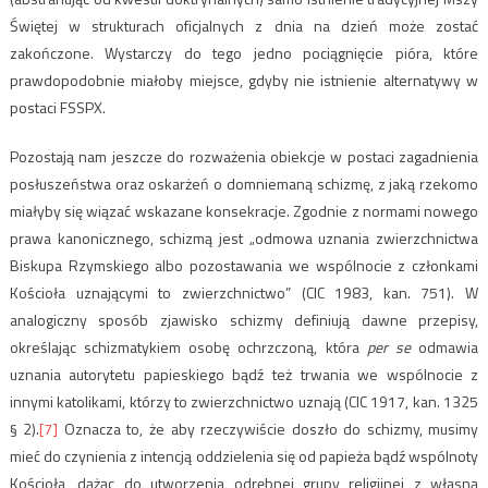
Świętej w strukturach oficjalnych z dnia na dzień może zostać
zakończone. Wystarczy do tego jedno pociągnięcie pióra, które
prawdopodobnie miałoby miejsce, gdyby nie istnienie alternatywy w
postaci FSSPX.
Pozostają nam jeszcze do rozważenia obiekcje w postaci zagadnienia
posłuszeństwa oraz oskarżeń o domniemaną schizmę, z jaką rzekomo
miałyby się wiązać wskazane konsekracje. Zgodnie z normami nowego
prawa kanonicznego, schizmą jest „odmowa uznania zwierzchnictwa
Biskupa Rzymskiego albo pozostawania we wspólnocie z członkami
Kościoła uznającymi to zwierzchnictwo” (CIC 1983, kan. 751). W
analogiczny sposób zjawisko schizmy definiują dawne przepisy,
określając schizmatykiem osobę ochrzczoną, która
per se
odmawia
uznania autorytetu papieskiego bądź też trwania we wspólnocie z
innymi katolikami, którzy to zwierzchnictwo uznają (CIC 1917, kan. 1325
§ 2).
[7]
Oznacza to, że aby rzeczywiście doszło do schizmy, musimy
mieć do czynienia z intencją oddzielenia się od papieża bądź wspólnoty
Kościoła, dążąc do utworzenia odrębnej grupy religijnej z własną