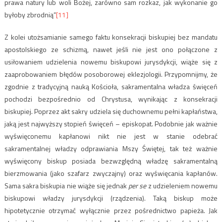
prawa natury lub woli Bożej, zarówno sam rozkaz, jak wykonanie go
byłoby zbrodnią”
[11]
Z kolei utożsamianie samego faktu konsekracji biskupiej bez mandatu
apostolskiego ze schizmą, nawet jeśli nie jest ono połączone z
usiłowaniem udzielenia nowemu biskupowi jurysdykcji, wiąże się z
zaaprobowaniem błędów posoborowej eklezjologii. Przypomnijmy, że
zgodnie z tradycyjną nauką Kościoła, sakramentalna władza święceń
pochodzi bezpośrednio od Chrystusa, wynikając z konsekracji
biskupiej. Poprzez akt sakry udziela się duchownemu pełni kapłaństwa,
jaką jest najwyższy stopień święceń – episkopat. Podobnie jak ważnie
wyświęconemu kapłanowi nikt nie jest w stanie odebrać
sakramentalnej władzy odprawiania Mszy Świętej, tak też ważnie
wyświęcony biskup posiada bezwzględną władzę sakramentalną
bierzmowania (jako szafarz zwyczajny) oraz wyświęcania kapłanów.
Sama sakra biskupia nie wiąże się jednak
per se
z udzieleniem nowemu
biskupowi władzy jurysdykcji (rządzenia). Taką biskup może
hipotetycznie otrzymać wyłącznie przez pośrednictwo papieża. Jak