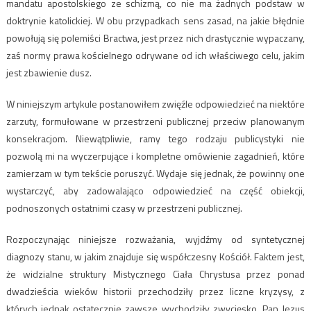
mandatu apostolskiego ze schizmą, co nie ma żadnych podstaw w
doktrynie katolickiej. W obu przypadkach sens zasad, na jakie błędnie
powołują się polemiści Bractwa, jest przez nich drastycznie wypaczany,
zaś normy prawa kościelnego odrywane od ich właściwego celu, jakim
jest zbawienie dusz.
W niniejszym artykule postanowiłem zwięźle odpowiedzieć na niektóre
zarzuty, formułowane w przestrzeni publicznej przeciw planowanym
konsekracjom. Niewątpliwie, ramy tego rodzaju publicystyki nie
pozwolą mi na wyczerpujące i kompletne omówienie zagadnień, które
zamierzam w tym tekście poruszyć. Wydaje się jednak, że powinny one
wystarczyć, aby zadowalająco odpowiedzieć na część obiekcji,
podnoszonych ostatnimi czasy w przestrzeni publicznej.
Rozpoczynając niniejsze rozważania, wyjdźmy od syntetycznej
diagnozy stanu, w jakim znajduje się współczesny Kościół. Faktem jest,
że widzialne struktury Mistycznego Ciała Chrystusa przez ponad
dwadzieścia wieków historii przechodziły przez liczne kryzysy, z
których jednak ostatecznie zawsze wychodziły zwycięsko. Pan Jezus