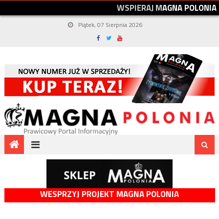
W
S
P
I
E
R
A
J
M
A
G
N
A
P
O
L
O
N
I
A
Piątek, 07 Sierpnia 2026
WESPRZYJ PROJEKT MAGNA POLONIA