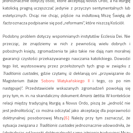
jednoznacznie dotyczy osób, które akceptują Novus Ordo, a na liturgię
katolicką pragną uczęszczać jedynie z przyczyn sentymentalnych lub
estetycznych. Chcąc nie chcąc, pójście na indultową Mszę Świętą
de
facto
oznacza podpisanie się pod „reformami”, które niszczą Kościół.
Podobny problem dotyczy wspomnianych instytutów Ecclesia Dei. Nie
przecząc, że znajdziemy w nich z pewnością wielu dobrych i
pobożnych księży, zgromadzenia te jako takie nie dają nam moralnej
gwarancji czystości przekazywanego nauczania katolickiego. Dowodzi
tego list, wystosowany przez przełożonych tych grup w związku z
Traditionis custodes
, gdzie czytamy, iż deklarują oni „przywiązanie do
Magisterium (także
Soboru Watykańskiego II
i tego, co po nim
następuje)”. Przedstawiciele wskazanych zgromadzeń powołują się
przy tym, m. in. na skandaliczny dokument
Amoris lætitia.
W kontekście
relacji między tradycyjną liturgią a Novus Ordo, piszą że „jedność nie
jest jednolitością”, co można odczytać jako akceptację dla poprawności
doktrynalnej posoborowej Mszy.
[6]
Należy przy tym zaznaczyć, że
sytuacja związana z
Traditionis custodes
jednoznacznie udowodniła, że
(abstrahując od kwestii doktrynalnych) samo istnienie tradycyjnej Mszy