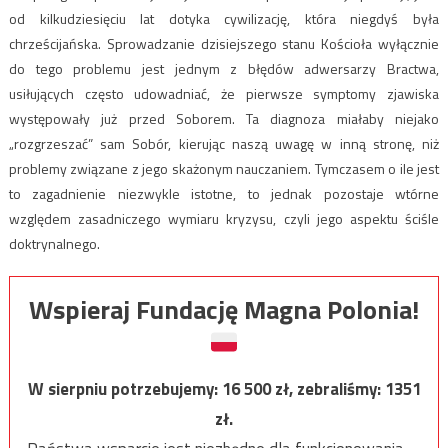
od kilkudziesięciu lat dotyka cywilizację, która niegdyś była
chrześcijańska. Sprowadzanie dzisiejszego stanu Kościoła wyłącznie
do tego problemu jest jednym z błędów adwersarzy Bractwa,
usiłujących często udowadniać, że pierwsze symptomy zjawiska
występowały już przed Soborem. Ta diagnoza miałaby niejako
„rozgrzeszać” sam Sobór, kierując naszą uwagę w inną stronę, niż
problemy związane z jego skażonym nauczaniem. Tymczasem o ile jest
to zagadnienie niezwykle istotne, to jednak pozostaje wtórne
względem zasadniczego wymiaru kryzysu, czyli jego aspektu ściśle
doktrynalnego.
Wspieraj Fundację Magna Polonia!
W sierpniu potrzebujemy:
16 500
zł, zebraliśmy:
1351
zł.