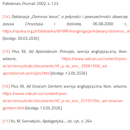
Pallotinum, Poznań 2002, s. 123
[14]
Deklaracja „Dominus Iesus”, o jedyności i powszechności zbawczej
Jezusa Chrystusa i Kościoła,
06.08.2000 r.,
https://opoka.org.pl/biblioteka/W/WR/kongregacje/kdwiary/dominus_i
[dostęp: 30.03.2026]
[15]
Pius XII,
Ad Apostolorum Principis,
wersja anglojęzyczna, tłum.
własne,
https://www.vatican.va/content/pius-
xii/en/encyclicals/documents/hf_p-xii_enc_29061958_ad-
apostolorum-principis.html
[dostęp: 13.05.2026]
[16]
Pius XII,
Ad Sinarum Gentem,
wersja anglojęzyczna, tłum. własne,
https://www.vatican.va/content/pius-
xii/en/encyclicals/documents/hf_p-xii_enc_07101954_ad-sinarum-
gentem.html
[dostęp: 13.05.2026]
[17]
Ks. M. Sieniatycki,
Apologetyka…
, dz. cyt., s. 264