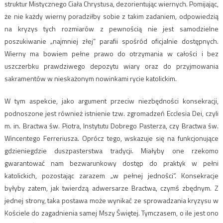
struktur Mistycznego Ciała Chrystusa, dezorientując wiernych. Pomijając,
że nie każdy wierny poradziłby sobie z takim zadaniem, odpowiedzią
na kryzys tych rozmiarów z pewnością nie jest samodzielne
poszukiwanie „najmniej złej” parafii spośród oficjalnie dostępnych.
Wierny ma bowiem pełne prawo do otrzymania w całości i bez
uszczerbku prawdziwego depozytu wiary oraz do przyjmowania
sakramentów w nieskażonym nowinkami rycie katolickim.
W tym aspekcie, jako argument przeciw niezbędności konsekracji,
podnoszone jest również istnienie tzw. zgromadzeń Ecclesia Dei, czyli
m. in. Bractwa św. Piotra, Instytutu Dobrego Pasterza, czy Bractwa św.
Wincentego Ferreriusza. Oprócz tego, wskazuje się na funkcjonujące
gdzieniegdzie duszpasterstwa tradycji. Miałyby one rzekomo
gwarantować nam bezwarunkowy dostęp do praktyk w pełni
katolickich, pozostając zarazem „w pełnej jedności”. Konsekracje
byłyby zatem, jak twierdzą adwersarze Bractwa, czymś zbędnym. Z
jednej strony, taka postawa może wynikać ze sprowadzania kryzysu w
Kościele do zagadnienia samej Mszy Świętej. Tymczasem, o ile jest ono