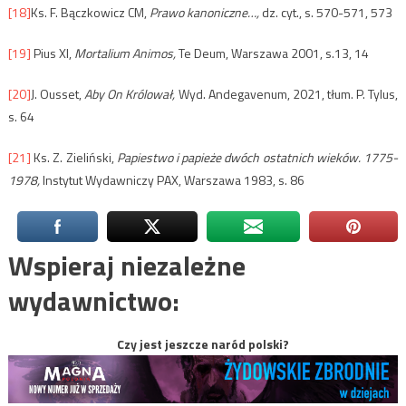
[18]
Ks. F. Bączkowicz CM,
Prawo kanoniczne
…,
dz. cyt., s. 570-571, 573
[19]
Pius XI,
Mortalium Animos,
Te Deum, Warszawa 2001, s.13, 14
[20]
J. Ousset,
Aby On Królował,
Wyd. Andegavenum, 2021, tłum. P. Tylus,
s. 64
[21]
Ks. Z. Zieliński,
Papiestwo i papieże dwóch ostatnich wieków. 1775-
1978,
Instytut Wydawniczy PAX, Warszawa 1983, s. 86
Wspieraj niezależne
wydawnictwo:
Czy jest jeszcze naród polski?