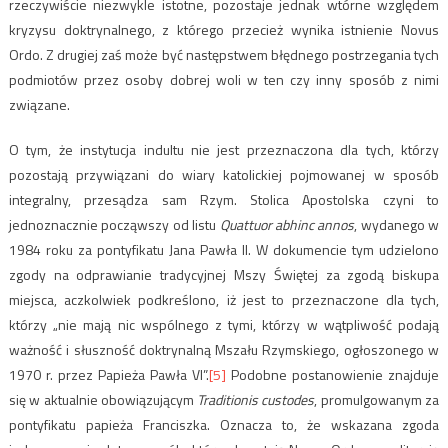
rzeczywiście niezwykle istotne, pozostaje jednak wtórne względem
kryzysu doktrynalnego, z którego przecież wynika istnienie Novus
Ordo. Z drugiej zaś może być następstwem błędnego postrzegania tych
podmiotów przez osoby dobrej woli w ten czy inny sposób z nimi
związane.
O tym, że instytucja indultu nie jest przeznaczona dla tych, którzy
pozostają przywiązani do wiary katolickiej pojmowanej w sposób
integralny, przesądza sam Rzym. Stolica Apostolska czyni to
jednoznacznie począwszy od listu
Quattuor abhinc annos
, wydanego w
1984 roku za pontyfikatu Jana Pawła II. W dokumencie tym udzielono
zgody na odprawianie tradycyjnej Mszy Świętej za zgodą biskupa
miejsca, aczkolwiek podkreślono, iż jest to przeznaczone dla tych,
którzy „nie mają nic wspólnego z tymi, którzy w wątpliwość podają
ważność i słuszność doktrynalną Mszału Rzymskiego, ogłoszonego w
1970 r. przez Papieża Pawła VI”.
[5]
Podobne postanowienie znajduje
się w aktualnie obowiązującym
Traditionis custodes
, promulgowanym za
pontyfikatu papieża Franciszka. Oznacza to, że wskazana zgoda