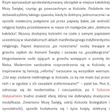
Rzym wprowadzał sprotestantyzowany obrządek w miejsce katolickiej
Mszy Świętej, czyniąc go powszechnym w Kościele. Podobnie nie
doświadczyliśmy takiego zjawiska, kiedy to doktryny jednoznacznie i w
sposób ostateczny potępione już przez papieży (takie, jak wolność
religijna) byłyby przedstawiane w nauce ich następców jako „doktryna
katolicka”. Wysocy dostojnicy kościelni na czele z samymi papieżami
uczestniczą w skandalicznych aktach manifestacyjnego indyferentyzmu
religijnego. Papież dopuszcza „po rozeznaniu” osoby trwające w
grzechu ciężkim do Komunii Świętej i zezwala na „pozaliturgiczne”
błogosławienie osób żyjących w grzechu wołającym o pomstę do
Nieba. Modernizm swobodnie rozprzestrzenia się w Kościele, a
inspirowane tą herezją „reformy” narzucane są wszystkim wiernym.
„Cóż więc zostanie nietkniętego w Kościele, co by nie miało być przez
nich i w zgodzie z ich zasadami zreformowane?” – pytał św. Pius X,
odnosząc się do modernistów. I rzeczywiście, po
II Soborze
Watykańskim
trudno znaleźć sferę, której nie dotknęłyby drastyczne
modyfikacje. Zmieniono Mszę Świętą, ustrój Kościoła (kolegializm i
synodalność), sposób kształcenia się i życia księży, doktrynę i