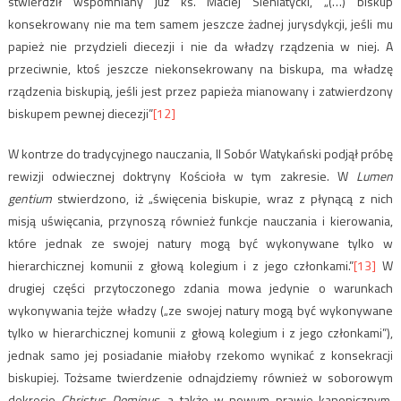
stwierdził wspomniany już ks. Maciej Sieniatycki, „(…) biskup
konsekrowany nie ma tem samem jeszcze żadnej jurysdykcji, jeśli mu
papież nie przydzieli diecezji i nie da władzy rządzenia w niej. A
przeciwnie, ktoś jeszcze niekonsekrowany na biskupa, ma władzę
rządzenia biskupią, jeśli jest przez papieża mianowany i zatwierdzony
biskupem pewnej diecezji”
[12]
W kontrze do tradycyjnego nauczania, II Sobór Watykański podjął próbę
rewizji odwiecznej doktryny Kościoła w tym zakresie. W
Lumen
gentium
stwierdzono, iż „święcenia biskupie, wraz z płynącą z nich
misją uświęcania, przynoszą również funkcje nauczania i kierowania,
które jednak ze swojej natury mogą być wykonywane tylko w
hierarchicznej komunii z głową kolegium i z jego członkami.”
[13]
W
drugiej części przytoczonego zdania mowa jedynie o warunkach
wykonywania tejże władzy („ze swojej natury mogą być wykonywane
tylko w hierarchicznej komunii z głową kolegium i z jego członkami”),
jednak samo jej posiadanie miałoby rzekomo wynikać z konsekracji
biskupiej. Tożsame twierdzenie odnajdziemy również w soborowym
dekrecie
Christus Dominus,
a także w nowym prawie kanonicznym,