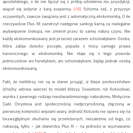
apostolskiego, o ile nie łączył się z próbą udzielenia mu jurysdykcji,
wiązał się jedynie z karą suspensy.
[18]
Schizma zaś, z przyczyn
oczywistych, zawsze związana jest z automatyczną ekskomuniką. O ile
rzeczywiście Pius XII zaostrzył następnie sankcję karną za nielegalne
wyświęcenie biskupa, nie zmienił przez to samej natury czynu. Nie
każdy ekskomunikowany jest przecież zarazem schizmatykiem. Osoba,
która zabije dziecko poczęte, popada z mocy samego prawa
kanonicznego w ekskomunikę. Nie staje się z tego powodu
jednocześnie ani heretykiem, ani schizmatykiem, będąc jednak osobą
ekskomunikowaną.
Fakt, że niektórzy nie są w stanie przyjąć, iż ślepe posłuszeństwo
(choćby wbrew wierze) to model bliższy Sowietom, niż Kościołowi,
wynika z pewnego rodzaju nieuświadomionego naturalizmu. Mistyczne
Ciało Chrystusa jest społecznością nadprzyrodzoną, złączoną w
pierwszej kolejności więzami wiary. Jedność Kościoła nie opiera się na
bezwzględnym słuchaniu się przełożonych, niezależnie od tego, co
nakazują, tylko – jak stwierdza Pius XI – na jedności w wyznawaniu