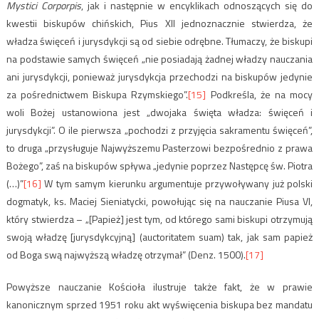
Mystici Corporpis
, jak i następnie w encyklikach odnoszących się do
kwestii biskupów chińskich, Pius XII jednoznacznie stwierdza, że
władza święceń i jurysdykcji są od siebie odrębne. Tłumaczy, że biskupi
na podstawie samych święceń „nie posiadają żadnej władzy nauczania
ani jurysdykcji, ponieważ jurysdykcja przechodzi na biskupów jedynie
za pośrednictwem Biskupa Rzymskiego”.
[15]
Podkreśla, że na mocy
woli Bożej ustanowiona jest „dwojaka święta władza: święceń i
jurysdykcji”. O ile pierwsza „pochodzi z przyjęcia sakramentu święceń”,
to druga „przysługuje Najwyższemu Pasterzowi bezpośrednio z prawa
Bożego”, zaś na biskupów spływa „jedynie poprzez Następcę św. Piotra
(…)”
[16]
W tym samym kierunku argumentuje przywoływany już polski
dogmatyk, ks. Maciej Sieniatycki, powołując się na nauczanie Piusa VI,
który stwierdza – „[Papież] jest tym, od którego sami biskupi otrzymują
swoją władzę [jurysdykcyjną] (auctoritatem suam) tak, jak sam papież
od Boga swą najwyższą władzę otrzymał” (Denz. 1500).
[17]
Powyższe nauczanie Kościoła ilustruje także fakt, że w prawie
kanonicznym sprzed 1951 roku akt wyświęcenia biskupa bez mandatu