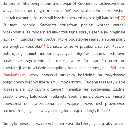
do jednej”. Stanowią zatem „nieprzyjaciół Kościoła szkodliwszych od
wszystkich innych jego przeciwników”, zaś skala niebezpieczeństwa
jest tak ogromna, że „na szali leży bezpieczeństwo religii katolickiej”.
[2]
W motu proprio
Sacrorum antistitum
papież wprost wyraził
przekonanie, że moderniści utworzyli tajne sprzysiężenie (w oryginale
łacińskim:
clandestinum foedus
), które podstępnie realizuje swoje plany
[3]
we wnętrzu Kościoła.
Oznacza to, że w przekonaniu św. Piusa X,
potencjalny triumf modernistycznych błędów stanowi istotowo
największe zagrożenie dla naszej wiary. Nie sposób uciec od
konstatacji, że to właśnie nastąpiło kilkadziesiąt lat temu, na
II Soborze
Watykańskim
, który otworzył struktury kościelne na zwycięstwo
potępionych błędów liberalizmu i modernizmu. Trucizna ta rzeczywiście
rozeszła się „po całym drzewie”, niemalże nie zostawiając „żadnej
cząstki prawdy katolickiej” nietkniętą. Spełnienie się obaw św. Piusa X
upoważnia do stwierdzenia, że trwający kryzys jest prawdziwie
najpoważniejszym ze wszystkich, jakie dotąd dotknęły Kościół.
Nie było bowiem jeszcze w historii Kościoła takiej sytuacji, aby to sam