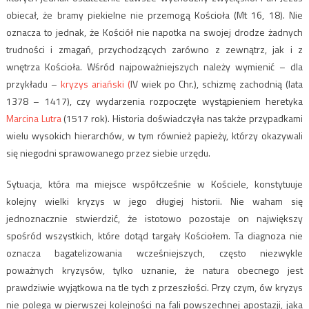
obiecał, że bramy piekielne nie przemogą Kościoła (Mt 16, 18). Nie
oznacza to jednak, że Kościół nie napotka na swojej drodze żadnych
trudności i zmagań, przychodzących zarówno z zewnątrz, jak i z
wnętrza Kościoła. Wśród najpoważniejszych należy wymienić – dla
przykładu –
kryzys ariański (
IV wiek po Chr.), schizmę zachodnią (lata
1378 – 1417), czy wydarzenia rozpoczęte wystąpieniem heretyka
Marcina Lutra
(1517 rok). Historia doświadczyła nas także przypadkami
wielu wysokich hierarchów, w tym również papieży, którzy okazywali
się niegodni sprawowanego przez siebie urzędu.
Sytuacja, która ma miejsce współcześnie w Kościele, konstytuuje
kolejny wielki kryzys w jego długiej historii. Nie waham się
jednoznacznie stwierdzić, że istotowo pozostaje on największy
spośród wszystkich, które dotąd targały Kościołem. Ta diagnoza nie
oznacza bagatelizowania wcześniejszych, często niezwykle
poważnych kryzysów, tylko uznanie, że natura obecnego jest
prawdziwie wyjątkowa na tle tych z przeszłości. Przy czym, ów kryzys
nie polega w pierwszej kolejności na fali powszechnej apostazji, jaka