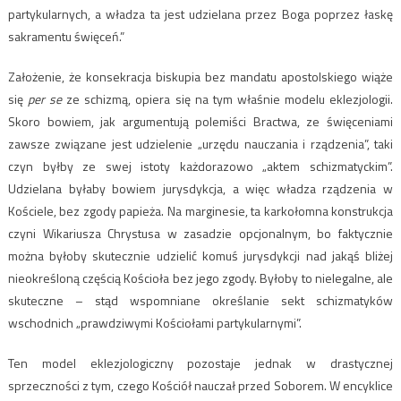
partykularnych, a władza ta jest udzielana przez Boga poprzez łaskę
sakramentu święceń.”
Założenie, że konsekracja biskupia bez mandatu apostolskiego wiąże
się
per se
ze schizmą, opiera się na tym właśnie modelu eklezjologii.
Skoro bowiem, jak argumentują polemiści Bractwa, ze święceniami
zawsze związane jest udzielenie „urzędu nauczania i rządzenia”, taki
czyn byłby ze swej istoty każdorazowo „aktem schizmatyckim”.
Udzielana byłaby bowiem jurysdykcja, a więc władza rządzenia w
Kościele, bez zgody papieża. Na marginesie, ta karkołomna konstrukcja
czyni Wikariusza Chrystusa w zasadzie opcjonalnym, bo faktycznie
można byłoby skutecznie udzielić komuś jurysdykcji nad jakąś bliżej
nieokreśloną częścią Kościoła bez jego zgody. Byłoby to nielegalne, ale
skuteczne – stąd wspomniane określanie sekt schizmatyków
wschodnich „prawdziwymi Kościołami partykularnymi”.
Ten model eklezjologiczny pozostaje jednak w drastycznej
sprzeczności z tym, czego Kościół nauczał przed Soborem. W encyklice