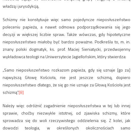
władzą i jurysdykcją.
Schizmy nie konstytuuje więc samo pojedyncze nieposłuszeństwo
poleceniu papieża, a nawet odmowa podporządkowania się jego
decyzji w większej liczbie spraw. Także wówczas, gdy hipotetyczne
nieposłuszeństwo miałoby być bardzo poważne. Podkreśla to, m. in.
znany polski dogmatyk, ks. prof. Maciej Sieniatycki, przedwojenny
wykładowca teologii na Uniwersytecie Jagiellońskim, który stwierdza:
„Samo nieposłuszeństwo rozkazom papieża, gdy się uznaje [go za]
najwyższą Głowę Kościoła, nie jest jeszcze schizmą, dopiero
nieposłuszeństwo dlatego, że się go nie uznaje za Głową Kościoła jest
schizmą”
[8]
Należy więc odróżnić zagadnienie nieposłuszeństwa w tej lub innej
sprawie, choćby niezwykle istotnej, od zjawiska schizmy, które
sprowadza się do woli rzeczywistego oddzielenia się. Z kolei, jak
dowodzi teologia, w określonych okolicznościach samo