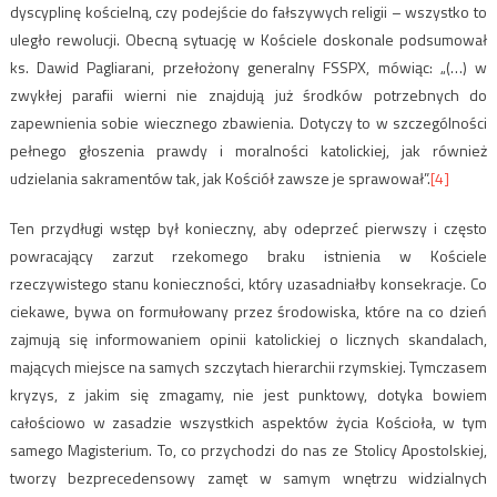
dyscyplinę kościelną, czy podejście do fałszywych religii – wszystko to
uległo rewolucji. Obecną sytuację w Kościele doskonale podsumował
ks. Dawid Pagliarani, przełożony generalny FSSPX, mówiąc: „(…) w
zwykłej parafii wierni nie znajdują już środków potrzebnych do
zapewnienia sobie wiecznego zbawienia. Dotyczy to w szczególności
pełnego głoszenia prawdy i moralności katolickiej, jak również
udzielania sakramentów tak, jak Kościół zawsze je sprawował”.
[4]
Ten przydługi wstęp był konieczny, aby odeprzeć pierwszy i często
powracający zarzut rzekomego braku istnienia w Kościele
rzeczywistego stanu konieczności, który uzasadniałby konsekracje. Co
ciekawe, bywa on formułowany przez środowiska, które na co dzień
zajmują się informowaniem opinii katolickiej o licznych skandalach,
mających miejsce na samych szczytach hierarchii rzymskiej. Tymczasem
kryzys, z jakim się zmagamy, nie jest punktowy, dotyka bowiem
całościowo w zasadzie wszystkich aspektów życia Kościoła, w tym
samego Magisterium. To, co przychodzi do nas ze Stolicy Apostolskiej,
tworzy bezprecedensowy zamęt w samym wnętrzu widzialnych