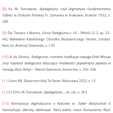
[8]
Ks. M. Sieniatycki,
Apologetyka, czyli dogmatyka fundamentalna,
Odbito w Drukarki Polskiej Fr. Zemanka w Krakowie, Kraków 1932, s.
296
[9]
Św. Tomasz z Akwinu,
Suma Teologiczna,
t. 16 – Miłość (2-2, qu. 23-
46), Nakładem Katolickiego Ośrodka Wydawniczego Veritas, Londyn,
tłum. ks. Andrzej Głażewski, s. 120
[10]
A. da Silveira,
Teologiczne i moralne implikacje nowego Ordo Missae
oraz hipoteza teologiczna dotycząca możliwości popadnięcia papieża w
herezję,
Wyd. Antyk – Marcin Dybowski, Komorów, s. 334-336
[11]
Leon XIII,
Diuturnum illud,
Te Deum, Warszawa 2023, s. 12
[12]
[12] Ks. M. Sieniatycki,
Apologetyka…
, dz. cyt., s. 263
[13]
Konstytucja dogmatyczna o Kościele,
w:
Sobór Watykański II.
Konstytucje, dekrety, deklaracje. Tekst polski, nowe tłumaczenie,
Wyd.