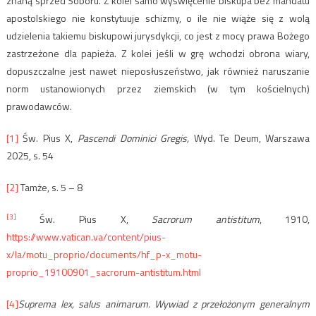
znaną sprzed Soboru. Z kolei samo wyświęcenie biskupa bez mandatu
apostolskiego nie konstytuuje schizmy, o ile nie wiąże się z wolą
udzielenia takiemu biskupowi jurysdykcji, co jest z mocy prawa Bożego
zastrzeżone dla papieża. Z kolei jeśli w grę wchodzi obrona wiary,
dopuszczalne jest nawet nieposłuszeństwo, jak również naruszanie
norm ustanowionych przez ziemskich (w tym kościelnych)
prawodawców.
[1]
Św. Pius X,
Pascendi Dominici Gregis,
Wyd. Te Deum, Warszawa
2025, s. 54
[2]
Tamże, s. 5 – 8
[3]
Św. Pius X,
Sacrorum antistitum
, 1910,
https://www.vatican.va/content/pius-
x/la/motu_proprio/documents/hf_p-x_motu-
proprio_19100901_sacrorum-antistitum.html
[4]
Suprema lex, salus animarum. Wywiad z przełożonym generalnym