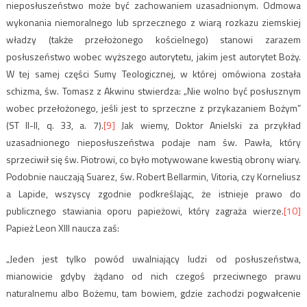
nieposłuszeństwo może być zachowaniem uzasadnionym. Odmowa
wykonania niemoralnego lub sprzecznego z wiarą rozkazu ziemskiej
władzy (także przełożonego kościelnego) stanowi zarazem
posłuszeństwo wobec wyższego autorytetu, jakim jest autorytet Boży.
W tej samej części Sumy Teologicznej, w której omówiona została
schizma, św. Tomasz z Akwinu stwierdza: „Nie wolno być posłusznym
wobec przełożonego, jeśli jest to sprzeczne z przykazaniem Bożym”
(ST II-II, q. 33, a. 7).
[9]
Jak wiemy, Doktor Anielski za przykład
uzasadnionego nieposłuszeństwa podaje nam św. Pawła, który
sprzeciwił się św. Piotrowi, co było motywowane kwestią obrony wiary.
Podobnie nauczają Suarez, św. Robert Bellarmin, Vitoria, czy Korneliusz
a Lapide, wszyscy zgodnie podkreślając, że istnieje prawo do
publicznego stawiania oporu papieżowi, który zagraża wierze.
[10]
Papież Leon XIII naucza zaś:
„Jeden jest tylko powód uwalniający ludzi od posłuszeństwa,
mianowicie gdyby żądano od nich czegoś przeciwnego prawu
naturalnemu albo Bożemu, tam bowiem, gdzie zachodzi pogwałcenie