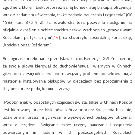
zgodnie z którym biskupi „przez samą konsekrację biskupią otrzymują,
wraz z zadaniem uświęcania, także zadanie nauczania i rządzenia” (CIC
1983, kan. 375 § 2). Ta nowatorska teza pozwoliła następnie na
oficjalnie określenie schizmatyckich cerkwi wschodnich „prawdziwymi
Kościołami partykularnymi”
[14]
, co stworzyło absurdalną konstrukcję
„Kościoła poza Kościołem”.
Analogiczne przekonanie przedstawił, m. in. Benedykt XVI. Znamienne,
że swoje słowa kierował do duchowieństwa i wiernych w Chinach,
gdzie od dziesięcioleci trwa nierozwiązany problem konsekrowania, a
następnie instalowania biskupów w diecezjach bez porozumienia z
Rzymem przez partię komunistyczną:
„Podobnie jak w pozostałych częściach świata, także w Chinach Kościół
jest kierowany przez biskupów, którzy poprzez święcenia biskupie,
udzielone im przez innych ważnie wyświęconych biskupów, otrzymali
wraz z urzędem uświęcania także urzędy nauczania i rządzenia
powierzonym im ludem w ich poszczególnych Kościołach