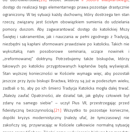
dostęp do realizacji tego elementarnego prawa pozostaje drastycznie
ograniczony. W tej sytuacji każdy duchowny, który dostrzega ten stan
rzeczy, związany jest ścisłym obowiązkiem sumienia do udzielania
pomocy duszom. Aby zagwarantować dostęp do katolickiej Mszy
Świętej i sakramentów, jak i nauczania w pełni zgodnego z Tradycją,
niezbędni są kapłani uformowani prawdziwie po katolicku. Takich nie
wykształcą nam posoborowe seminaria, uczące nowinek i
„zreformowanej” doktryny. Potrzebujemy także biskupów, którzy
takowych po katolicku przygotowanych kapłanów będą wyświęcali.
Stan wyższej konieczności w Kościele wymaga więc, aby pozostali
jeszcze przy życiu biskupi Bractwa, którzy są już w podeszłym wieku,
zadbali o to, aby po ich śmierci Tradycja Katolicka mogła dalej trwać.
„Należy zaufać Opatrzności, ale działać tak, jak gdyby człowiek był
zdany na samego siebie” – uczył Pius VII, przestrzegając przed
fideistyczną bezczynnością.
[21]
Wszystko to pozostaje konieczne,
dopóki kryzys modernistyczny (należy ufać, że tymczasowy) nie
zakończy się, przywracając w Kościele całkowicie normalną sytuację