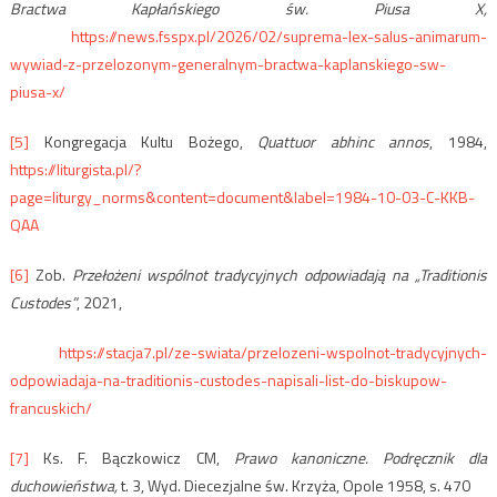
Bractwa Kapłańskiego św. Piusa X,
https://news.fsspx.pl/2026/02/suprema-lex-salus-animarum-
wywiad-z-przelozonym-generalnym-bractwa-kaplanskiego-sw-
piusa-x/
[5]
Kongregacja Kultu Bożego,
Quattuor abhinc annos
, 1984,
https://liturgista.pl/?
page=liturgy_norms&content=document&label=1984-10-03-C-KKB-
QAA
[6]
Zob.
Przełożeni wspólnot tradycyjnych odpowiadają na „Traditionis
Custodes”
, 2021,
https://stacja7.pl/ze-swiata/przelozeni-wspolnot-tradycyjnych-
odpowiadaja-na-traditionis-custodes-napisali-list-do-biskupow-
francuskich/
[7]
Ks. F. Bączkowicz CM,
Prawo kanoniczne
. Podręcznik dla
duchowieństwa,
t. 3, Wyd. Diecezjalne św. Krzyża, Opole 1958, s. 470