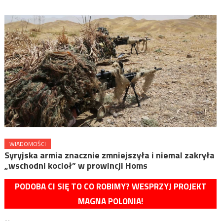
WIADOMOŚCI
Syryjska armia znacznie zmniejszyła i niemal zakryła
„wschodni kocioł” w prowincji Homs
PODOBA CI SIĘ TO CO ROBIMY? WESPRZYJ PROJEKT
MAGNA POLONIA!