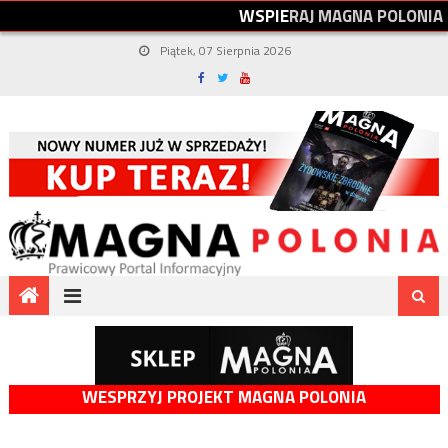
W
S
P
I
E
R
A
J
M
A
G
N
A
P
O
L
O
N
I
A
Piątek, 07 Sierpnia 2026
WESPRZYJ PROJEKT MAGNA POLONIA