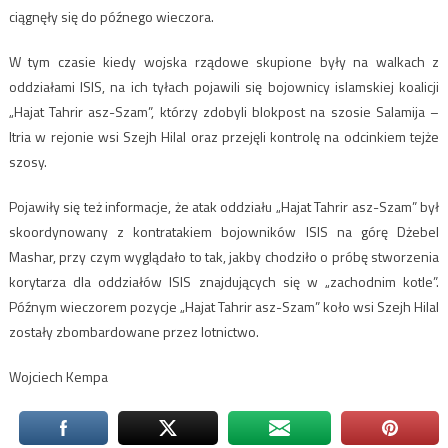
ciągnęły się do późnego wieczora.
W tym czasie kiedy wojska rządowe skupione były na walkach z
oddziałami ISIS, na ich tyłach pojawili się bojownicy islamskiej koalicji
„Hajat Tahrir asz-Szam”, którzy zdobyli blokpost na szosie Salamija –
Itria w rejonie wsi Szejh Hilal oraz przejęli kontrolę na odcinkiem tejże
szosy.
Pojawiły się też informacje, że atak oddziału „Hajat Tahrir asz-Szam” był
skoordynowany z kontratakiem bojowników ISIS na górę Dżebel
Mashar, przy czym wyglądało to tak, jakby chodziło o próbę stworzenia
korytarza dla oddziałów ISIS znajdujących się w „zachodnim kotle”.
Późnym wieczorem pozycje „Hajat Tahrir asz-Szam” koło wsi Szejh Hilal
zostały zbombardowane przez lotnictwo.
Wojciech Kempa