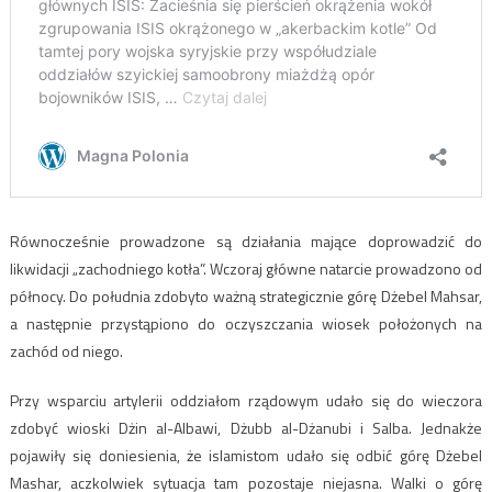
Równocześnie prowadzone są działania mające doprowadzić do
likwidacji „zachodniego kotła”. Wczoraj główne natarcie prowadzono od
północy. Do południa zdobyto ważną strategicznie górę Dżebel Mahsar,
a następnie przystąpiono do oczyszczania wiosek położonych na
zachód od niego.
Przy wsparciu artylerii oddziałom rządowym udało się do wieczora
zdobyć wioski Dżin al-Albawi, Dżubb al-Dżanubi i Salba. Jednakże
pojawiły się doniesienia, że islamistom udało się odbić górę Dżebel
Mashar, aczkolwiek sytuacja tam pozostaje niejasna. Walki o górę