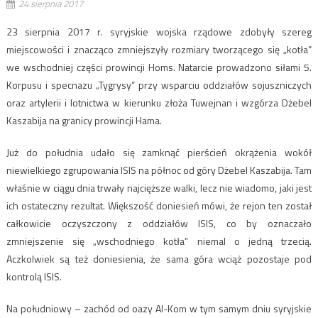
24 sierpnia 2017
23 sierpnia 2017 r. syryjskie wojska rządowe zdobyły szereg
miejscowości i znacząco zmniejszyły rozmiary tworzącego się „kotła”
we wschodniej części prowincji Homs. Natarcie prowadzono siłami 5.
Korpusu i specnazu „Tygrysy” przy wsparciu oddziałów sojuszniczych
oraz artylerii i lotnictwa w kierunku złoża Tuwejnan i wzgórza Dżebel
Kaszabija na granicy prowincji Hama.
Już do południa udało się zamknąć pierścień okrążenia wokół
niewielkiego zgrupowania ISIS na północ od góry Dżebel Kaszabija. Tam
właśnie w ciągu dnia trwały najcięższe walki, lecz nie wiadomo, jaki jest
ich ostateczny rezultat. Większość doniesień mówi, że rejon ten został
całkowicie oczyszczony z oddziałów ISIS, co by oznaczało
zmniejszenie się „wschodniego kotła” niemal o jedną trzecią.
Aczkolwiek są też doniesienia, że sama góra wciąż pozostaje pod
kontrolą ISIS.
Na południowy – zachód od oazy Al-Kom w tym samym dniu syryjskie