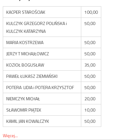
KACPER STAROŚCIAK
100,00
KULCZYK GRZEGORZ POLIŃSKA i
50,00
KULCZYK KATARZYNA
MARIA KOSTRZEWA
50,00
JERZY T MICHAJŁOWICZ
50,00
KOZIOŁ BOGUSŁAW
35,00
PAWEŁ ŁUKASZ ZIEMIAŃSKI
50,00
POTERA LIDIA i POTERA KRZYSZTOF
50,00
NIEMCZYK MICHAŁ
20,00
SŁAWOMIR PIĄTEK
10,00
KAMIL JAN KOWALCZYK
50,00
Więcej...