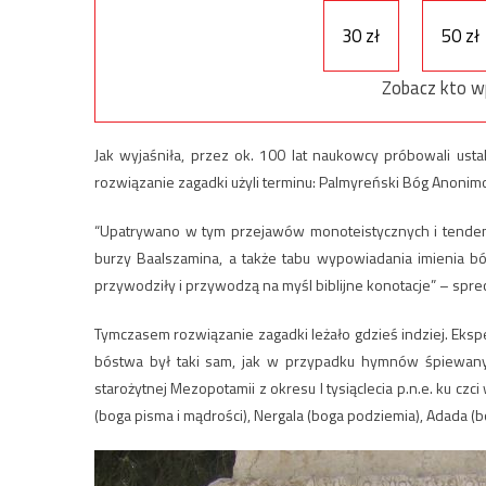
30 zł
50 zł
Zobacz kto w
Jak wyjaśniła, przez ok. 100 lat naukowcy próbowali ust
rozwiązanie zagadki użyli terminu: Palmyreński Bóg Anonim
“Upatrywano w tym przejawów monoteistycznych i tendenc
burzy Baalszamina, a także tabu wypowiadania imienia bó
przywodziły i przywodzą na myśl biblijne konotacje” – spr
Tymczasem rozwiązanie zagadki leżało gdzieś indziej. Eks
bóstwa był taki sam, jak w przypadku hymnów śpiewany
starożytnej Mezopotamii z okresu I tysiąclecia p.n.e. ku c
(boga pisma i mądrości), Nergala (boga podziemia), Adada (b