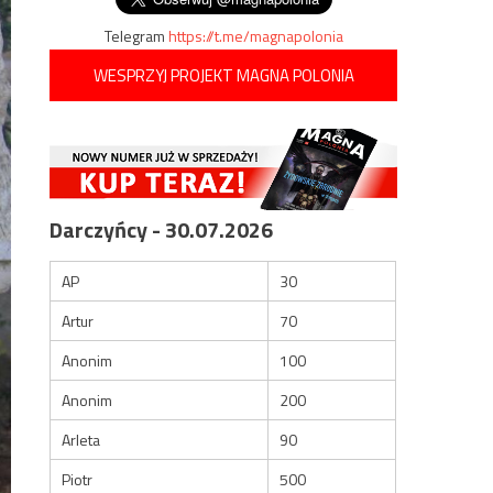
Telegram
https://t.me/magnapolonia
WESPRZYJ PROJEKT MAGNA POLONIA
Darczyńcy - 30.07.2026
AP
30
Artur
70
Anonim
100
Anonim
200
Arleta
90
Piotr
500