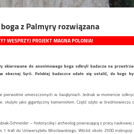
boga z Palmyry rozwiązana
MY? WESPRZYJ PROJEKT MAGNA POLONIA!
uły skierowane do anonimowego boga odkryli badacze na przestrze
w obecnej Syrii. Polskiej badaczce udało się ustalić, do kogo by
że pierwotnie umieszczonych w świątyniach. Jednak w momencie odkryc
n.e. służyło jako gigantyczny kamieniołom. Część użyto w średniowieczu 
biak-Schneider – historyczkę i archeolog powracającą z pracy naukowej 
s 1 trafi do Uniwersytetu Wrocławskiego. Wśród około 2500 inskrypcji