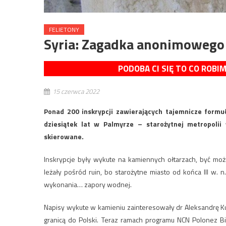
FELIETONY
Syria: Zagadka anonimowego 
PODOBA CI SIĘ TO CO ROBI
15 czerwca 2022
Ponad 200 inskrypcji zawierających tajemnicze form
dziesiątek lat w Palmyrze – starożytnej metropolii 
skierowane.
Inskrypcje były wykute na kamiennych ołtarzach, być mo
leżały pośród ruin, bo starożytne miasto od końca III w. 
wykonania… zapory wodnej.
Napisy wykute w kamieniu zainteresowały dr Aleksandrę Ku
granicą do Polski. Teraz ramach programu NCN Polonez Bi