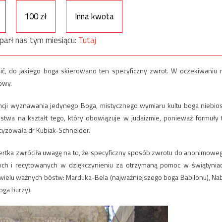
100 zł
Inna kwota
parł nas tym miesiącu:
Tutaj
alić, do jakiego boga skierowano ten specyficzny zwrot. W oczekiwaniu 
owy.
ji wyznawania jedynego Boga, mistycznego wymiaru kultu boga niebios
stwa na kształt tego, który obowiązuje w judaizmie, ponieważ formuły 
ecyzowała dr Kubiak-Schneider.
pertka zwróciła uwagę na to, że specyficzny sposób zwrotu do anonimowe
ch i recytowanych w dziękczynieniu za otrzymaną pomoc w świątynia
zci wielu ważnych bóstw: Marduka-Bela (najważniejszego boga Babilonu), Na
oga burzy).