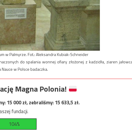
um w Palmyrze. Fot.: Aleksandra Kubiak-Schneider
aczonych do spalania wonnej ofiary złożonej z kadzidła, ziaren jałowca
 Nauce w Polsce badaczka.
ację Magna Polonia!
my:
15 000
zł, zebraliśmy:
15 633,5
zł.
szej fundacji.
104%