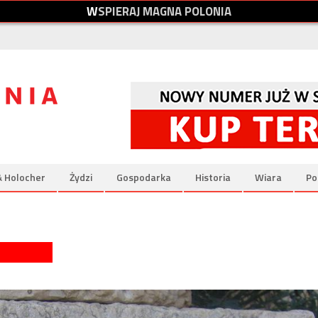
W
S
P
I
E
R
A
J
M
A
G
N
A
P
O
L
O
N
I
A
& Holocher
Żydzi
Gospodarka
Historia
Wiara
Po