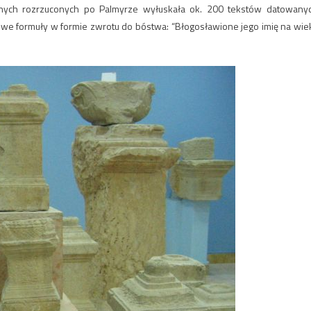
cznych rozrzuconych po Palmyrze wyłuskała ok. 200 tekstów datowany
dkowe formuły w formie zwrotu do bóstwa: “Błogosławione jego imię na wiek