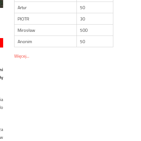
Artur
50
PIOTR
30
Mirosław
500
Anonim
50
Więcej...
ni
ły
ia
do
za
 w