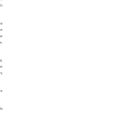
ch
na
he
 w
w,
ę.
ie
zy
ce
ła