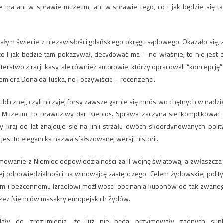
e ma ani w sprawie muzeum, ani w sprawie tego, co i jak będzie się t
ałym świecie z niezawisłości gdańskiego okręgu sądowego. Okazało się, 
o, co I jak będzie tam pokazywał, decydować ma – no właśnie; to nie jest 
rstwo z racji kasy, ale również autorowie, którzy opracowali “koncepcję”
emiera Donalda Tuska, no i oczywiście – recenzenci.
licznej, czyli niczyjej forsy zawsze garnie się mnóstwo chętnych w nadzie
ie Muzeum, to prawdziwy dar Niebios. Sprawa zaczyna sie komplikować
kraj od lat znajduje się na linii strzału dwóch skoordynowanych polit
 jest to elegancka nazwa sfałszowanej wersji historii.
ejmowanie z Niemiec odpowiedzialności za II wojnę światową, a zwłaszcza
tej odpowiedzialności na winowajcę zastępczego. Celem żydowskiej polity
im i bezcennemu Izraelowi możliwosci obcinania kuponów od tak zwane
 przez Niemców masakry europejskich Żydów.
 dały do zrozumienia, że już nie będą przyjmowały zadnych supl