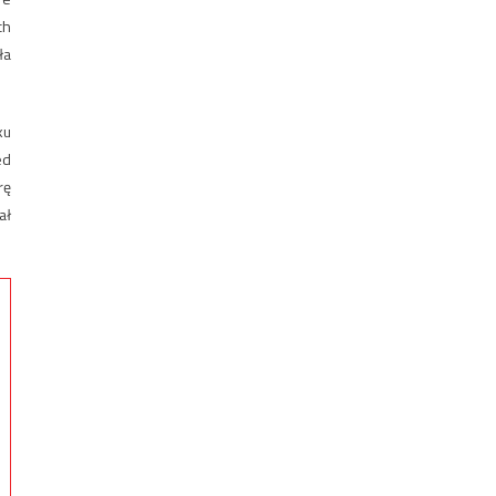
ch
ła
ku
ed
rę
ał