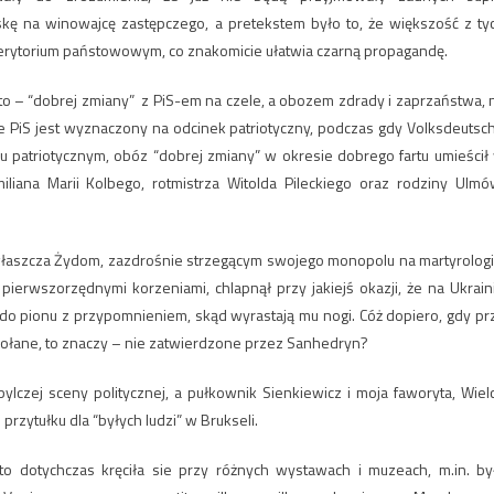
ę na winowajcę zastępczego, a pretekstem było to, że większość z ty
erytorium państowowym, co znakomicie ułatwia czarną propagandę.
o – “dobrej zmiany” z PiS-em na czele, a obozem zdrady i zaprzaństwa, 
że PiS jest wyznaczony na odcinek patriotyczny, podczas gdy Volksdeutsc
ku patriotycznym, obóz “dobrej zmiany” w okresie dobrego fartu umieścił
ana Marii Kolbego, rotmistrza Witolda Pileckiego oraz rodziny Ulmó
właszcza Żydom, zazdrośnie strzegącym swojego monopolu na martyrologi
pierwszorzędnymi korzeniami, chlapnął przy jakiejś okazji, że na Ukrain
 do pionu z przypomnieniem, skąd wyrastają mu nogi. Cóż dopiero, gdy pr
wołane, to znaczy – nie zatwierdzone przez Sanhedryn?
bylczej sceny politycznej, a pułkownik Sienkiewicz i moja faworyta, Wiel
rzytułku dla “byłych ludzi” w Brukseli.
to dotychczas kręciła sie przy różnych wystawach i muzeach, m.in. by