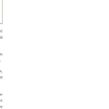
ść
ją
do
.
m,
st
 w
ez
ny