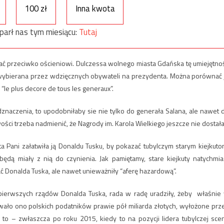
100 zł
Inna kwota
parł nas tym miesiącu:
Tutaj
zgać przeciwko ościeniowi. Dulczessa wolnego miasta Gdańska tę umiejętno
 wybierana przez wdzięcznych obywateli na prezydenta. Można porównać 
“le plus decore de tous les generaux”.
naczenia, to upodobniłaby sie nie tylko do generała Salana, ale nawet 
ści trzeba nadmienić, że Nagrody im. Karola Wielkiego jeszcze nie dostała
a Pani załatwiła ją Donaldu Tusku, by pokazać tubylczym starym kiejkuto
dą miały z nią do czynienia. Jak pamiętamy, stare kiejkuty natychmia
ać Donalda Tuska, ale nawet unieważniły “aferę hazardową”.
pierwszych rządów Donalda Tuska, rada w radę uradziły, żeby właśnie
ało ono polskich podatników prawie pół miliarda złotych, wyłożone prz
o to – zwłaszcza po roku 2015, kiedy to na pozycji lidera tubylczej sce