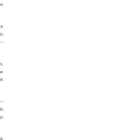
am
ze
do
 –
i,
 w
yk
 –
ki
go
ik