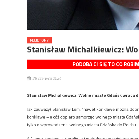
FELIETONY
Stanisław Michalkiewicz: Wo
PODOBA CI SIĘ TO CO ROBI
28 czerwca 2024
Stanisław Michalkiewicz: Wolne miasto Gdańsk wraca d
Jak zauważył Stanisław Lem, “nawet konklawe można dopro
konklawe – a cóż dopiero samorząd wolnego miasta Gdańska 
tylko o wprowadzeniu wolnego miasta Gdańska do Reichu.
A Niemcy postępują cierpliwie i metodycznie; najpierw prz