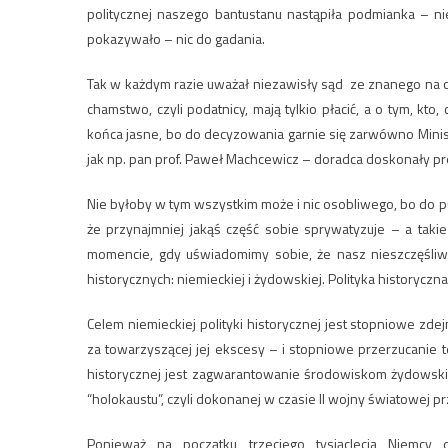
politycznej naszego bantustanu nastąpiła podmianka – ni
pokazywało – nic do gadania.
Tak w każdym razie uważał niezawisły sąd ze znanego na c
chamstwo, czyli podatnicy, mają tylkio płacić, a o tym, kt
końca jasne, bo do decyzowania garnie się zarwówno Ministe
jak np. pan prof. Paweł Machcewicz – doradca doskonały pr
Nie byłoby w tym wszystkim może i nic osobliwego, bo do pub
że przynajmniej jakąś część sobie sprywatyzuje – a tak
momencie, gdy uświadomimy sobie, że nasz nieszczęśliwy 
historycznych: niemieckiej i żydowskiej. Polityka historyczna
Celem niemieckiej polityki historycznej jest stopniowe zd
za towarzyszącej jej ekscesy – i stopniowe przerzucanie 
historycznej jest zagwarantowanie środowiskom żydowsk
“holokaustu”, czyli dokonanej w czasie II wojny światowej
Ponieważ na początku trzeciego tysiąclecia Niemcy