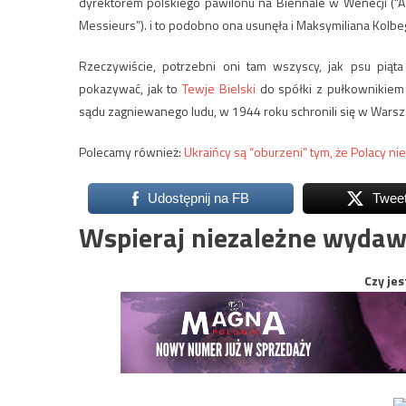
dyrektorem polskiego pawilonu na Biennale w Wenecji (“A
Messieurs”). i to podobno ona usunęła i Maksymiliana Kolbeg
Rzeczywiście, potrzebni oni tam wszyscy, jak psu pią
pokazywać, jak to
Tewje Bielski
do spółki z pułkownikiem S
sądu zagniewanego ludu, w 1944 roku schronili się w Wars
Polecamy również:
Ukraińcy są “oburzeni” tym, że Polacy nie
Udostępnij na FB
Twee
Wspieraj niezależne wydaw
Czy jes