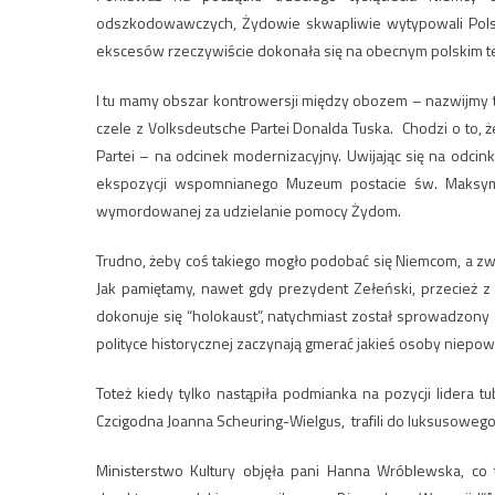
odszkodowawczych, Żydowie skwapliwie wytypowali Polsk
ekscesów rzeczywiście dokonała się na obecnym polskim t
I tu mamy obszar kontrowersji między obozem – nazwijmy t
czele z Volksdeutsche Partei Donalda Tuska. Chodzi o to, 
Partei – na odcinek modernizacyjny. Uwijając się na odcin
ekspozycji wspomnianego Muzeum postacie św. Maksymili
wymordowanej za udzielanie pomocy Żydom.
Trudno, żeby coś takiego mogło podobać się Niemcom, a z
Jak pamiętamy, nawet gdy prezydent Zełeński, przecież z 
dokonuje się “holokaust”, natychmiast został sprowadzony
polityce historycznej zaczynają gmerać jakieś osoby niepo
Toteż kiedy tylko nastąpiła podmianka na pozycji lidera tu
Czcigodna Joanna Scheuring-Wielgus, trafili do luksusowego p
Ministerstwo Kultury objęła pani Hanna Wróblewska, co 