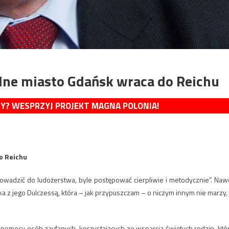
lne miasto Gdańsk wraca do Reichu
MY? WESPRZYJ PROJEKT MAGNA POLONIA!
o Reichu
wadzić do ludożerstwa, byle postępować cierpliwie i metodycznie”. Naw
z jego Dulczessą, która – jak przypuszczam – o niczym innym nie marzy, 
y pomocy osób zaufanych, korzystających ze wsparcia świętych rodzin, któ