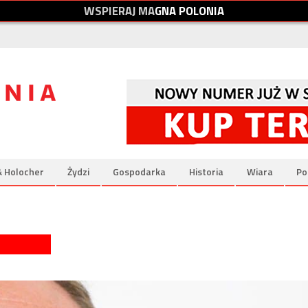
W
S
P
I
E
R
A
J
M
A
G
N
A
P
O
L
O
N
I
A
& Holocher
Żydzi
Gospodarka
Historia
Wiara
Po