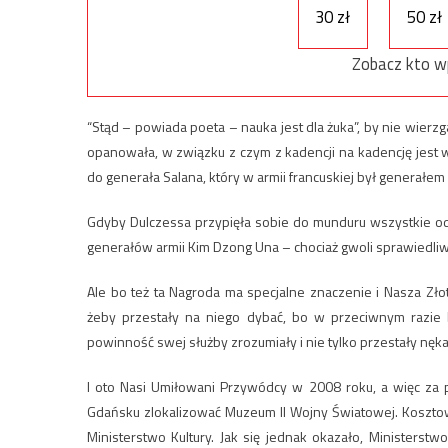
30 zł
50 zł
Zobacz kto w
“Stąd – powiada poeta – nauka jest dla żuka”, by nie wier
opanowała, w związku z czym z kadencji na kadencję jest
do generała Salana, który w armii francuskiej był generałem 
Gdyby Dulczessa przypięła sobie do munduru wszystkie odz
generałów armii Kim Dzong Una – chociaż gwoli sprawiedliwo
Ale bo też ta Nagroda ma specjalne znaczenie i Nasza Złot
żeby przestały na niego dybać, bo w przeciwnym razie bę
powinność swej służby zrozumiały i nie tylko przestały nęk
I oto Nasi Umiłowani Przywódcy w 2008 roku, a więc za 
Gdańsku zlokalizować Muzeum II Wojny Światowej. Kosztow
Ministerstwo Kultury. Jak się jednak okazało, Ministerstw