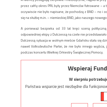
przez całńy okres PRL były przez Niemców futrowane – a to 
oczywiscie nie było napisane, że pochodzą z BND – no i oc
się na służbę m.in. – niemieckiej BND, jako naszego nowego
A ponieważ bezpieka od 33 lat kręci sceną polityczn
odpowiedniej ekipy z Dulczessą na czele nie przedstawiał
Dulczessą sytuacja w wolnym mieście Gdańsku stała się dz
nawet Volksdeutsche Partei, że nie było innego wyjścia,
podczas koncertu Wielkiej Orkiestry Świątecznej Pomocy.
Wspieraj Fund
W sierpniu potrzebu
Państwa wsparcie jest niezbędne dla funkcjonow