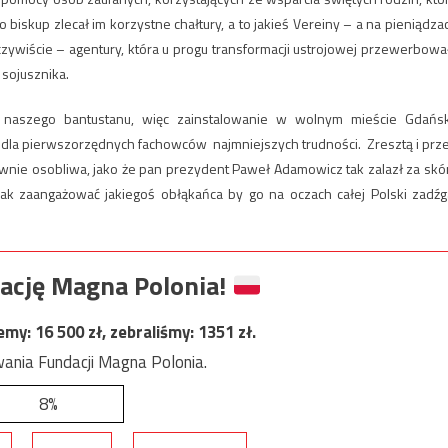
biskup zlecał im korzystne chałtury, a to jakieś Vereiny – a na pieniądza
zywiście – agentury, która u progu transformacji ustrojowej przewerbowa
 sojusznika.
ą naszego bantustanu, więc zainstalowanie w wolnym mieście Gdańs
o dla pierwszorzędnych fachowców najmniejszych trudności. Zresztą i prz
iwnie osobliwa, jako że pan prezydent Paweł Adamowicz tak zalazł za skó
 jak zaangażować jakiegoś obłąkańca by go na oczach całej Polski zadźg
ację Magna Polonia!
jemy:
16 500
zł, zebraliśmy:
1351
zł.
ania Fundacji Magna Polonia.
8%