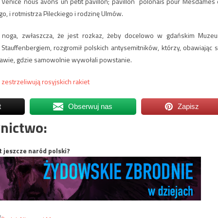
 Venice nous avons un petit pavillon; pavillon polonais pour Mesdames 
o, i rotmistrza Pileckiego i rodzinę Ulmów.
ta noga, zwłaszcza, że jest rozkaz, żeby docelowo w gdańskim Muze
tauffenbergiem, rozgromił polskich antysemitników, którzy, obawiając s
zawie, gdzie samowolnie wywołali powstanie.
 zestrzeliwują rosyjskich rakiet
t
Obserwuj nas
Zapisz
nictwo:
t jeszcze naród polski?