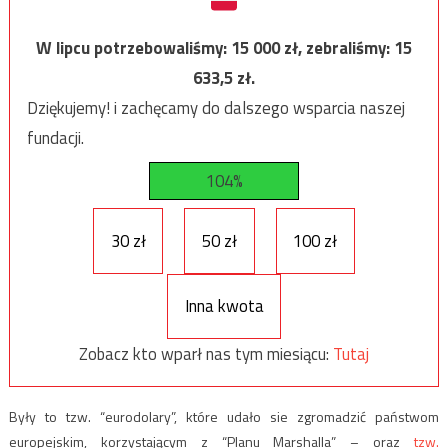
W lipcu potrzebowaliśmy:
15 000
zł, zebraliśmy:
15
633,5
zł.
Dziękujemy! i zachęcamy do dalszego wsparcia naszej
fundacji.
104%
30 zł
50 zł
100 zł
Inna kwota
Zobacz kto wparł nas tym miesiącu:
Tutaj
Były to tzw. “eurodolary”, które udało sie zgromadzić państwom
europejskim, korzystającym z “Planu Marshalla” – oraz
tzw.