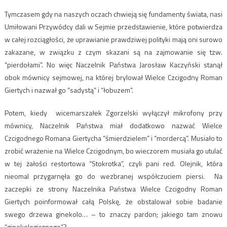
Tymczasem gdy na naszych oczach chwieją się fundamenty świata, nasi
Umiłowani Przywódcy dali w Sejmie przedstawienie, które potwierdza
w całej rozciągłości, że uprawianie prawdziwej polityki mają oni surowo
zakazane, w związku z czym skazani są na zajmowanie się tzw.
“pierdołami”. No więc Naczelnik Państwa Jarosław Kaczyński stanął
obok mównicy sejmowej, na której brylował Wielce Czcigodny Roman
Giertych i nazwał go “sadystą” i “łobuzem”.
Potem, kiedy wicemarszałek Zgorzelski wyłączył mikrofony przy
mównicy, Naczelnik Państwa miał dodatkowo nazwać Wielce
Czcigodnego Romana Giertycha “śmierdzielem” i “mordercą”. Musiało to
zrobić wrażenie na Wielce Czcigodnym, bo wieczorem musiała go utulać
w tej żałości restortowa “Stokrotka”, czyli pani red. Olejnik, która
nieomal przygarnęła go do wezbranej współczuciem piersi. Na
zaczepki ze strony Naczelnika Państwa Wielce Czcigodny Roman
Giertych poinformował całą Polskę, że obstalował sobie badanie
swego drzewa ginekolo… – to znaczy pardon; jakiego tam znowu
“ginekologicznego”?