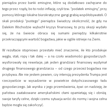
pieniądza przez banki emisyjne, które są dodatkowo zachęcane do
tego przez rządy, bo to rodzi inflację, czyli tzw. “podatek emisyjny”, przy
pomocy którego lokalne biurokratyczne gangi grabią współobywateli. O
skali produkcji “pustego” pieniądza świadczy okoliczność, że gdy na
Dalekim Wschodzie wybuchł kryzys finansowy, to przy okazji wydało
się, że na świecie obraca się sumami pieniędzy kilkakrotnie
przekraczającymi wartość bogactwa, jakie w ogóle istnieje na Ziemi.
W rezultacie stopniowo przestało mieć znaczenie, ile kto produkuje
węgla, stali, ropy i tak dalej – a na czoło wiadomości gospodarczych
wysforowały się rewelacje, jak jeden grandziarz finansowy wydymał
drugiego finansowego grandziarza – od czego przecież bogactwa nie
przybywa. Ale nie jestem pewien, czy intencją prezydenta Trumpa jest
rzeczywiście w wysadzenie w powietrze dotychczasowego ładu
gospodarczego. Jak wynika z jego przemówienia, żywi on nadzieję, że
państwa zaatakowane amerykańskimi cłami opamietają się i obniżą
swoje taryfy celne, dzięki czemu sytuacja wróci do normy i wojna celna
będzie mogła się zakończyć.