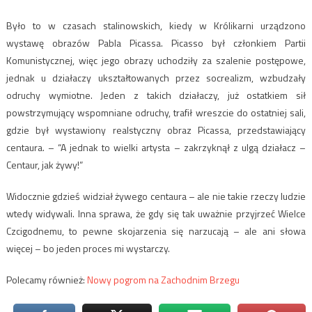
Było to w czasach stalinowskich, kiedy w Królikarni urządzono
wystawę obrazów Pabla Picassa. Picasso był członkiem Partii
Komunistycznej, więc jego obrazy uchodziły za szalenie postępowe,
jednak u działaczy ukształtowanych przez socrealizm, wzbudzały
odruchy wymiotne. Jeden z takich działaczy, już ostatkiem sił
powstrzymujący wspomniane odruchy, trafił wreszcie do ostatniej sali,
gdzie był wystawiony realstyczny obraz Picassa, przedstawiający
centaura. – “A jednak to wielki artysta – zakrzyknął z ulgą działacz –
Centaur, jak żywy!”
Widocznie gdzieś widział żywego centaura – ale nie takie rzeczy ludzie
wtedy widywali. Inna sprawa, że gdy się tak uważnie przyjrzeć Wielce
Czcigodnemu, to pewne skojarzenia się narzucają – ale ani słowa
więcej – bo jeden proces mi wystarczy.
Polecamy również:
Nowy pogrom na Zachodnim Brzegu