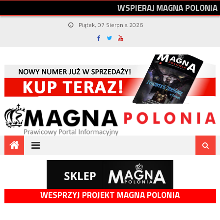
W
S
P
I
E
R
A
J
M
A
G
N
A
P
O
L
O
N
I
A
Piątek, 07 Sierpnia 2026
WESPRZYJ PROJEKT MAGNA POLONIA