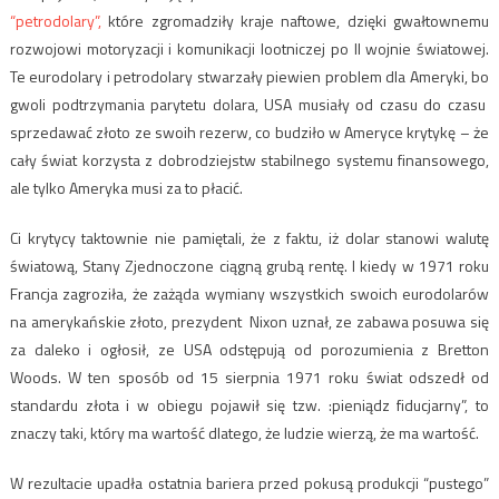
“petrodolary”,
które zgromadziły kraje naftowe, dzięki gwałtownemu
rozwojowi motoryzacji i komunikacji lootniczej po II wojnie światowej.
Te eurodolary i petrodolary stwarzały piewien problem dla Ameryki, bo
gwoli podtrzymania parytetu dolara, USA musiały od czasu do czasu
sprzedawać złoto ze swoih rezerw, co budziło w Ameryce krytykę – że
cały świat korzysta z dobrodziejstw stabilnego systemu finansowego,
ale tylko Ameryka musi za to płacić.
Ci krytycy taktownie nie pamiętali, że z faktu, iż dolar stanowi walutę
światową, Stany Zjednoczone ciągną grubą rentę. I kiedy w 1971 roku
Francja zagroziła, że zażąda wymiany wszystkich swoich eurodolarów
na amerykańskie złoto, prezydent Nixon uznał, ze zabawa posuwa się
za daleko i ogłosił, ze USA odstępują od porozumienia z Bretton
Woods. W ten sposób od 15 sierpnia 1971 roku świat odszedł od
standardu złota i w obiegu pojawił się tzw. :pieniądz fiducjarny”, to
znaczy taki, który ma wartość dlatego, że ludzie wierzą, że ma wartość.
W rezultacie upadła ostatnia bariera przed pokusą produkcji “pustego”