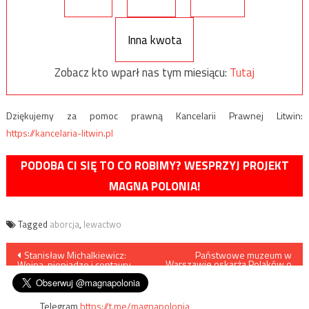
Inna kwota
Zobacz kto wparł nas tym miesiącu:
Tutaj
Dziękujemy za pomoc prawną Kancelarii Prawnej Litwin:
https://kancelaria-litwin.pl
PODOBA CI SIĘ TO CO ROBIMY? WESPRZYJ PROJEKT
MAGNA POLONIA!
Tagged
aborcja
,
lewactwo
Nawigacja
Stanisław Michalkiewicz:
Państwowe muzeum w
Warszawie oskarża Polaków o
Wojna, pieniądze i centaury
kolonializm
wpisu
Telegram
https://t.me/magnapolonia