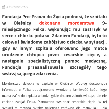
4 kwietnia 2025
Fundacja Pro-Prawo do Życia podnosi, że szpitalu
w Oleśnicy
dokonano morderstwa
9-
miesięcznego Felka, wykonując mu zastrzyk w
serce z chlorku potasu. Zdaniem Fundacji, było to
celowe i świadome zabójstwo dziecka w sytuacji,
gdy w innym szpitalu oferowano jego matce
urodzenie chłopca przez cesarskie cięcie, a
następnie specjalistyczną pomoc medyczną.
Fundacja przeanalizowała szczegóły tego
wstrząsającego zdarzenia.
Morderstwo dziecka w szpitalu w Oleśnicy. Według dostepnych
informacji, u Felka podejrzewano wrodzoną łamliwość kości. Jego
mama trafiła do szpitala w Łodzi, gdzie chciano zakończyć ciążę, ale nie
chciano zabijać Felka. Planowano wykonać cesarskie cięcie (w tej
sytuacji ta metoda byłaby najlepsza zarówno dla mamy jak i dla