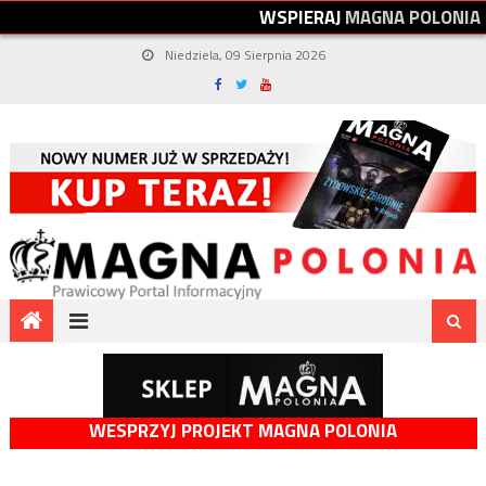
W
S
P
I
E
R
A
J
M
A
G
N
A
P
O
L
O
N
I
A
Niedziela, 09 Sierpnia 2026
WESPRZYJ PROJEKT MAGNA POLONIA