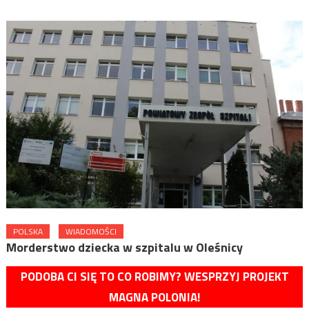
POLSKA
WIADOMOŚCI
Morderstwo dziecka w szpitalu w Oleśnicy
PODOBA CI SIĘ TO CO ROBIMY? WESPRZYJ PROJEKT
MAGNA POLONIA!