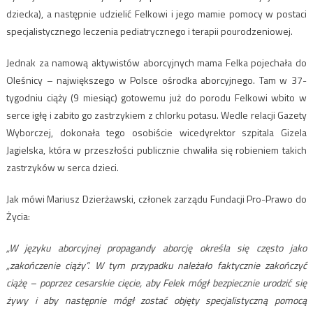
dziecka), a następnie udzielić Felkowi i jego mamie pomocy w postaci
specjalistycznego leczenia pediatrycznego i terapii pourodzeniowej.
Jednak za namową aktywistów aborcyjnych mama Felka pojechała do
Oleśnicy – największego w Polsce ośrodka aborcyjnego. Tam w 37-
tygodniu ciąży (9 miesiąc) gotowemu już do porodu Felkowi wbito w
serce igłę i zabito go zastrzykiem z chlorku potasu. Wedle relacji Gazety
Wyborczej, dokonała tego osobiście wicedyrektor szpitala Gizela
Jagielska, która w przeszłości publicznie chwaliła się robieniem takich
zastrzyków w serca dzieci.
Jak mówi Mariusz Dzierżawski, członek zarządu Fundacji Pro-Prawo do
Życia:
„W języku aborcyjnej propagandy aborcję określa się często jako
„zakończenie ciąży”. W tym przypadku należało faktycznie zakończyć
ciążę – poprzez cesarskie cięcie, aby Felek mógł bezpiecznie urodzić się
żywy i aby następnie mógł zostać objęty specjalistyczną pomocą