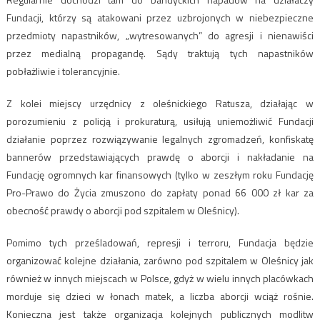
Fundacji, którzy są atakowani przez uzbrojonych w niebezpieczne
przedmioty napastników, „wytresowanych” do agresji i nienawiści
przez medialną propagandę. Sądy traktują tych napastników
pobłażliwie i tolerancyjnie.
Z kolei miejscy urzędnicy z oleśnickiego Ratusza, działając w
porozumieniu z policją i prokuraturą, usiłują uniemożliwić Fundacji
działanie poprzez rozwiązywanie legalnych zgromadzeń, konfiskatę
bannerów przedstawiających prawdę o aborcji i nakładanie na
Fundację ogromnych kar finansowych (tylko w zeszłym roku Fundację
Pro-Prawo do Życia zmuszono do zapłaty ponad 66 000 zł kar za
obecność prawdy o aborcji pod szpitalem w Oleśnicy).
Pomimo tych prześladowań, represji i terroru, Fundacja będzie
organizować kolejne działania, zarówno pod szpitalem w Oleśnicy jak
również w innych miejscach w Polsce, gdyż w wielu innych placówkach
morduje się dzieci w łonach matek, a liczba aborcji wciąż rośnie.
Konieczna jest także organizacja kolejnych publicznych modlitw