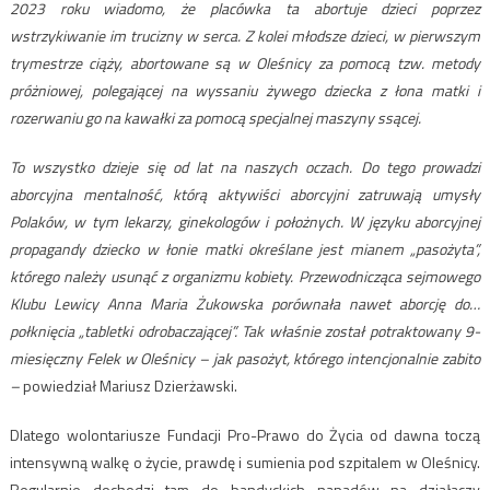
2023 roku wiadomo, że placówka ta abortuje dzieci poprzez
wstrzykiwanie im trucizny w serca. Z kolei młodsze dzieci, w pierwszym
trymestrze ciąży, abortowane są w Oleśnicy za pomocą tzw. metody
próżniowej, polegającej na wyssaniu żywego dziecka z łona matki i
rozerwaniu go na kawałki za pomocą specjalnej maszyny ssącej.
To wszystko dzieje się od lat na naszych oczach. Do tego prowadzi
aborcyjna mentalność, którą aktywiści aborcyjni zatruwają umysły
Polaków, w tym lekarzy, ginekologów i położnych. W języku aborcyjnej
propagandy dziecko w łonie matki określane jest mianem „pasożyta”,
którego należy usunąć z organizmu kobiety. Przewodnicząca sejmowego
Klubu Lewicy Anna Maria Żukowska porównała nawet aborcję do…
połknięcia „tabletki odrobaczającej”. Tak właśnie został potraktowany 9-
miesięczny Felek w Oleśnicy – jak pasożyt, którego intencjonalnie zabito
–
powiedział Mariusz Dzierżawski.
Dlatego wolontariusze Fundacji Pro-Prawo do Życia od dawna toczą
intensywną walkę o życie, prawdę i sumienia pod szpitalem w Oleśnicy.
Regularnie dochodzi tam do bandyckich napadów na działaczy