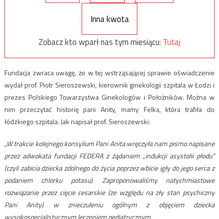
Inna kwota
Zobacz kto wparł nas tym miesiącu:
Tutaj
Fundacja zwraca uwagę, że w tej wstrząsającej sprawie oświadczenie
wydał prof. Piotr Sieroszewski, kierownik ginekologii szpitala w Łodzi i
prezes Polskiego Towarzystwa Ginekologów i Położników. Można w
nim przeczytać historię pani Anity, mamy Felka, która trafiła do
łódzkiego szpitala. Jak napisał prof. Sieroszewski:
„W trakcie kolejnego konsylium Pani Anita wręczyła nam pismo napisane
przez adwokata fundacji FEDERA z żądaniem „indukcji asystolii płodu”
(czyli zabicia dziecka zdolnego do życia poprzez wbicie igły do jego serca z
podaniem chlorku potasu). Zaproponowaliśmy natychmiastowe
rozwiązanie przez cięcie cesarskie (ze względu na zły stan psychiczny
Pani Anity) w znieczuleniu ogólnym z objęciem dziecka
wysokospecjalistycznym leczeniem pediatrycznym.