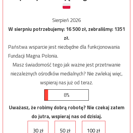
Sierpień 2026
W sierpniu potrzebujemy:
16 500
zł, zebraliśmy:
1351
zł.
Państwa wsparcie jest niezbędne dla funkcjonowania
Fundacji Magna Polonia.
Masz świadomość tego jak ważne jest przetrwanie
niezależnych ośrodków medialnych? Nie zwlekaj więc,
wspieraj nas już od teraz.
8%
Uważasz, że robimy dobrą robotę? Nie czekaj zatem
do jutra, wspieraj nas od dzisiaj.
30 zł
50 zł
100 zł