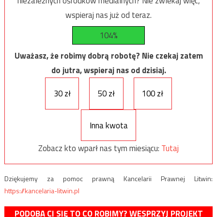
niezależnych ośrodków medialnych? Nie zwlekaj więc,
wspieraj nas już od teraz.
104%
Uważasz, że robimy dobrą robotę? Nie czekaj zatem
do jutra, wspieraj nas od dzisiaj.
30 zł
50 zł
100 zł
Inna kwota
Zobacz kto wparł nas tym miesiącu:
Tutaj
Dziękujemy za pomoc prawną Kancelarii Prawnej Litwin:
https://kancelaria-litwin.pl
PODOBA CI SIĘ TO CO ROBIMY? WESPRZYJ PROJEKT