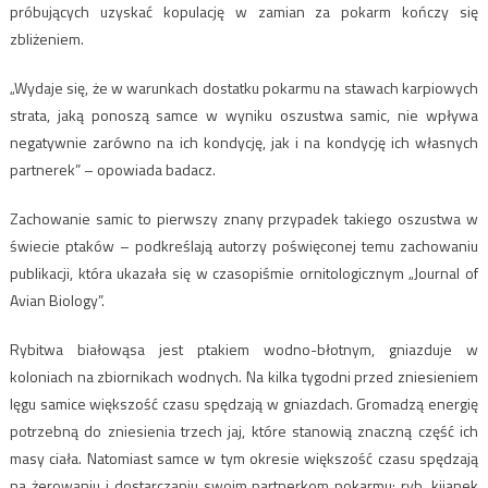
próbujących uzyskać kopulację w zamian za pokarm kończy się
zbliżeniem.
„Wydaje się, że w warunkach dostatku pokarmu na stawach karpiowych
strata, jaką ponoszą samce w wyniku oszustwa samic, nie wpływa
negatywnie zarówno na ich kondycję, jak i na kondycję ich własnych
partnerek” – opowiada badacz.
Zachowanie samic to pierwszy znany przypadek takiego oszustwa w
świecie ptaków – podkreślają autorzy poświęconej temu zachowaniu
publikacji, która ukazała się w czasopiśmie ornitologicznym „Journal of
Avian Biology”.
Rybitwa białowąsa jest ptakiem wodno-błotnym, gniazduje w
koloniach na zbiornikach wodnych. Na kilka tygodni przed zniesieniem
lęgu samice większość czasu spędzają w gniazdach. Gromadzą energię
potrzebną do zniesienia trzech jaj, które stanowią znaczną część ich
masy ciała. Natomiast samce w tym okresie większość czasu spędzają
na żerowaniu i dostarczaniu swoim partnerkom pokarmu: ryb, kijanek