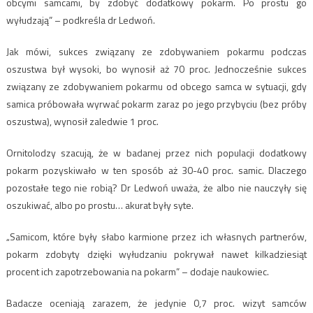
obcymi samcami, by zdobyć dodatkowy pokarm. Po prostu go
wyłudzają” – podkreśla dr Ledwoń.
Jak mówi, sukces związany ze zdobywaniem pokarmu podczas
oszustwa był wysoki, bo wynosił aż 70 proc. Jednocześnie sukces
związany ze zdobywaniem pokarmu od obcego samca w sytuacji, gdy
samica próbowała wyrwać pokarm zaraz po jego przybyciu (bez próby
oszustwa), wynosił zaledwie 1 proc.
Ornitolodzy szacują, że w badanej przez nich populacji dodatkowy
pokarm pozyskiwało w ten sposób aż 30-40 proc. samic. Dlaczego
pozostałe tego nie robią? Dr Ledwoń uważa, że albo nie nauczyły się
oszukiwać, albo po prostu… akurat były syte.
„Samicom, które były słabo karmione przez ich własnych partnerów,
pokarm zdobyty dzięki wyłudzaniu pokrywał nawet kilkadziesiąt
procent ich zapotrzebowania na pokarm” – dodaje naukowiec.
Badacze oceniają zarazem, że jedynie 0,7 proc. wizyt samców