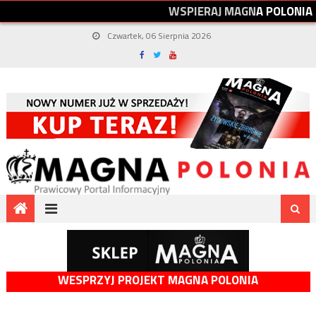
W
S
P
I
E
R
A
J
M
A
G
N
A
P
O
L
O
N
I
A
Czwartek, 06 Sierpnia 2026
WESPRZYJ PROJEKT MAGNA POLONIA