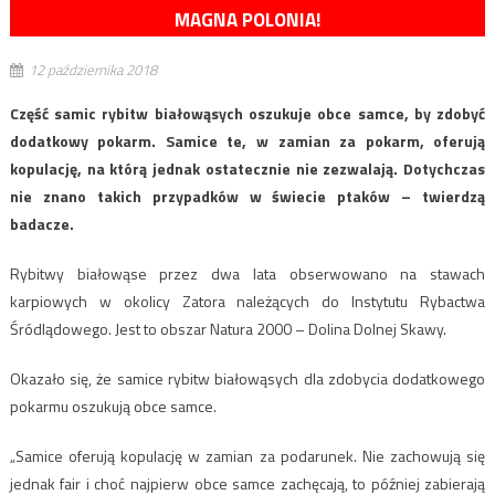
MAGNA POLONIA!
12 października 2018
Część samic rybitw białowąsych oszukuje obce samce, by zdobyć
dodatkowy pokarm. Samice te, w zamian za pokarm, oferują
kopulację, na którą jednak ostatecznie nie zezwalają. Dotychczas
nie znano takich przypadków w świecie ptaków – twierdzą
badacze.
Rybitwy białowąse przez dwa lata obserwowano na stawach
karpiowych w okolicy Zatora należących do Instytutu Rybactwa
Śródlądowego. Jest to obszar Natura 2000 – Dolina Dolnej Skawy.
Okazało się, że samice rybitw białowąsych dla zdobycia dodatkowego
pokarmu oszukują obce samce.
„Samice oferują kopulację w zamian za podarunek. Nie zachowują się
jednak fair i choć najpierw obce samce zachęcają, to później zabierają