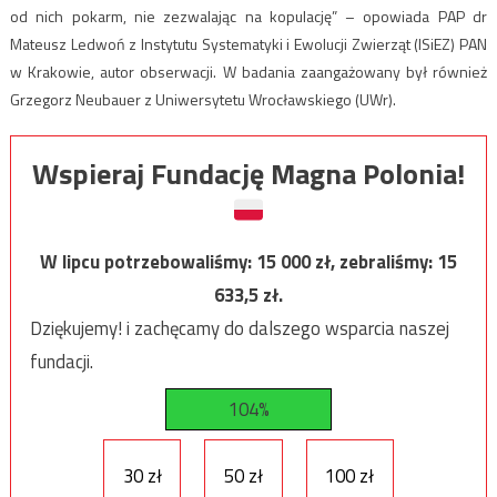
od nich pokarm, nie zezwalając na kopulację” – opowiada PAP dr
Mateusz Ledwoń z Instytutu Systematyki i Ewolucji Zwierząt (ISiEZ) PAN
w Krakowie, autor obserwacji. W badania zaangażowany był również
Grzegorz Neubauer z Uniwersytetu Wrocławskiego (UWr).
Wspieraj Fundację Magna Polonia!
W lipcu potrzebowaliśmy:
15 000
zł, zebraliśmy:
15
633,5
zł.
Dziękujemy! i zachęcamy do dalszego wsparcia naszej
fundacji.
104%
30 zł
50 zł
100 zł