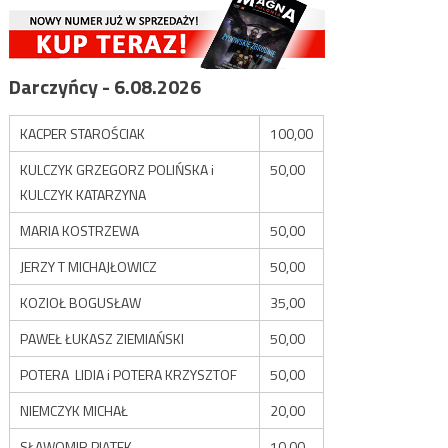
Darczyńcy - 6.08.2026
KACPER STAROŚCIAK
100,00
KULCZYK GRZEGORZ POLIŃSKA i
50,00
KULCZYK KATARZYNA
MARIA KOSTRZEWA
50,00
JERZY T MICHAJŁOWICZ
50,00
KOZIOŁ BOGUSŁAW
35,00
PAWEŁ ŁUKASZ ZIEMIAŃSKI
50,00
POTERA LIDIA i POTERA KRZYSZTOF
50,00
NIEMCZYK MICHAŁ
20,00
SŁAWOMIR PIĄTEK
10,00