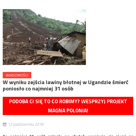
WIADOMOŚCI
W wyniku zejścia lawiny błotnej w Ugandzie śmierć
poniosło co najmniej 31 osób
PODOBA CI SIĘ TO CO ROBIMY? WESPRZYJ PROJEKT
MAGNA POLONIA!
12 października 2018