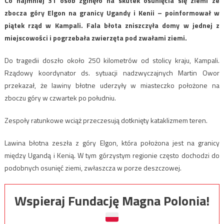
Co najmniej 31 osób zginęło na skutek osunięcia się ziemi ze
zbocza góry Elgon na granicy Ugandy i Kenii – poinformował w
piątek rząd w Kampali. Fala błota zniszczyła domy w jednej z
miejscowości i pogrzebała zwierzęta pod zwałami ziemi.
Do tragedii doszło około 250 kilometrów od stolicy kraju, Kampali.
Rządowy koordynator ds. sytuacji nadzwyczajnych Martin Owor
przekazał, że lawiny błotne uderzyły w miasteczko położone na
zboczu góry w czwartek po południu.
Zespoły ratunkowe wciąż przeczesują dotknięty kataklizmem teren.
Lawina błotna zeszła z góry Elgon, która położona jest na granicy
między Ugandą i Kenią. W tym górzystym regionie często dochodzi do
podobnych osunięć ziemi, zwłaszcza w porze deszczowej.
Wspieraj Fundację Magna Polonia!