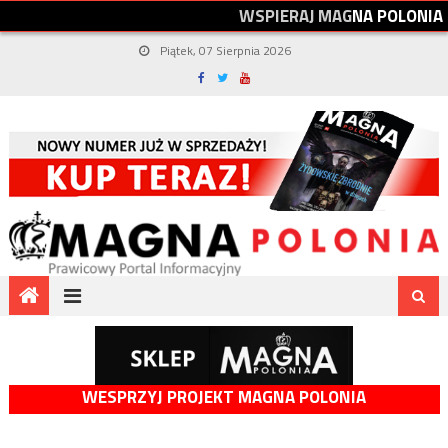
W
S
P
I
E
R
A
J
M
A
G
N
A
P
O
L
O
N
I
A
Piątek, 07 Sierpnia 2026
WESPRZYJ PROJEKT MAGNA POLONIA