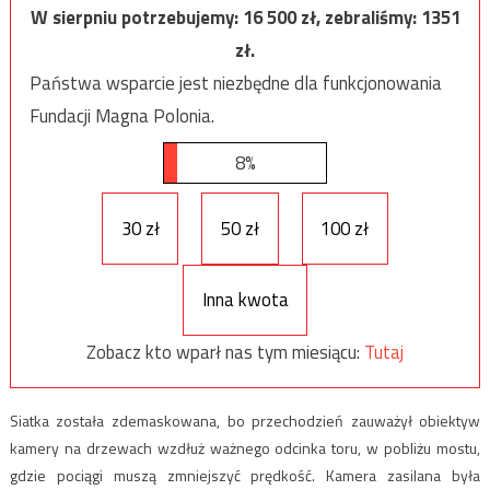
W sierpniu potrzebujemy:
16 500
zł, zebraliśmy:
1351
zł.
Państwa wsparcie jest niezbędne dla funkcjonowania
Fundacji Magna Polonia.
8%
30 zł
50 zł
100 zł
Inna kwota
Zobacz kto wparł nas tym miesiącu:
Tutaj
Siatka została zdemaskowana, bo przechodzień zauważył obiektyw
kamery na drzewach wzdłuż ważnego odcinka toru, w pobliżu mostu,
gdzie pociągi muszą zmniejszyć prędkość. Kamera zasilana była