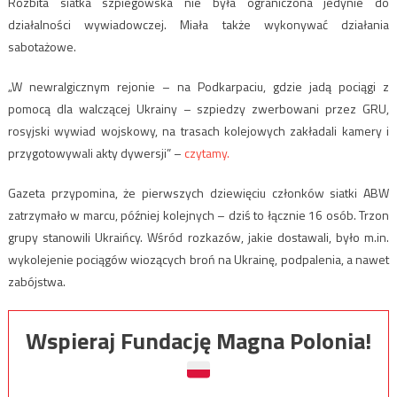
Rozbita siatka szpiegowska nie była ograniczona jedynie do
działalności wywiadowczej. Miała także wykonywać działania
sabotażowe.
„W newralgicznym rejonie – na Podkarpaciu, gdzie jadą pociągi z
pomocą dla walczącej Ukrainy – szpiedzy zwerbowani przez GRU,
rosyjski wywiad wojskowy, na trasach kolejowych zakładali kamery i
przygotowywali akty dywersji” –
czytamy.
Gazeta przypomina, że pierwszych dziewięciu członków siatki ABW
zatrzymało w marcu, później kolejnych – dziś to łącznie 16 osób. Trzon
grupy stanowili Ukraińcy. Wśród rozkazów, jakie dostawali, było m.in.
wykolejenie pociągów wiozących broń na Ukrainę, podpalenia, a nawet
zabójstwa.
Wspieraj Fundację Magna Polonia!