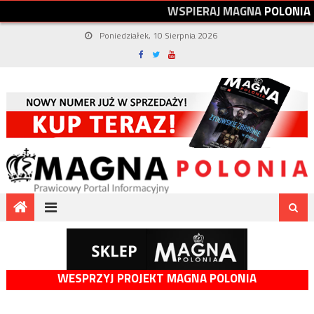
W
S
P
I
E
R
A
J
M
A
G
N
A
P
O
L
O
N
I
A
Poniedziałek, 10 Sierpnia 2026
WESPRZYJ PROJEKT MAGNA POLONIA