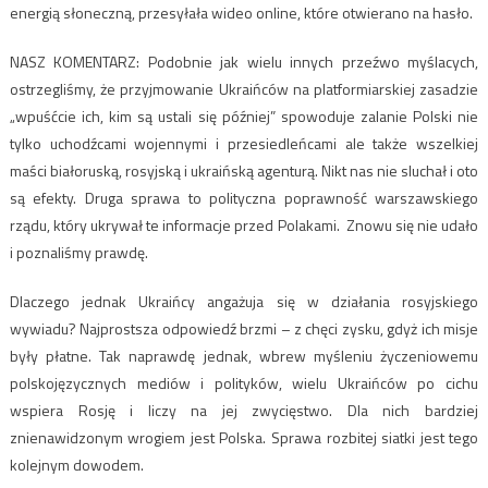
energią słoneczną, przesyłała wideo online, które otwierano na hasło.
NASZ KOMENTARZ: Podobnie jak wielu innych przeźwo myślacych,
ostrzegliśmy, że przyjmowanie Ukraińców na platformiarskiej zasadzie
„wpuśćcie ich, kim są ustali się później” spowoduje zalanie Polski nie
tylko uchodźcami wojennymi i przesiedleńcami ale także wszelkiej
maści białoruską, rosyjską i ukraińską agenturą. Nikt nas nie sluchał i oto
są efekty. Druga sprawa to polityczna poprawność warszawskiego
rządu, który ukrywał te informacje przed Polakami. Znowu się nie udało
i poznaliśmy prawdę.
Dlaczego jednak Ukraińcy angażuja się w działania rosyjskiego
wywiadu? Najprostsza odpowiedź brzmi – z chęci zysku, gdyż ich misje
były płatne. Tak naprawdę jednak, wbrew myśleniu życzeniowemu
polskojęzycznych mediów i polityków, wielu Ukraińców po cichu
wspiera Rosję i liczy na jej zwycięstwo. Dla nich bardziej
znienawidzonym wrogiem jest Polska. Sprawa rozbitej siatki jest tego
kolejnym dowodem.