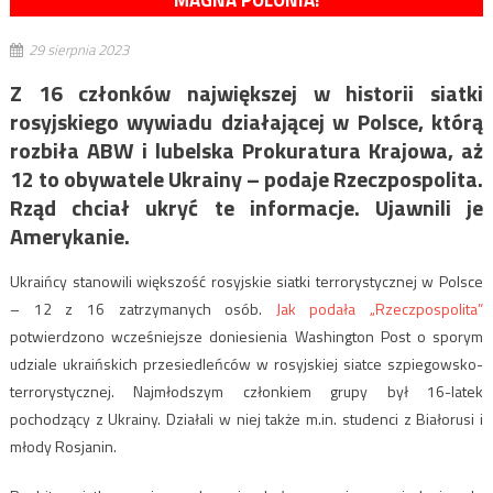
MAGNA POLONIA!
29 sierpnia 2023
Z 16 członków największej w historii siatki
rosyjskiego wywiadu działającej w Polsce, którą
rozbiła ABW i lubelska Prokuratura Krajowa, aż
12 to obywatele Ukrainy – podaje Rzeczpospolita.
Rząd chciał ukryć te informacje. Ujawnili je
Amerykanie.
Ukraińcy stanowili większość rosyjskie siatki terrorystycznej w Polsce
– 12 z 16 zatrzymanych osób.
Jak podała „Rzeczpospolita”
potwierdzono wcześniejsze doniesienia Washington Post o sporym
udziale ukraińskich przesiedleńców w rosyjskiej siatce szpiegowsko-
terrorystycznej. Najmłodszym członkiem grupy był 16-latek
pochodzący z Ukrainy. Działali w niej także m.in. studenci z Białorusi i
młody Rosjanin.