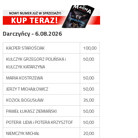
Darczyńcy - 6.08.2026
KACPER STAROŚCIAK
100,00
KULCZYK GRZEGORZ POLIŃSKA i
50,00
KULCZYK KATARZYNA
MARIA KOSTRZEWA
50,00
JERZY T MICHAJŁOWICZ
50,00
KOZIOŁ BOGUSŁAW
35,00
PAWEŁ ŁUKASZ ZIEMIAŃSKI
50,00
POTERA LIDIA i POTERA KRZYSZTOF
50,00
NIEMCZYK MICHAŁ
20,00