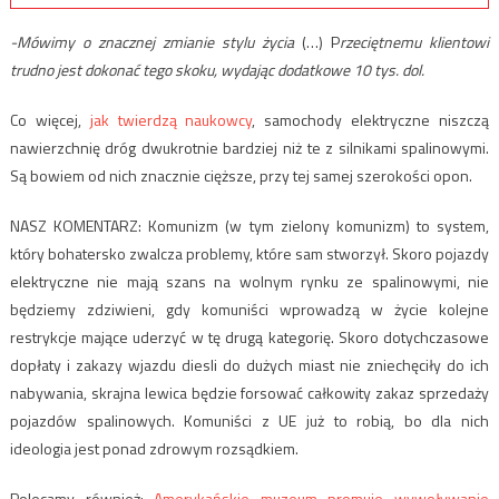
-Mówimy o znacznej zmianie stylu życia
(…) P
rzeciętnemu klientowi
trudno jest dokonać tego skoku, wydając dodatkowe 10 tys. dol.
Co więcej,
jak twierdzą naukowcy
, samochody elektryczne niszczą
nawierzchnię dróg dwukrotnie bardziej niż te z silnikami spalinowymi.
Są bowiem od nich znacznie cięższe, przy tej samej szerokości opon.
NASZ KOMENTARZ: Komunizm (w tym zielony komunizm) to system,
który bohatersko zwalcza problemy, które sam stworzył. Skoro pojazdy
elektryczne nie mają szans na wolnym rynku ze spalinowymi, nie
będziemy zdziwieni, gdy komuniści wprowadzą w życie kolejne
restrykcje mające uderzyć w tę drugą kategorię. Skoro dotychczasowe
dopłaty i zakazy wjazdu diesli do dużych miast nie zniechęciły do ich
nabywania, skrajna lewica będzie forsować całkowity zakaz sprzedaży
pojazdów spalinowych. Komuniści z UE już to robią, bo dla nich
ideologia jest ponad zdrowym rozsądkiem.
Polecamy również:
Amerykańskie muzeum promuje wywoływanie