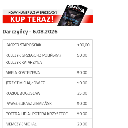
Darczyńcy - 6.08.2026
KACPER STAROŚCIAK
100,00
KULCZYK GRZEGORZ POLIŃSKA i
50,00
KULCZYK KATARZYNA
MARIA KOSTRZEWA
50,00
JERZY T MICHAJŁOWICZ
50,00
KOZIOŁ BOGUSŁAW
35,00
PAWEŁ ŁUKASZ ZIEMIAŃSKI
50,00
POTERA LIDIA i POTERA KRZYSZTOF
50,00
NIEMCZYK MICHAŁ
20,00