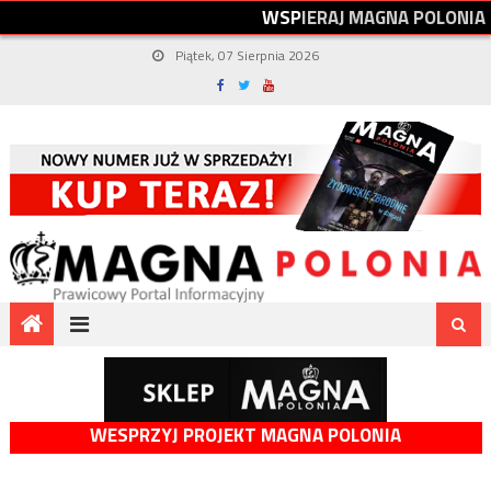
W
S
P
I
E
R
A
J
M
A
G
N
A
P
O
L
O
N
I
A
Piątek, 07 Sierpnia 2026
WESPRZYJ PROJEKT MAGNA POLONIA