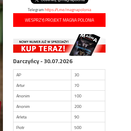
Telegram
https://t.me/magnapolonia
WESPRZYJ PROJEKT MAGNA POLONIA
Darczyńcy - 30.07.2026
AP
30
Artur
70
Anonim
100
Anonim
200
Arleta
90
Piotr
500