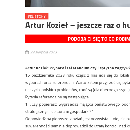
FELIETONY
Artur Kozieł – jeszcze raz o 
PODOBA CI SIĘ TO CO ROBI
29 sierpnia 2023
Artur Kozieł: Wybory i referendum czyli sprytna zagryw
15 października 2023 roku część z nas uda się do lokal
wyborach oraz referendum. Warto zatem przyjrzeć się pyt
naszych, polskich problemów, choć są (dla obecnego rządu
Pytania referendalne są następujące:
1. „Czy popierasz wyprzedaż majątku państwowego podmi
strategicznymi sektorami gospodarki?”
Odpowiedź na pierwsze z pytań jest oczywista – nie, ale n
suwerenności sam nie doprowadził do utraty kontroli nad kra