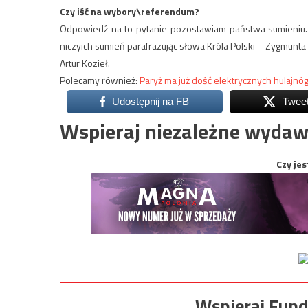
Czy iść na wybory\referendum?
Odpowiedź na to pytanie pozostawiam państwa sumieniu. 
niczyich sumień parafrazując słowa Króla Polski – Zygmunta I
Artur Kozieł.
Polecamy również:
Paryż ma już dość elektrycznych hulajn
Udostępnij na FB
Twee
Wspieraj niezależne wydaw
Czy jes
Wspieraj Fund