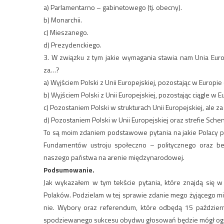
a) Parlamentarno – gabinetowego (tj. obecny).
b) Monarchii.
c) Mieszanego.
d) Prezydenckiego.
3. W związku z tym jakie wymagania stawia nam Unia Europ
za…?
a) Wyjściem Polski z Unii Europejskiej, pozostając w Europie
b) Wyjściem Polski z Unii Europejskiej, pozostając ciągle w E
c) Pozostaniem Polski w strukturach Unii Europejskiej, ale 
d) Pozostaniem Polski w Unii Europejskiej oraz strefie Sche
To są moim zdaniem podstawowe pytania na jakie Polacy 
Fundamentów ustroju społeczno – politycznego oraz be
naszego państwa na arenie międzynarodowej.
Podsumowanie.
Jak wykazałem w tym tekście pytania, które znajdą się w
Polaków. Podzielam w tej sprawie zdanie mego żyjącego mis
nie. Wybory oraz referendum, które odbędą 15 paździer
spodziewanego sukcesu obydwu głosowań będzie mógł ogłosić