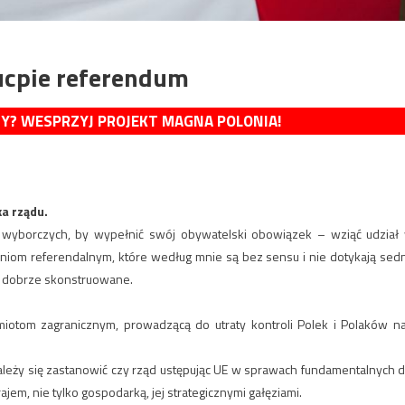
hucpie referendum
MY? WESPRZYJ PROJEKT MAGNA POLONIA!
ka rządu.
i wyborczych, by wypełnić swój obywatelski obowiązek – wziąć udział
aniom referendalnym, które według mnie są bez sensu i nie dotykają sed
) dobrze skonstruowane.
otom zagranicznym, prowadzącą do utraty kontroli Polek i Polaków n
ależy się zastanowić czy rząd ustępując UE w sprawach fundamentalnych d
jem, nie tylko gospodarką, jej strategicznymi gałęziami.