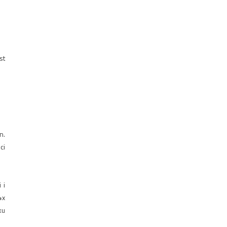
st
n.
ci
 i
4x
ku