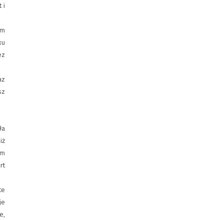
 i
em
ku
ez
az
sz
ła
iż
im
rt
te
je
e,