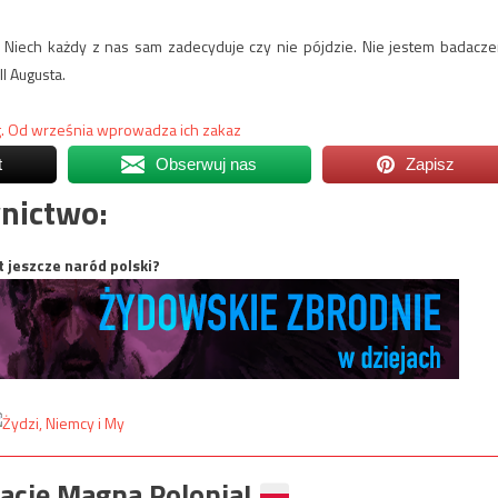
Niech każdy z nas sam zadecyduje czy nie pójdzie. Nie jestem badacz
I Augusta.
óg. Od września wprowadza ich zakaz
t
Obserwuj nas
Zapisz
nictwo:
t jeszcze naród polski?
ację Magna Polonia!