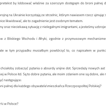
y pretekst by lobbować właśnie za szerszym dostępęm do broni palnej d
rojną na Ukrainie korzystają ze strzelnic, którym nawiasem rzecz ujmując 
nice likwidować, ale to zagadnienie jest osobnym tematem.
y oraz nieciekawą sytuację z nielegalnymi imigrantami, a jesteśmy uzbroje
antów z Bliskiego Wschodu i Afryki, zgodnie z przymusowym mechanizm
, ale w tym przypadku musiałbym powtórzyć to, co napisałem w punkc
hciałoby zobaczyć pytania o absurdy unijne dot. Sprzedaży nowych aut
j w Polsce itd. Są to dobre pytania, ale moim zdaniem one są dobre, ale 
yć następujące:
ni palnej dla każdego obywatela\mieszkańca Rzeczpospolitej Polskiej?
n\i w Polsce?