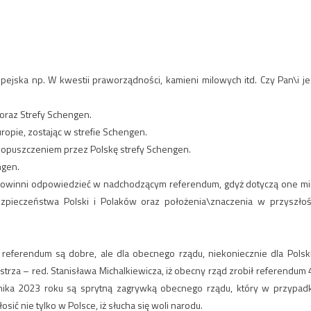
ejska np. W kwestii praworządności, kamieni milowych itd. Czy Pan\i je
 oraz Strefy Schengen.
uropie, zostając w strefie Schengen.
za opuszczeniem przez Polskę strefy Schengen.
ngen.
powinni odpowiedzieć w nadchodzącym referendum, gdyż dotyczą one mi
zpieczeństwa Polski i Polaków oraz położenia\znaczenia w przyszłoś
 referendum są dobre, ale dla obecnego rządu, niekoniecznie dla Polski
trza – red. Stanisława Michalkiewicza, iż obecny rząd zrobił referendum 
nika 2023 roku są sprytną zagrywką obecnego rządu, który w przypad
 nie tylko w Polsce, iż słucha się woli narodu.