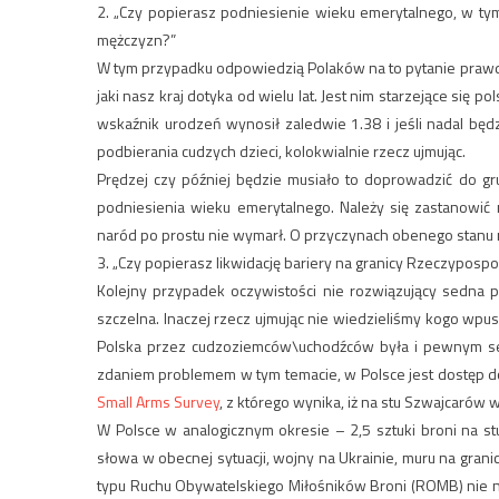
2. „Czy popierasz podniesienie wieku emerytalnego, w ty
mężczyzn?”
W tym przypadku odpowiedzią Polaków na to pytanie prawd
jaki nasz kraj dotyka od wielu lat. Jest nim starzejące się 
wskaźnik urodzeń wynosił zaledwie 1.38 i jeśli nadal będ
podbierania cudzych dzieci, kolokwialnie rzecz ujmując.
Prędzej czy później będzie musiało to doprowadzić do 
podniesienia wieku emerytalnego. Należy się zastanowić 
naród po prostu nie wymarł. O przyczynach obenego stanu 
3. „Czy popierasz likwidację bariery na granicy Rzeczypospoli
Kolejny przypadek oczywistości nie rozwiązujący sedna 
szczelna. Inaczej rzecz ujmując nie wiedzieliśmy kogo wpu
Polska przez cudzoziemców\uchodźców była i pewnym sens
zdaniem problemem w tym temacie, w Polsce jest dostęp do 
Small Arms Survey
, z którego wynika, iż na stu Szwajcarów 
W Polsce w analogicznym okresie – 2,5 sztuki broni na st
słowa w obecnej sytuacji, wojny na Ukrainie, muru na grani
typu Ruchu Obywatelskiego Miłośników Broni (ROMB) nie nac