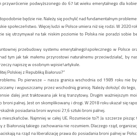
m przywrócenie podwyższonego do 67 lat wieku emerytalnego dla kobiet
opodobnie będzie nie. Należy się pochylić nad fundamentalnym problem
polskie społeczeństwo. Więcej ludzi w Polsce umiera niż się rodzi. W 2020 ro
zie się utrzymywał na tak niskim poziomie to Polska nie poradzi sobie b
gruntownej przebudowy systemu emerytalnego\społecznego w Polsce or
nad tym jak tak małemu przyrostowi naturalnemu przeciwdziałać, by na
rzeczy napiszę w osobnym wpisie\artykule.
tej Polskiej z Republiką Białorusi?”
problemu. Po pierwsze – nasza granica wschodnia od 1989 roku nie by
szczamy i wypuszczamy przez wschodnią granicę. Należy dołożyć do tego, 
ie dalej jest traktowana jak kraj tranzytowy. Drugim ważniejszym mo
broni palnej. Jest on skomplikowany i drogi. W 2018 roku ukazał się rapo
wskaźnik posiadania broni wynosi 27,6 sztuki broni palnej.
u mieszkańców. Najmniej w całej UE. Rozumiecie to?! Ja szczerze pisząc 
cy z Białorusią takiego zachowania nie rozumiem. Dlaczego rząd, organizac
iskają na rząd na liberalizację prawa do posiadania broni palnej w Polsc