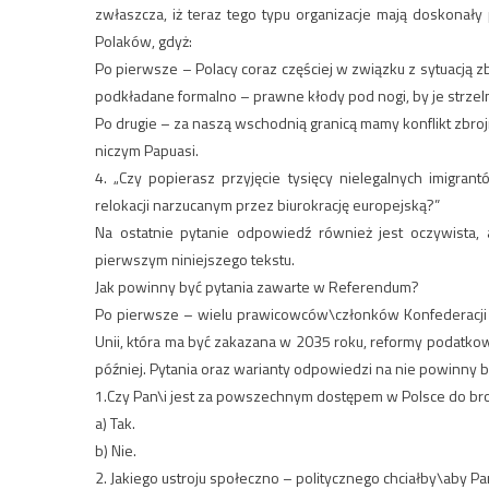
zwłaszcza, iż teraz tego typu organizacje mają doskonał
Polaków, gdyż:
Po pierwsze – Polacy coraz częściej w związku z sytuacją zb
podkładane formalno – prawne kłody pod nogi, by je strzel
Po drugie – za naszą wschodnią granicą mamy konflikt zbrojn
niczym Papuasi.
4. „Czy popierasz przyjęcie tysięcy nielegalnych imigr
relokacji narzucanym przez biurokrację europejską?”
Na ostatnie pytanie odpowiedź również jest oczywista
pierwszym niniejszego tekstu.
Jak powinny być pytania zawarte w Referendum?
Po pierwsze – wielu prawicowców\członków Konfederacji c
Unii, która ma być zakazana w 2035 roku, reformy podatkowe
później. Pytania oraz warianty odpowiedzi na nie powinny b
1.Czy Pan\i jest za powszechnym dostępem w Polsce do bro
a) Tak.
b) Nie.
2. Jakiego ustroju społeczno – politycznego chciałby\aby Pa