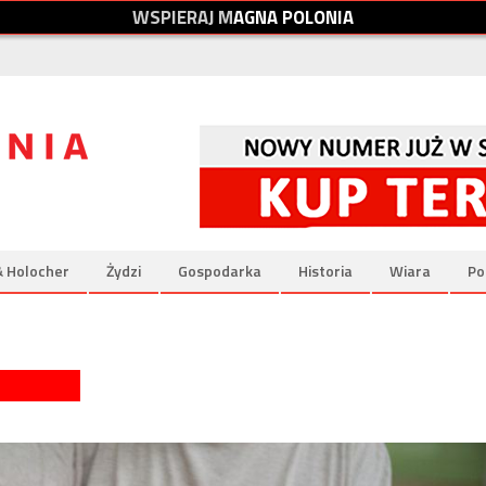
W
S
P
I
E
R
A
J
M
A
G
N
A
P
O
L
O
N
I
A
& Holocher
Żydzi
Gospodarka
Historia
Wiara
Po