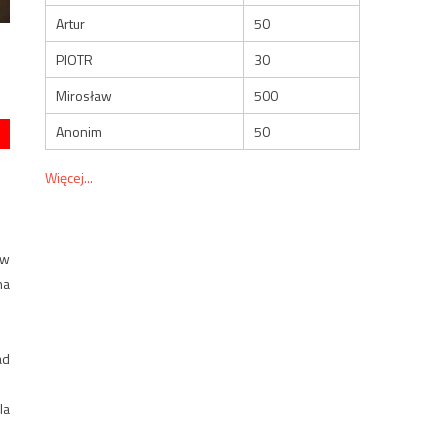
Artur
50
PIOTR
30
Mirosław
500
Anonim
50
Więcej...
 w
na
ad
la