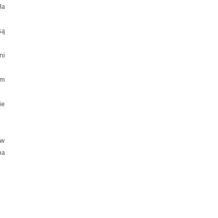
la
są
ni
em
ie
 w
na