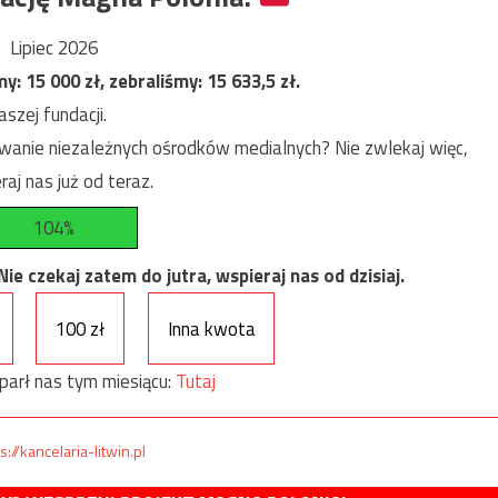
Lipiec 2026
my:
15 000
zł, zebraliśmy:
15 633,5
zł.
szej fundacji.
anie niezależnych ośrodków medialnych? Nie zwlekaj więc,
raj nas już od teraz.
104%
e czekaj zatem do jutra, wspieraj nas od dzisiaj.
100 zł
Inna kwota
parł nas tym miesiącu:
Tutaj
s://kancelaria-litwin.pl