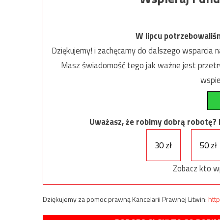
W lipcu potrzebowaliś
Dziękujemy! i zachęcamy do dalszego wsparcia na
Masz świadomość tego jak ważne jest przetrw
wspie
Uważasz, że robimy dobrą robotę? Ni
30 zł
50 zł
Zobacz kto w
Dziękujemy za pomoc prawną Kancelarii Prawnej Litwin:
http