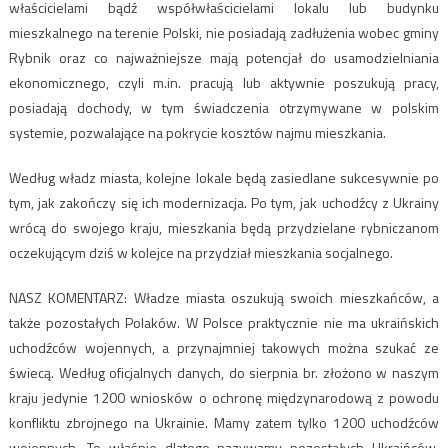
właścicielami bądź współwłaścicielami lokalu lub budynku
mieszkalnego na terenie Polski, nie posiadają zadłużenia wobec gminy
Rybnik oraz co najważniejsze mają potencjał do usamodzielniania
ekonomicznego, czyli m.in. pracują lub aktywnie poszukują pracy,
posiadają dochody, w tym świadczenia otrzymywane w polskim
systemie, pozwalające na pokrycie kosztów najmu mieszkania.
Według władz miasta, kolejne lokale będą zasiedlane sukcesywnie po
tym, jak zakończy się ich modernizacja. Po tym, jak uchodźcy z Ukrainy
wrócą do swojego kraju, mieszkania będą przydzielane rybniczanom
oczekującym dziś w kolejce na przydział mieszkania socjalnego.
NASZ KOMENTARZ: Władze miasta oszukują swoich mieszkańców, a
także pozostałych Polaków. W Polsce praktycznie nie ma ukraińskich
uchodźców wojennych, a przynajmniej takowych można szukać ze
świecą. Według oficjalnych danych, do sierpnia br. złożono w naszym
kraju jedynie 1200 wniosków o ochronę międzynarodową z powodu
konfliktu zbrojnego na Ukrainie. Mamy zatem tylko 1200 uchodźców
wojennych. To właśnie dlatego nazywamy pozostałych Ukraińców,