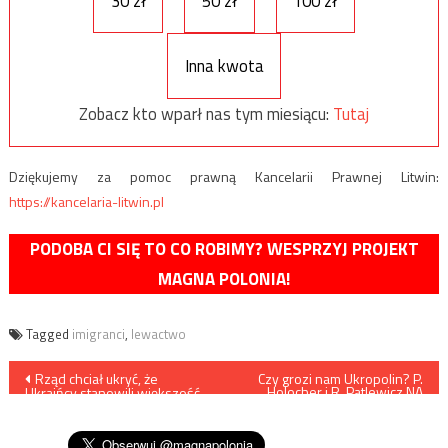
30 zł
50 zł
100 zł
Inna kwota
Zobacz kto wparł nas tym miesiącu:
Tutaj
Dziękujemy za pomoc prawną Kancelarii Prawnej Litwin:
https://kancelaria-litwin.pl
PODOBA CI SIĘ TO CO ROBIMY? WESPRZYJ PROJEKT
MAGNA POLONIA!
Tagged
imigranci
,
lewactwo
Nawigacja
Rząd chciał ukryć, że
Czy grozi nam Ukropolin? P.
Holocher i R. Patlewicz NA
Ukraińcy stanowili większość
ŻYWO
wpisu
rosyjskiej siatki
terrorystycznej w Polsce