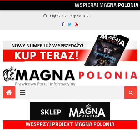
W
S
P
I
E
R
A
J
M
A
G
N
A
P
O
L
O
N
I
A
Piątek, 07 Sierpnia 2026
WESPRZYJ PROJEKT MAGNA POLONIA