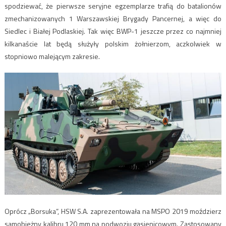
spodziewać, że pierwsze seryjne egzemplarze trafią do batalionów
zmechanizowanych 1 Warszawskiej Brygady Pancernej, a więc do
Siedlec i Białej Podlaskiej. Tak więc BWP-1 jeszcze przez co najmniej
kilkanaście lat będą służyły polskim żołnierzom, aczkolwiek w
stopniowo malejącym zakresie.
Oprócz „Borsuka”, HSW S.A. zaprezentowała na MSPO 2019 moździerz
samobieżny kalibru 120 mm na podwoziu gąsienicowym. Zastosowany