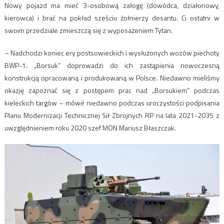
Nowy pojazd ma mieć 3-osobową załogę (dowódca, działonowy,
kierowca) i brać na pokład sześciu żołnierzy desantu. Ci ostatni w
swoim przedziale zmieszczą się z wyposażeniem Tytan.
– Nadchodzi koniec ery postsowieckich i wysłużonych wozów piechoty
BWP-1. „Borsuk” doprowadzi do ich zastąpienia nowoczesną
konstrukcją opracowaną i produkowaną w Polsce. Niedawno mieliśmy
okazję zapoznać się z postępem prac nad „Borsukiem” podczas
kieleckich targów – mówił niedawno podczas uroczystości podpisania
Planu Modernizacji Technicznej Sił Zbrojnych RP na lata 2021-2035 z
uwzględnieniem roku 2020 szef MON Mariusz Błaszczak.