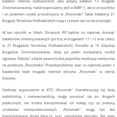
Batalion Ułanów Jazłowieckich, jako jedyny batalion 12 Brygady
Zmechanizowanej, nadal wyposażony jest w BWP-1, ale w przyszłości
i on powinien zostać przezbrojony w „Rosomaki”. Także bataliony 21
Brygady Strzelców Podhalańskich mają z czasem się na nie przesiąść.
W ten sposób w Siłach Zbrojnych RP będzie co najmniej dziesięć
batalionów zmotoryzowanych (po trzy w brygadach 17 i 12 oraz cztery
w 21 Brygadzie Strzelców Podhalańskich). Ponadto w 15 Giżyckiej
Brygadzie Zmechanizowanej służy już jeden kompanijny moduł
ogniowy „Raków”, a także pewna liczba pojazdów ewakuacji medycznej
na podwoziu „Rosomaka”. Prawdopodobnie więc co najmniej jeden z
batalionów tejże brygady również otrzyma „Rosomaki” w wersji
bojowej.
Oddziały wyposażone w KTO „Rosomak” charakteryzują się dużą
mobilnością i manewrowością, mogą poruszać się po drogach
publicznych, nie trzeba transportować ich koleją czy za pomocą
zestawów niskopodwoziowych. „Rosomaki” mogą być też
transportowane drogą lotniczą, m.in. samolotami Hercules. Nie mają