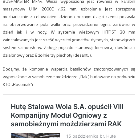
BUSHMASTER Mk44. Wieża wyposażona jest również w karabin
maszynowy UKM 2000C 7,62 mm, uzbrojenie jest sprzężone
mechanicznie z celownikiem dzienno-nocnym dzięki czemu pozwala
na obserwowanie pola walki oraz prowadzenie ognia zarówno w
dzień jak i w nocy. W systemie wieżowym HITFIST 30 mm
zainstalowanych jest sześć wyrzutni granatów dymnych, stanowiących
system samoosłony. Załogę pojazdu stanowią: kierowca, dowódca i
działonowy oraz 8 żołnierzy piechoty (desantu).
Dodajmy, że kompanie wsparcia batalionów zmotoryzowanych są
wyposażone w samobieżne moździerze „Rak”, budowane na podwoziu
KTO „Rosomak”: