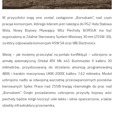
W przyszłości mają one zostać zastąpione „Borsukami”, nad czym
pracuje konsorcjum, którego liderem jest należąca do PGZ Huta Stalowa
Wola. Nowy Bojowy Pływający Wóz Piechoty BORSUK ma być
wyposażony w Zdalnie Sterowany System Wieżowy 30 mm (ZSSW-30),
za który odpowiada konsorcjum HSW SA oraz WB Electronics.
Wieżę – jak możemy przeczytać na portalu konflikty.pl – uzbrojono w
armatę automatyczną Orbital ATK Mk 44S Bushmaster II kalibru 30
milimetrów, przystosowaną do strzelania amunicją programowalną
ABM, i karabin maszynowy UKM-2000C kalibru 7,62 milimetra. Moduł
uzbrojono nadto w zdwojoną wyrzutnię przeciwpancernych pocisków
kierowanych Spike. Prace nad ZSSW trwają równolegle do prac nad
„Borsukiem”. Dzięki posiadanemu uzbrojeniu przyszły bojowy wóz
piechoty będzie mógł niszczyć cele lekko i silnie opancerzone, a także
obiekty infrastruktury przeciwnika.