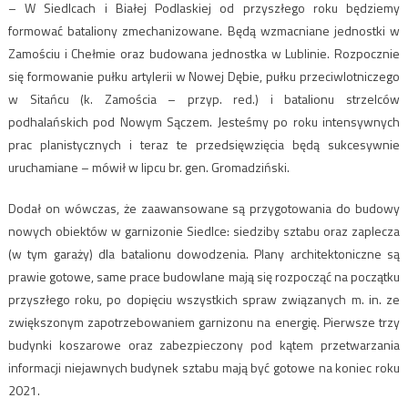
– W Siedlcach i Białej Podlaskiej od przyszłego roku będziemy
formować bataliony zmechanizowane. Będą wzmacniane jednostki w
Zamościu i Chełmie oraz budowana jednostka w Lublinie. Rozpocznie
się formowanie pułku artylerii w Nowej Dębie, pułku przeciwlotniczego
w Sitańcu (k. Zamościa – przyp. red.) i batalionu strzelców
podhalańskich pod Nowym Sączem. Jesteśmy po roku intensywnych
prac planistycznych i teraz te przedsięwzięcia będą sukcesywnie
uruchamiane – mówił w lipcu br. gen. Gromadziński.
Dodał on wówczas, że zaawansowane są przygotowania do budowy
nowych obiektów w garnizonie Siedlce: siedziby sztabu oraz zaplecza
(w tym garaży) dla batalionu dowodzenia. Plany architektoniczne są
prawie gotowe, same prace budowlane mają się rozpocząć na początku
przyszłego roku, po dopięciu wszystkich spraw związanych m. in. ze
zwiększonym zapotrzebowaniem garnizonu na energię. Pierwsze trzy
budynki koszarowe oraz zabezpieczony pod kątem przetwarzania
informacji niejawnych budynek sztabu mają być gotowe na koniec roku
2021.