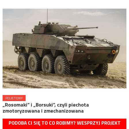
FELIETONY
„Rosomaki” i „Borsuki”, czyli piechota
zmotoryzowana i zmechanizowana
PODOBA CI SIĘ TO CO ROBIMY? WESPRZYJ PROJEKT