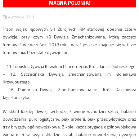
MAGNA POLONIA!
4 grudnia 2019
Trzon wojsk lądowych Sił Zbrojnych RP stanowią obecnie cztery
dywizje, przy czym 18 Dywizja Zmechanizowana, którą zaczęto
formować we wrześniu 2018 roku, wciąż jeszcze znajduje się w fazie
formowania. Pozostałe dywizje to:
– 11. Lubuska Dywizja Kawalerii Pancernej im. Króla Jana III Sobieskiego
– 12. Szczecińska Dywizja Zmechanizowana im. Bolesława
Krzywoustego
– 16. Pomorska Dywizja Zmechanizowana im. Króla Kazimierza
Jagiellończyka
W skład każdej dywizji wchodzą / winny wchodzić: sztab, batalion
dowodzenia, pułk logistyczny, pułk artylerii, pułk przeciwlotniczy oraz
trzy brygady ogólnowojskowe. Z kolei każda brygada ogólnowojskowa
winna mieć w swym składzie: sztab, batalion dowodzenia, dywizjon