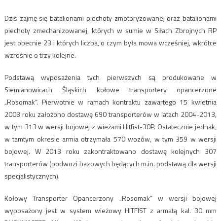
Dziś zajmę się batalionami piechoty zmotoryzowanej oraz batalionami
piechoty zmechanizowanej, których w sumie w Siłach Zbrojnych RP
jest obecnie 23 i których liczba, o czym była mowa wcześniej, wkrótce
wzrośnie o trzy kolejne.
Podstawą wyposażenia tych pierwszych są produkowane w
Siemianowicach Śląskich kołowe transportery opancerzone
„Rosomak”. Pierwotnie w ramach kontraktu zawartego 15 kwietnia
2003 roku założono dostawę 690 transporterów w latach 2004-2013,
w tym 313 w wersji bojowej z wieżami Hitfist-30P. Ostatecznie jednak,
w tamtym okresie armia otrzymała 570 wozów, w tym 359 w wersji
bojowej. W 2013 roku zakontraktowano dostawę kolejnych 307
transporterów (podwozi bazowych będących m.in. podstawą dla wersji
specjalistycznych).
Kołowy Transporter Opancerzony „Rosomak” w wersji bojowej
wyposażony jest w system wieżowy HITFIST z armatą kal. 30 mm