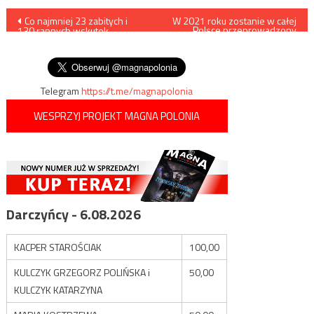
Nawigacja
Co najmniej 23 zabitych i
W 2021 roku zostanie w całej
Polsce przeprowadzony
130 rannych wskutek
Narodowy Spis Powszechny
wpisu
wybuchu cysterny z gazem w
Chartumie
Telegram
https://t.me/magnapolonia
WESPRZYJ PROJEKT MAGNA POLONIA
Darczyńcy - 6.08.2026
KACPER STAROŚCIAK
100,00
KULCZYK GRZEGORZ POLIŃSKA i
50,00
KULCZYK KATARZYNA