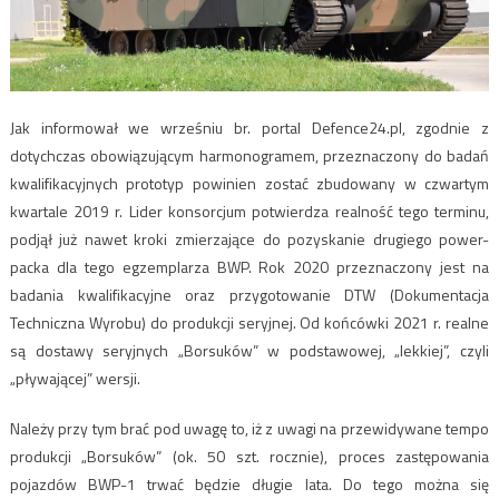
Jak informował we wrześniu br. portal Defence24.pl, zgodnie z
dotychczas obowiązującym harmonogramem, przeznaczony do badań
kwalifikacyjnych prototyp powinien zostać zbudowany w czwartym
kwartale 2019 r. Lider konsorcjum potwierdza realność tego terminu,
podjął już nawet kroki zmierzające do pozyskanie drugiego power-
packa dla tego egzemplarza BWP. Rok 2020 przeznaczony jest na
badania kwalifikacyjne oraz przygotowanie DTW (Dokumentacja
Techniczna Wyrobu) do produkcji seryjnej. Od końcówki 2021 r. realne
są dostawy seryjnych „Borsuków” w podstawowej, „lekkiej”, czyli
„pływającej” wersji.
Należy przy tym brać pod uwagę to, iż z uwagi na przewidywane tempo
produkcji „Borsuków” (ok. 50 szt. rocznie), proces zastępowania
pojazdów BWP-1 trwać będzie długie lata. Do tego można się