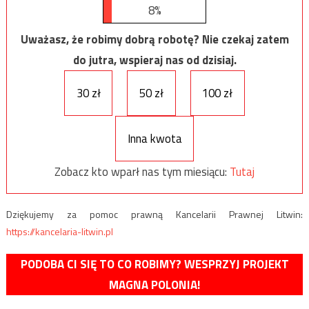
8%
Uważasz, że robimy dobrą robotę? Nie czekaj zatem
do jutra, wspieraj nas od dzisiaj.
30 zł
50 zł
100 zł
Inna kwota
Zobacz kto wparł nas tym miesiącu:
Tutaj
Dziękujemy za pomoc prawną Kancelarii Prawnej Litwin:
https://kancelaria-litwin.pl
PODOBA CI SIĘ TO CO ROBIMY? WESPRZYJ PROJEKT
MAGNA POLONIA!