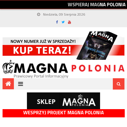
W
S
P
I
E
R
A
J
M
A
G
N
A
P
O
L
O
N
I
A
Niedziela, 09 Sierpnia 2026
WESPRZYJ PROJEKT MAGNA POLONIA