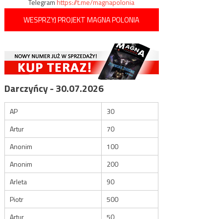
Telegram
https://t.me/magnapolonia
WESPRZYJ PROJEKT MAGNA POLONIA
Darczyńcy - 30.07.2026
AP
30
Artur
70
Anonim
100
Anonim
200
Arleta
90
Piotr
500
Artur
50