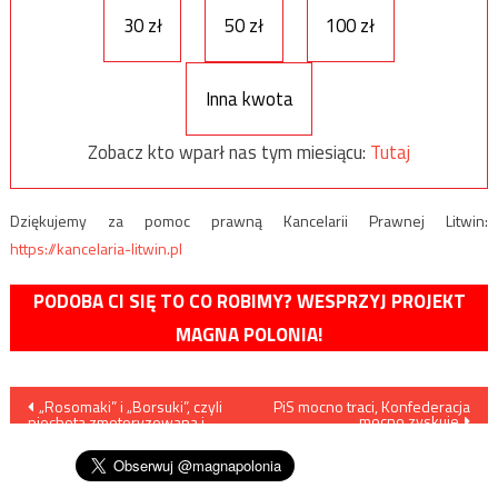
30 zł
50 zł
100 zł
Inna kwota
Zobacz kto wparł nas tym miesiącu:
Tutaj
Dziękujemy za pomoc prawną Kancelarii Prawnej Litwin:
https://kancelaria-litwin.pl
PODOBA CI SIĘ TO CO ROBIMY? WESPRZYJ PROJEKT
MAGNA POLONIA!
Nawigacja
„Rosomaki” i „Borsuki”, czyli
PiS mocno traci, Konfederacja
mocno zyskuje
piechota zmotoryzowana i
wpisu
zmechanizowana