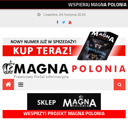
W
S
P
I
E
R
A
J
M
A
G
N
A
P
O
L
O
N
I
A
Czwartek, 06 Sierpnia 2026
WESPRZYJ PROJEKT MAGNA POLONIA