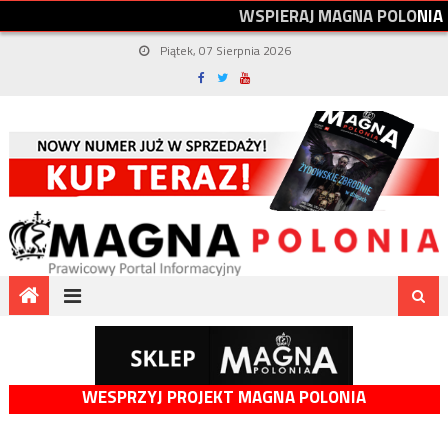
W
S
P
I
E
R
A
J
M
A
G
N
A
P
O
L
O
N
I
A
Piątek, 07 Sierpnia 2026
WESPRZYJ PROJEKT MAGNA POLONIA