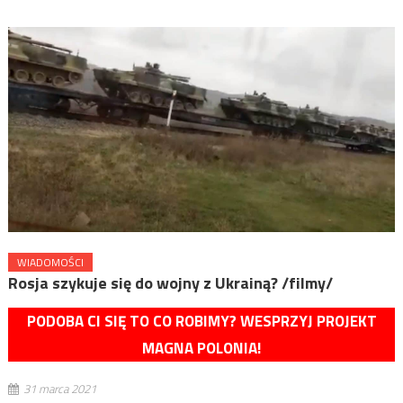
WIADOMOŚCI
Rosja szykuje się do wojny z Ukrainą? /filmy/
PODOBA CI SIĘ TO CO ROBIMY? WESPRZYJ PROJEKT
MAGNA POLONIA!
31 marca 2021