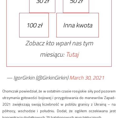
30 zł
50 zł
100 zł
Inna kwota
Zobacz kto wparł nas tym
miesiącu:
Tutaj
— IgorGirkin (@GirkinGirkin)
March 30, 2021
Chomczak powiedział, że w ostatnim czasie rosyjskie siły pod pozorem
utrzymania gotowości bojowej i przygotowania do manewrów Zapad-
2021 zwiększają swoją liczebność w pobliżu granicy z Ukrainą – na
północy, wschodzie i południu. Dodał, że ogółem oczekiwana jest
koncentracja dodatkowych 25 batalionowych grup taktycznych.