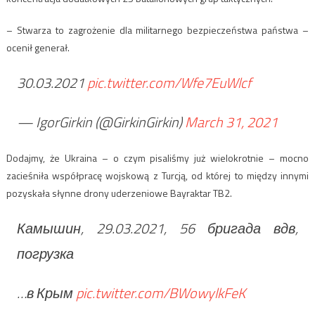
– Stwarza to zagrożenie dla militarnego bezpieczeństwa państwa –
ocenił generał.
30.03.2021
pic.twitter.com/Wfe7EuWlcf
— IgorGirkin (@GirkinGirkin)
March 31, 2021
Dodajmy, że Ukraina – o czym pisaliśmy już wielokrotnie – mocno
zacieśniła współpracę wojskową z Turcją, od której to między innymi
pozyskała słynne drony uderzeniowe Bayraktar TB2.
Камышин, 29.03.2021, 56 бригада вдв,
погрузка
…в Крым
pic.twitter.com/BWowylkFeK