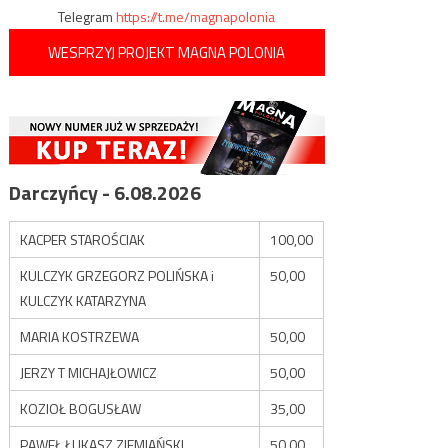
Telegram
https://t.me/magnapolonia
WESPRZYJ PROJEKT MAGNA POLONIA
Darczyńcy - 6.08.2026
KACPER STAROŚCIAK
100,00
KULCZYK GRZEGORZ POLIŃSKA i
50,00
KULCZYK KATARZYNA
MARIA KOSTRZEWA
50,00
JERZY T MICHAJŁOWICZ
50,00
KOZIOŁ BOGUSŁAW
35,00
PAWEŁ ŁUKASZ ZIEMIAŃSKI
50,00