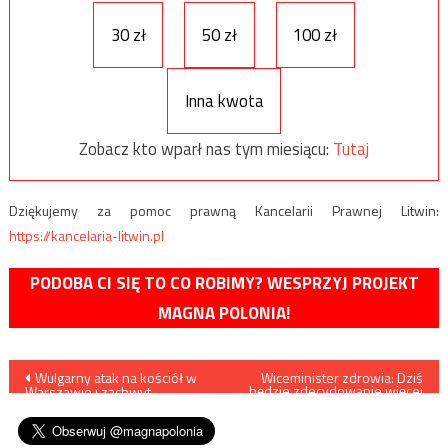
30 zł
50 zł
100 zł
Inna kwota
Zobacz kto wparł nas tym miesiącu:
Tutaj
Dziękujemy za pomoc prawną Kancelarii Prawnej Litwin:
https://kancelaria-litwin.pl
PODOBA CI SIĘ TO CO ROBIMY? WESPRZYJ PROJEKT
MAGNA POLONIA!
Nawigacja
Wulgarny atak na kościół w
Wiceminister zdrowia: Dziś
będzie zdecydowanie więcej
Warszawie i zachwyt
przypadków zakażeń
wpisu
środowisk proaborcyjnych
koronawirusem niż w
ostatnich dniach