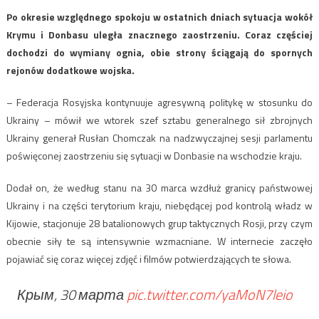
Po okresie względnego spokoju w ostatnich dniach sytuacja wokół
Krymu i Donbasu uległa znacznego zaostrzeniu. Coraz częściej
dochodzi do wymiany ognia, obie strony ściągają do spornych
rejonów dodatkowe wojska.
– Federacja Rosyjska kontynuuje agresywną politykę w stosunku do
Ukrainy – mówił we wtorek szef sztabu generalnego sił zbrojnych
Ukrainy generał Rusłan Chomczak na nadzwyczajnej sesji parlamentu
poświęconej zaostrzeniu się sytuacji w Donbasie na wschodzie kraju.
Dodał on, że według stanu na 30 marca wzdłuż granicy państwowej
Ukrainy i na części terytorium kraju, niebędącej pod kontrolą władz w
Kijowie, stacjonuje 28 batalionowych grup taktycznych Rosji, przy czym
obecnie siły te są intensywnie wzmacniane. W internecie zaczęło
pojawiać się coraz więcej zdjęć i filmów potwierdzających te słowa.
Крым, 30 марта
pic.twitter.com/yaMoN7leio