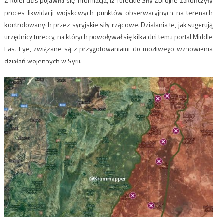
Z kolei dziś pojawiła się informacja, iż Tureckie Siły Zbrojne zakończyły
proces likwidacji wojskowych punktów obserwacyjnych na terenach
kontrolowanych przez syryjskie siły rządowe. Działania te, jak sugerują
urzędnicy tureccy, na których powoływał się kilka dni temu portal Middle
East Eye, związane są z przygotowaniami do możliwego wznowienia
działań wojennych w Syrii.