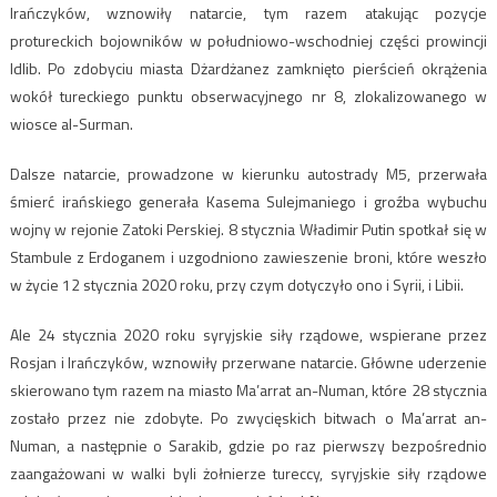
Irańczyków, wznowiły natarcie, tym razem atakując pozycje
protureckich bojowników w południowo-wschodniej części prowincji
Idlib. Po zdobyciu miasta Dżardżanez zamknięto pierścień okrążenia
wokół tureckiego punktu obserwacyjnego nr 8, zlokalizowanego w
wiosce al-Surman.
Dalsze natarcie, prowadzone w kierunku autostrady M5, przerwała
śmierć irańskiego generała Kasema Sulejmaniego i groźba wybuchu
wojny w rejonie Zatoki Perskiej. 8 stycznia Władimir Putin spotkał się w
Stambule z Erdoganem i uzgodniono zawieszenie broni, które weszło
w życie 12 stycznia 2020 roku, przy czym dotyczyło ono i Syrii, i Libii.
Ale 24 stycznia 2020 roku syryjskie siły rządowe, wspierane przez
Rosjan i Irańczyków, wznowiły przerwane natarcie. Główne uderzenie
skierowano tym razem na miasto Ma’arrat an-Numan, które 28 stycznia
zostało przez nie zdobyte. Po zwycięskich bitwach o Ma’arrat an-
Numan, a następnie o Sarakib, gdzie po raz pierwszy bezpośrednio
zaangażowani w walki byli żołnierze tureccy, syryjskie siły rządowe