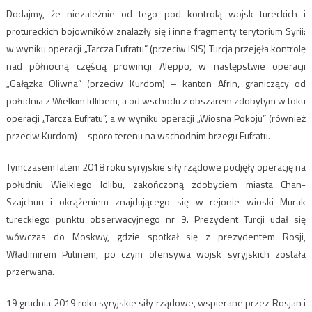
Dodajmy, że niezależnie od tego pod kontrolą wojsk tureckich i
protureckich bojowników znalazły się i inne fragmenty terytorium Syrii:
w wyniku operacji „Tarcza Eufratu” (przeciw ISIS) Turcja przejęła kontrolę
nad północną częścią prowincji Aleppo, w następstwie operacji
„Gałązka Oliwna” (przeciw Kurdom) – kanton Afrin, graniczący od
południa z Wielkim Idlibem, a od wschodu z obszarem zdobytym w toku
operacji „Tarcza Eufratu”, a w wyniku operacji „Wiosna Pokoju” (również
przeciw Kurdom) – sporo terenu na wschodnim brzegu Eufratu.
Tymczasem latem 2018 roku syryjskie siły rządowe podjęły operację na
południu Wielkiego Idlibu, zakończoną zdobyciem miasta Chan-
Szajchun i okrążeniem znajdującego się w rejonie wioski Murak
tureckiego punktu obserwacyjnego nr 9. Prezydent Turcji udał się
wówczas do Moskwy, gdzie spotkał się z prezydentem Rosji,
Władimirem Putinem, po czym ofensywa wojsk syryjskich została
przerwana.
19 grudnia 2019 roku syryjskie siły rządowe, wspierane przez Rosjan i