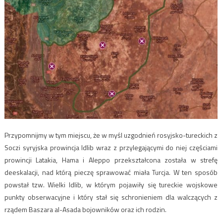
Przypomnijmy w tym miejscu, że w myśl uzgodnień rosyjsko-tureckich z
Soczi syryjska prowincja Idlib wraz z przylegającymi do niej częściami
prowincji Latakia, Hama i Aleppo przekształcona została w strefę
deeskalacji, nad którą pieczę sprawować miała Turcja. W ten sposób
powstał tzw. Wielki Idlib, w którym pojawiły się tureckie wojskowe
punkty obserwacyjne i który stał się schronieniem dla walczących z
rządem Baszara al-Asada bojowników oraz ich rodzin.