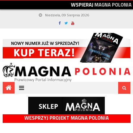
W
S
P
I
E
R
A
J
M
A
G
N
A
P
O
L
O
N
I
A
Niedziela, 09 Sierpnia 2026
WESPRZYJ PROJEKT MAGNA POLONIA