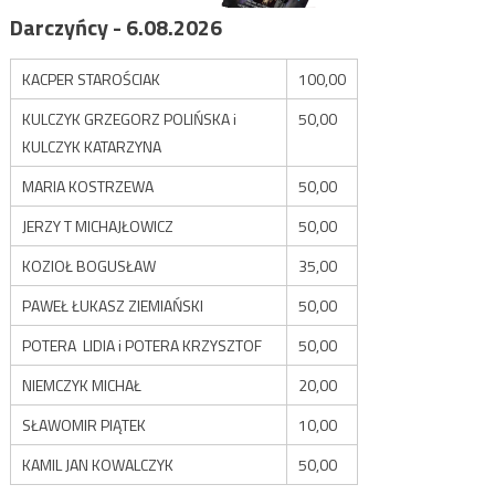
Darczyńcy - 6.08.2026
KACPER STAROŚCIAK
100,00
KULCZYK GRZEGORZ POLIŃSKA i
50,00
KULCZYK KATARZYNA
MARIA KOSTRZEWA
50,00
JERZY T MICHAJŁOWICZ
50,00
KOZIOŁ BOGUSŁAW
35,00
PAWEŁ ŁUKASZ ZIEMIAŃSKI
50,00
POTERA LIDIA i POTERA KRZYSZTOF
50,00
NIEMCZYK MICHAŁ
20,00
SŁAWOMIR PIĄTEK
10,00
KAMIL JAN KOWALCZYK
50,00