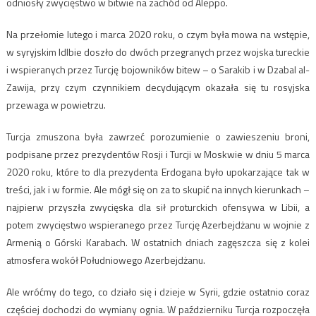
odniosły zwycięstwo w bitwie na zachód od Aleppo.
Na przełomie lutego i marca 2020 roku, o czym była mowa na wstępie,
w syryjskim Idlbie doszło do dwóch przegranych przez wojska tureckie
i wspieranych przez Turcję bojowników bitew – o Sarakib i w Dzabal al-
Zawija, przy czym czynnikiem decydującym okazała się tu rosyjska
przewaga w powietrzu.
Turcja zmuszona była zawrzeć porozumienie o zawieszeniu broni,
podpisane przez prezydentów Rosji i Turcji w Moskwie w dniu 5 marca
2020 roku, które to dla prezydenta Erdogana było upokarzające tak w
treści, jak i w formie. Ale mógł się on za to skupić na innych kierunkach –
najpierw przyszła zwycięska dla sił proturckich ofensywa w Libii, a
potem zwycięstwo wspieranego przez Turcję Azerbejdżanu w wojnie z
Armenią o Górski Karabach. W ostatnich dniach zagęszcza się z kolei
atmosfera wokół Południowego Azerbejdżanu.
Ale wróćmy do tego, co działo się i dzieje w Syrii, gdzie ostatnio coraz
częściej dochodzi do wymiany ognia. W październiku Turcja rozpoczęła