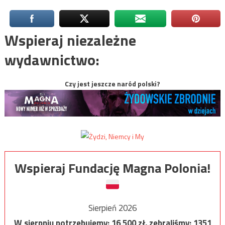
Wspieraj niezależne
wydawnictwo:
Czy jest jeszcze naród polski?
Wspieraj Fundację Magna Polonia!
Sierpień 2026
W sierpniu potrzebujemy:
16 500
zł, zebraliśmy:
1351