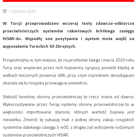
17 grudnia 2020
W Turcji przeprowadzono wczoraj testy zdawczo-odbiorcze
przeciwlotniczych systemów rakietowych krótkiego zasięgu
HISAR-A+. Wypadły one pozytywnie i system może wejść na
wyposażenie Tureckich Sił Zbrojnych.
Przypomnijmy w tym miejscu, że na przełomie lutego i marca 2020 roku
Turcy oraz wspierani przez nich bojownicy syryjscy ponieśli klęskę w
walkach toczonych prowincji Idlib, przy czym czynnikiem decydującym
okazała się tu rosyjska przewaga w powietrzu.
Słabość tureckiej obrony przeciwlotniczej to rzecz znana od dawna.
Wykorzystywane przez Turcję systemy obrony przeciwlotniczej to w
większości importowane starocie, których wartość bojowa jest
niewielka. Zmienić tę sytuację miał z jednej strony zakup rosyjskich
systemów dalekiego zasięgu S-400, z drugiej zaś wdrożenie rodzimych
systemów przeciwlotniczych HISAR.