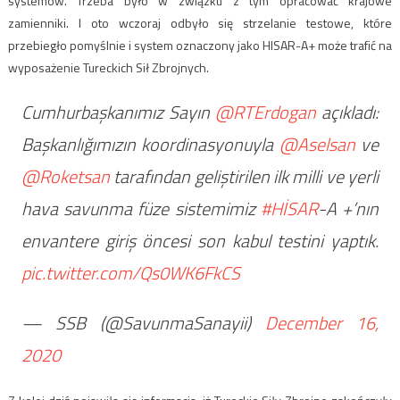
systemów. Trzeba było w związku z tym opracować krajowe
zamienniki. I oto wczoraj odbyło się strzelanie testowe, które
przebiegło pomyślnie i system oznaczony jako HISAR-A+ może trafić na
wyposażenie Tureckich Sił Zbrojnych.
Cumhurbaşkanımız Sayın
@RTErdogan
açıkladı:
Başkanlığımızın koordinasyonuyla
@Aselsan
ve
@Roketsan
tarafından geliştirilen ilk milli ve yerli
hava savunma füze sistemimiz
#HİSAR
-A +’nın
envantere giriş öncesi son kabul testini yaptık.
pic.twitter.com/Qs0WK6FkCS
— SSB (@SavunmaSanayii)
December 16,
2020