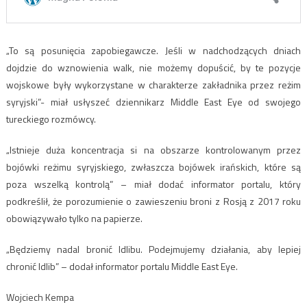
„To są posunięcia zapobiegawcze. Jeśli w nadchodzących dniach
dojdzie do wznowienia walk, nie możemy dopuścić, by te pozycje
wojskowe były wykorzystane w charakterze zakładnika przez reżim
syryjski”- miał usłyszeć dziennikarz Middle East Eye od swojego
tureckiego rozmówcy.
„Istnieje duża koncentracja si na obszarze kontrolowanym przez
bojówki reżimu syryjskiego, zwłaszcza bojówek irańskich, które są
poza wszelką kontrolą” – miał dodać informator portalu, który
podkreślił, że porozumienie o zawieszeniu broni z Rosją z 2017 roku
obowiązywało tylko na papierze.
„Będziemy nadal bronić Idlibu. Podejmujemy działania, aby lepiej
chronić Idlib” – dodał informator portalu Middle East Eye.
Wojciech Kempa