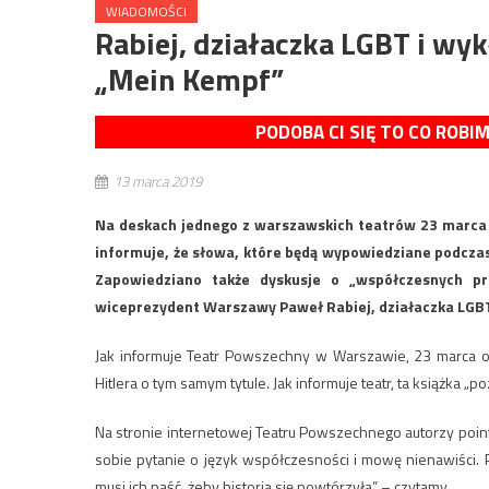
WIADOMOŚCI
Rabiej, działaczka LGBT i w
„Mein Kempf”
PODOBA CI SIĘ TO CO ROBI
13 marca 2019
Na deskach jednego z warszawskich teatrów 23 marca 
informuje, że słowa, które będą wypowiedziane podczas 
Zapowiedziano także dyskusje o „współczesnych prz
wiceprezydent Warszawy Paweł Rabiej, działaczka LGBT 
Jak informuje Teatr Powszechny w Warszawie, 23 marca od
Hitlera o tym samym tytule. Jak informuje teatr, ta książka 
Na stronie internetowej Teatru Powszechnego autorzy poinfor
sobie pytanie o język współczesności i mowę nienawiści. P
musi ich paść, żeby historia się powtórzyła” – czytamy.