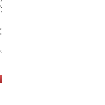
cę
dy
je
u.
f,
ej