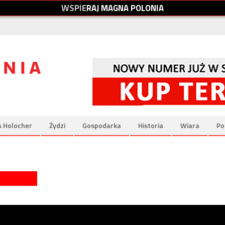
W
S
P
I
E
R
A
J
M
A
G
N
A
P
O
L
O
N
I
A
& Holocher
Żydzi
Gospodarka
Historia
Wiara
Po