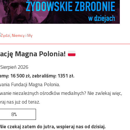
ację Magna Polonia!
Sierpień 2026
jemy:
16 500
zł, zebraliśmy:
1351
zł.
ania Fundacji Magna Polonia.
anie niezależnych ośrodków medialnych? Nie zwlekaj więc,
raj nas już od teraz.
8%
e czekaj zatem do jutra, wspieraj nas od dzisiaj.