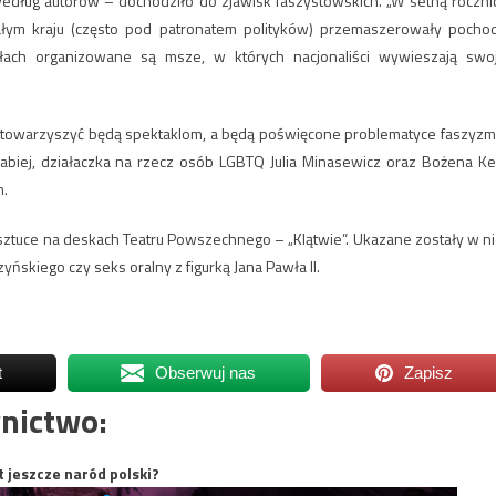
według autorów – dochodziło do zjawisk faszystowskich. „W setną roczni
całym kraju (często pod patronatem polityków) przemaszerowały pocho
iołach organizowane są msze, w których nacjonaliści wywieszają swo
e towarzyszyć będą spektaklom, a będą poświęcone problematyce faszyzm
abiej, działaczka na rzecz osób LGBTQ Julia Minasewicz oraz Bożena Kef
m.
sztuce na deskach Teatru Powszechnego – „Klątwie”. Ukazane zostały w ni
yńskiego czy seks oralny z figurką Jana Pawła II.
t
Obserwuj nas
Zapisz
nictwo:
t jeszcze naród polski?