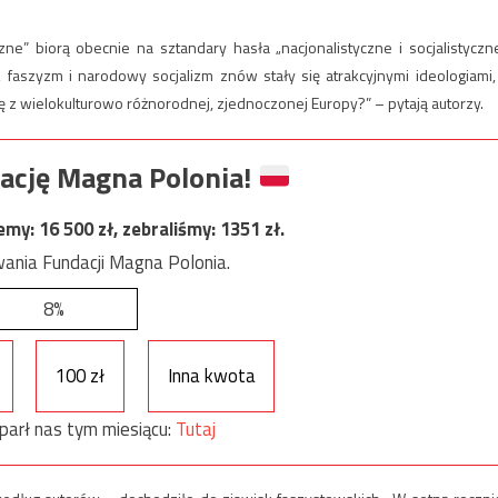
ne” biorą obecnie na sztandary hasła „nacjonalistyczne i socjalistyczne
faszyzm i narodowy socjalizm znów stały się atrakcyjnymi ideologiami,
mę z wielokulturowo różnorodnej, zjednoczonej Europy?” – pytają autorzy.
ację Magna Polonia!
jemy:
16 500
zł, zebraliśmy:
1351
zł.
ania Fundacji Magna Polonia.
8%
100 zł
Inna kwota
parł nas tym miesiącu:
Tutaj