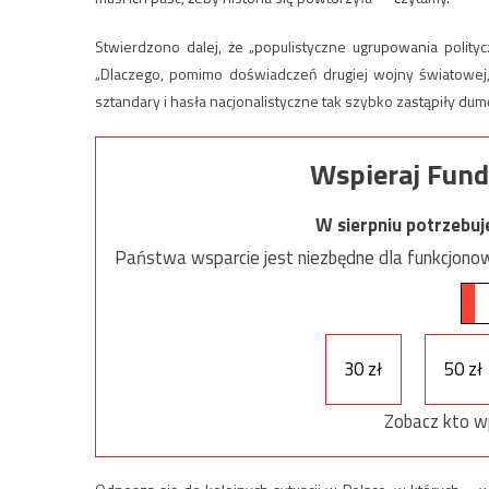
Stwierdzono dalej, że „populistyczne ugrupowania politycz
„Dlaczego, pomimo doświadczeń drugiej wojny światowej, 
sztandary i hasła nacjonalistyczne tak szybko zastąpiły du
Wspieraj Fund
W sierpniu potrzebu
Państwa wsparcie jest niezbędne dla funkcjonow
30 zł
50 zł
Zobacz kto w