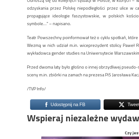
Odnoszą się do kolejnych sytuacji w Polsce, w których – 
odzyskania przez Polskę niepodległości przez ulice w 
propagujące ideologie faszystowskie, w polskich kośc
symbole…” – napisano.
Teatr Powszechny poinformował też o cyklu spotkań, któr
Wezmą w nich udział m.in. wiceprezydent stolicy Paweł R
wykładowca gender studies na Uniwersytecie Warszawski
Przed dwoma laty było głośno o innej obrzydliwej pseudo-
sceny m.in. zbiórki na zamach na prezesa PiS Jarosława Kacz
/TVP Info/
Udostępnij na FB
Twee
Wspieraj niezależne wydaw
Czy jes