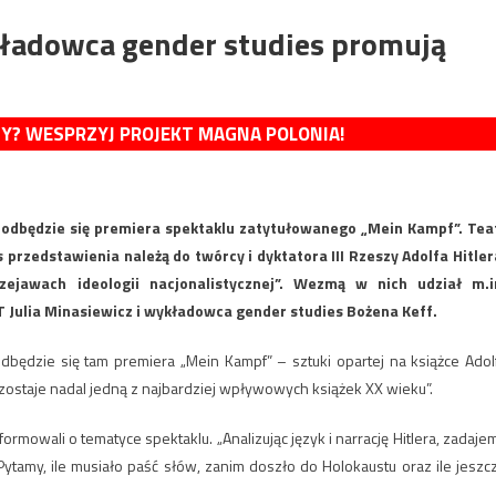
ykładowca gender studies promują
MY? WESPRZYJ PROJEKT MAGNA POLONIA!
odbędzie się premiera spektaklu zatytułowanego „Mein Kampf”. Tea
przedstawienia należą do twórcy i dyktatora III Rzeszy Adolfa Hitler
ejawach ideologii nacjonalistycznej”. Wezmą w nich udział m.i
Julia Minasiewicz i wykładowca gender studies Bożena Keff.
będzie się tam premiera „Mein Kampf” – sztuki opartej na książce Adol
„pozostaje nadal jedną z najbardziej wpływowych książek XX wieku”.
mowali o tematyce spektaklu. „Analizując język i narrację Hitlera, zadaje
ytamy, ile musiało paść słów, zanim doszło do Holokaustu oraz ile jeszc