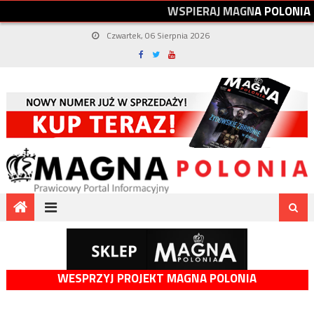
W
S
P
I
E
R
A
J
M
A
G
N
A
P
O
L
O
N
I
A
Czwartek, 06 Sierpnia 2026
WESPRZYJ PROJEKT MAGNA POLONIA