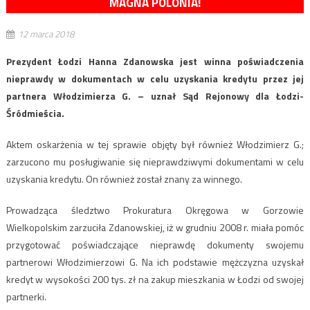
MAGNA POLONIA!
12 marca 2018
Prezydent Łodzi Hanna Zdanowska jest winna poświadczenia
nieprawdy w dokumentach w celu uzyskania kredytu przez jej
partnera Włodzimierza G. – uznał Sąd Rejonowy dla Łodzi-
Śródmieścia.
Aktem oskarżenia w tej sprawie objęty był również Włodzimierz G.;
zarzucono mu posługiwanie się nieprawdziwymi dokumentami w celu
uzyskania kredytu. On również został znany za winnego.
Prowadząca śledztwo Prokuratura Okręgowa w Gorzowie
Wielkopolskim zarzuciła Zdanowskiej, iż w grudniu 2008 r. miała pomóc
przygotować poświadczające nieprawdę dokumenty swojemu
partnerowi Włodzimierzowi G. Na ich podstawie mężczyzna uzyskał
kredyt w wysokości 200 tys. zł na zakup mieszkania w Łodzi od swojej
partnerki.