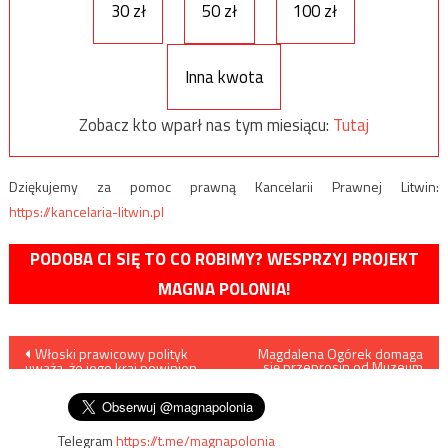
30 zł
50 zł
100 zł
Inna kwota
Zobacz kto wparł nas tym miesiącu:
Tutaj
Dziękujemy za pomoc prawną Kancelarii Prawnej Litwin:
https://kancelaria-litwin.pl
PODOBA CI SIĘ TO CO ROBIMY? WESPRZYJ PROJEKT
MAGNA POLONIA!
Nawigacja
Włoski prawicowy polityk
Magdalena Ogórek domaga
się przeprosin od Muzeum
uważa, że jego kraj powinien
POLIN
wpisu
brać przykład z Polski
Telegram
https://t.me/magnapolonia