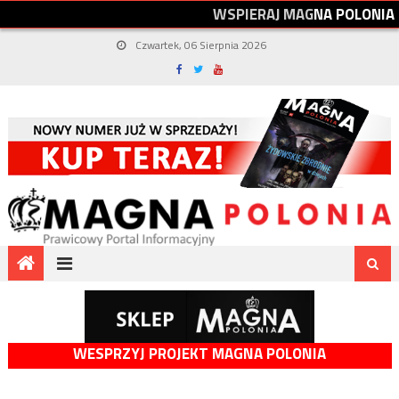
W
S
P
I
E
R
A
J
M
A
G
N
A
P
O
L
O
N
I
A
Czwartek, 06 Sierpnia 2026
WESPRZYJ PROJEKT MAGNA POLONIA