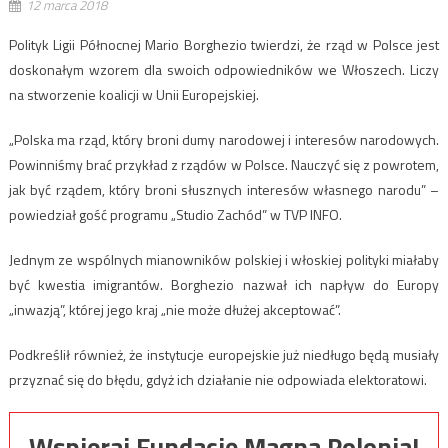
12 marca 2018
Polityk Ligii Północnej Mario Borghezio twierdzi, że rząd w Polsce jest
doskonałym wzorem dla swoich odpowiedników we Włoszech. Liczy
na stworzenie koalicji w Unii Europejskiej.
„Polska ma rząd, który broni dumy narodowej i interesów narodowych.
Powinniśmy brać przykład z rządów w Polsce. Nauczyć się z powrotem,
jak być rządem, który broni słusznych interesów własnego narodu” –
powiedział gość programu „Studio Zachód” w TVP INFO.
Jednym ze wspólnych mianowników polskiej i włoskiej polityki miałaby
być kwestia imigrantów. Borghezio nazwał ich napływ do Europy
„inwazją”, której jego kraj „nie może dłużej akceptować”.
Podkreślił również, że instytucje europejskie już niedługo będą musiały
przyznać się do błędu, gdyż ich działanie nie odpowiada elektoratowi.
Wspieraj Fundację Magna Polonia!