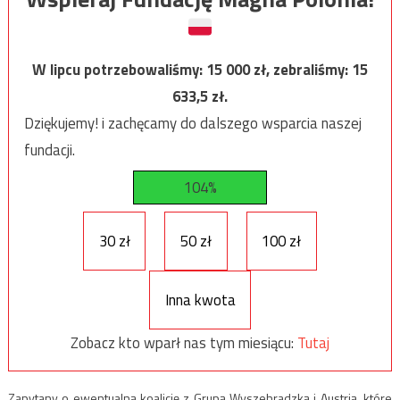
W lipcu potrzebowaliśmy:
15 000
zł, zebraliśmy:
15
633,5
zł.
Dziękujemy! i zachęcamy do dalszego wsparcia naszej
fundacji.
104%
30 zł
50 zł
100 zł
Inna kwota
Zobacz kto wparł nas tym miesiącu:
Tutaj
Zapytany o ewentualną koalicję z Grupą Wyszehradzką i Austrią, które