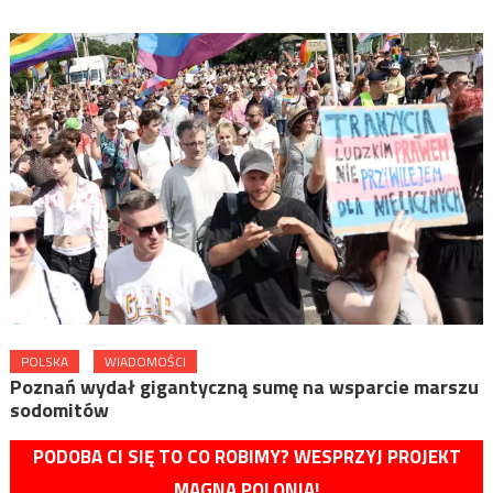
POLSKA
WIADOMOŚCI
Poznań wydał gigantyczną sumę na wsparcie marszu
sodomitów
PODOBA CI SIĘ TO CO ROBIMY? WESPRZYJ PROJEKT
MAGNA POLONIA!