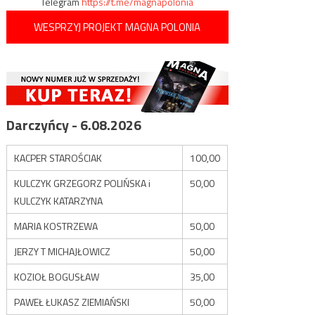
Telegram
https://t.me/magnapolonia
WESPRZYJ PROJEKT MAGNA POLONIA
Darczyńcy - 6.08.2026
KACPER STAROŚCIAK
100,00
KULCZYK GRZEGORZ POLIŃSKA i
50,00
KULCZYK KATARZYNA
MARIA KOSTRZEWA
50,00
JERZY T MICHAJŁOWICZ
50,00
KOZIOŁ BOGUSŁAW
35,00
PAWEŁ ŁUKASZ ZIEMIAŃSKI
50,00