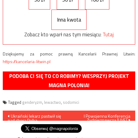
Inna kwota
Zobacz kto wparł nas tym miesiącu:
Tutaj
Dziękujemy za pomoc prawną Kancelarii Prawnej Litwin:
https://kancelaria-litwin.pl
PODOBA CI SIĘ TO CO ROBIMY? WESPRZYJ PROJEKT
MAGNA POLONIA!
Tagged
genderyzm
,
lewactwo
,
sodomici
Nawigacja
Ukraiński lekarz pastwił się
I Powojenna Konferencja
Żydowznawcza [LIVE]
nad chorą Polką
wpisu