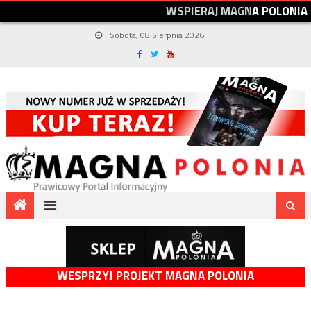
W
S
P
I
E
R
A
J
M
A
G
N
A
P
O
L
O
N
I
A
Sobota, 08 Sierpnia 2026
WESPRZYJ PROJEKT MAGNA POLONIA