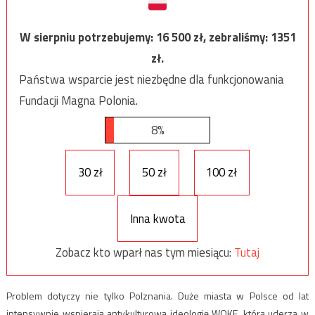
W sierpniu potrzebujemy:
16 500
zł, zebraliśmy:
1351
zł.
Państwa wsparcie jest niezbędne dla funkcjonowania
Fundacji Magna Polonia.
8%
30 zł
50 zł
100 zł
Inna kwota
Zobacz kto wparł nas tym miesiącu:
Tutaj
Problem dotyczy nie tylko Polznania. Duże miasta w Polsce od lat
intensywnie wspierają antykulturową ideologię WOKE, która uderza w