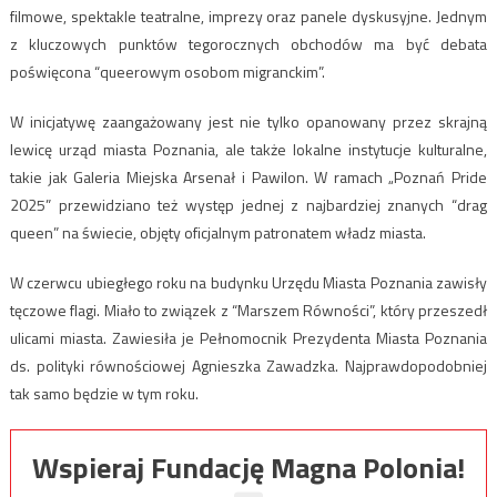
filmowe, spektakle teatralne, imprezy oraz panele dyskusyjne. Jednym
z kluczowych punktów tegorocznych obchodów ma być debata
poświęcona “queerowym osobom migranckim”.
W inicjatywę zaangażowany jest nie tylko opanowany przez skrajną
lewicę urząd miasta Poznania, ale także lokalne instytucje kulturalne,
takie jak Galeria Miejska Arsenał i Pawilon. W ramach „Poznań Pride
2025” przewidziano też występ jednej z najbardziej znanych “drag
queen” na świecie, objęty oficjalnym patronatem władz miasta.
W czerwcu ubiegłego roku na budynku Urzędu Miasta Poznania zawisły
tęczowe flagi. Miało to związek z “Marszem Równości”, który przeszedł
ulicami miasta. Zawiesiła je Pełnomocnik Prezydenta Miasta Poznania
ds. polityki równościowej Agnieszka Zawadzka. Najprawdopodobniej
tak samo będzie w tym roku.
Wspieraj Fundację Magna Polonia!