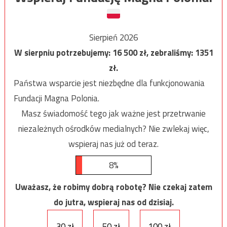
Sierpień 2026
W sierpniu potrzebujemy:
16 500
zł, zebraliśmy:
1351
zł.
Państwa wsparcie jest niezbędne dla funkcjonowania
Fundacji Magna Polonia.
Masz świadomość tego jak ważne jest przetrwanie
niezależnych ośrodków medialnych? Nie zwlekaj więc,
wspieraj nas już od teraz.
8%
Uważasz, że robimy dobrą robotę? Nie czekaj zatem
do jutra, wspieraj nas od dzisiaj.
30 zł
50 zł
100 zł