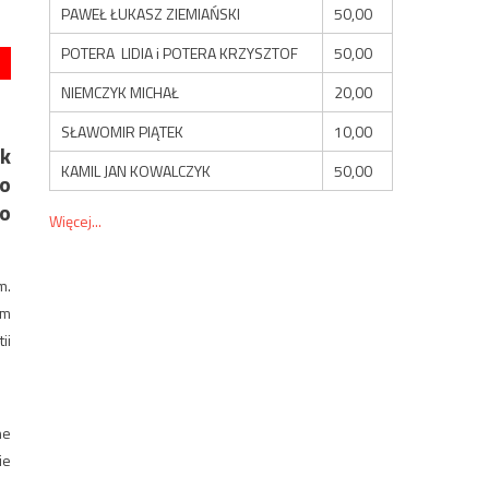
PAWEŁ ŁUKASZ ZIEMIAŃSKI
50,00
POTERA LIDIA i POTERA KRZYSZTOF
50,00
NIEMCZYK MICHAŁ
20,00
SŁAWOMIR PIĄTEK
10,00
ak
KAMIL JAN KOWALCZYK
50,00
go
co
Więcej...
m.
ym
ii
ne
ie