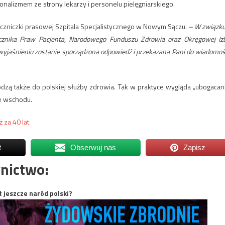
jonalizmem ze strony lekarzy i personelu pielęgniarskiego.
zeczniczki prasowej Szpitala Specjalistycznego w Nowym Sączu.
– W związku
Rzecznika Praw Pacjenta, Narodowego Funduszu Zdrowia oraz Okręgowej Iz
wyjaśnieniu zostanie sporządzona odpowiedź i przekazana Pani do wiadomoś
zą także do polskiej służby zdrowia. Tak w praktyce wygląda „ubogacan
ze wschodu.
ż za 40 lat
t
Obserwuj nas
Zapisz
nictwo:
t jeszcze naród polski?