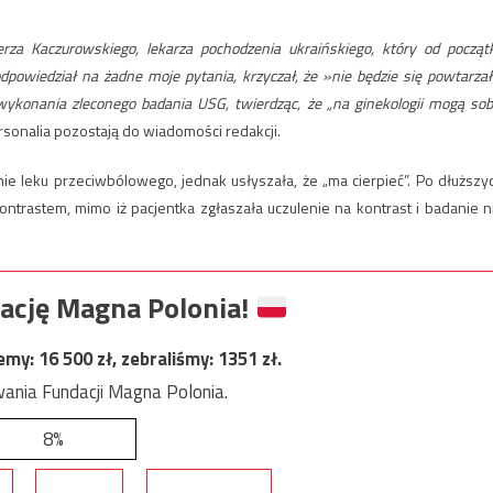
rza Kaczurowskiego, lekarza pochodzenia ukraińskiego, który od począt
dpowiedział na żadne moje pytania, krzyczał, że »nie będzie się powtarzał
ykonania zleconego badania USG, twierdząc, że „na ginekologii mogą sob
ersonalia pozostają do wiadomości redakcji.
ie leku przeciwbólowego, jednak usłyszała, że „ma cierpieć”. Po dłuższy
ontrastem, mimo iż pacjentka zgłaszała uczulenie na kontrast i badanie n
ację Magna Polonia!
jemy:
16 500
zł, zebraliśmy:
1351
zł.
ania Fundacji Magna Polonia.
8%