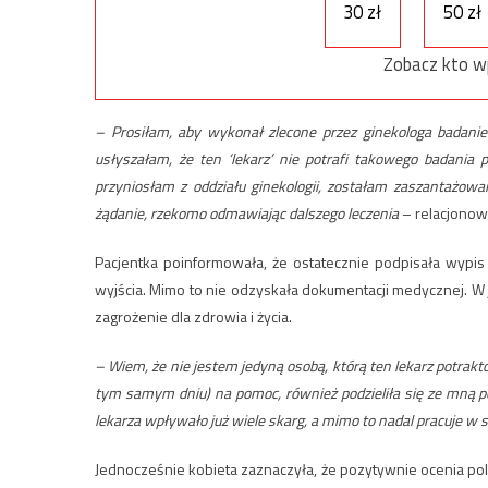
30 zł
50 zł
Zobacz kto w
– Prosiłam, aby wykonał zlecone przez ginekologa badani
usłyszałam, że ten ‘lekarz’ nie potrafi takowego badania
przyniosłam z oddziału ginekologii, zostałam zaszantażowa
żądanie, rzekomo odmawiając dalszego leczenia
– relacjonow
Pacjentka poinformowała, że ostatecznie podpisała wypis
wyjścia. Mimo to nie odzyskała dokumentacji medycznej. W 
zagrożenie dla zdrowia i życia.
– Wiem, że nie jestem jedyną osobą, którą ten lekarz potrak
tym samym dniu) na pomoc, również podzieliła się ze mną p
lekarza wpływało już wiele skarg, a mimo to nadal pracuje w s
Jednocześnie kobieta zaznaczyła, że pozytywnie ocenia pols