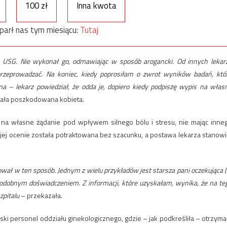
100 zł
Inna kwota
parł nas tym miesiącu:
Tutaj
e USG. Nie wykonał go, odmawiając w sposób arogancki. Od innych lekar
 przeprowadzać. Na koniec, kiedy poprosiłam o zwrot wyników badań, któ
na – lekarz powiedział, że odda je, dopiero kiedy podpiszę wypis na włas
ała poszkodowana kobieta.
 na własne żądanie pod wpływem silnego bólu i stresu, nie mając inne
jej ocenie została potraktowana bez szacunku, a postawa lekarza stanowi
tował w ten sposób. Jednym z wielu przykładów jest starsza pani oczekująca 
odobnym doświadczeniem. Z informacji, które uzyskałam, wynika, że na te
zpitalu
– przekazała.
ki personel oddziału ginekologicznego, gdzie – jak podkreśliła – otrzyma