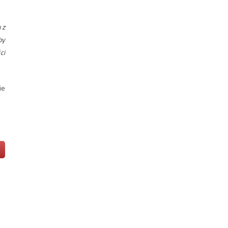
 z
by
ci
ie