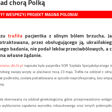
nad chorą Polką
MY? WESPRZYJ PROJEKT MAGNA POLONIA!
czu
trafiła
pacjentka z silnym bólem brzucha. J
potraktowana, przez obsługującego ją, ukraińskie
ego badania, nie podał leków przeciwbólowych, a 
 na własne żądanie.
erwisu dts24.pl
napisała była pacjentka SOR Szpitala Specjalistycznego i
ebieg swojej wizyty w placówce nocą 23 maja. Trafiła na oddział z siln
Jak podkreśla, została potraktowana w sposób nieprofesjonalny, bez empat
ej.
tała skierowana na oddział ginekologiczny, gdzie przeprowadzono wstęp
 wykluczenia zapalenia wyrostka robaczkowego oraz innych potencjaln