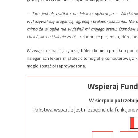
– Tam jednak trafiłam na lekarza dyżurnego
– Włodzimie
wykazywał się arogancją, agresją i brakiem szacunku. Nie o
mimo że w ogóle nie wyjaśnił mi mojego stanu. Odmówił w
chcieć, ale on i tak nie zrobi
– relacjonuje pacjentka, której p
W związku z nasilającym się bólem kobieta prosiła o podan
naleganiach lekarz miał zlecić tomografię komputerową z k
mogło zostać przeprowadzone.
Wspieraj Fund
W sierpniu potrzebu
Państwa wsparcie jest niezbędne dla funkcjonow