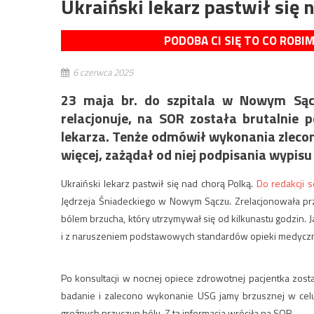
Ukraiński lekarz pastwił się 
PODOBA CI SIĘ TO CO ROBI
6 czerwca 2025
23 maja br. do szpitala w Nowym Są
relacjonuje, na SOR została brutalnie 
lekarza. Tenże odmówił wykonania zlecon
więcej, zażądał od niej podpisania wypisu
Ukraiński lekarz pastwił się nad chorą Polką.
Do redakcji s
Jędrzeja Śniadeckiego w Nowym Sączu. Zrelacjonowała prz
bólem brzucha, który utrzymywał się od kilkunastu godzin. 
i z naruszeniem podstawowych standardów opieki medyczn
Po konsultacji w nocnej opiece zdrowotnej pacjentka zos
badanie i zalecono wykonanie USG jamy brzusznej w celu
groźnych przyczyn bólu. Z tą informacją wróciła na SOR.