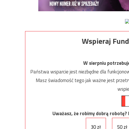
Wspieraj Fund
W sierpniu potrzebu
Państwa wsparcie jest niezbędne dla funkcjonow
Masz świadomość tego jak ważne jest przetrw
wspie
Uważasz, że robimy dobrą robotę? Ni
30 zł
50 zł