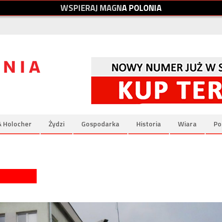
W
S
P
I
E
R
A
J
M
A
G
N
A
P
O
L
O
N
I
A
& Holocher
Żydzi
Gospodarka
Historia
Wiara
Po