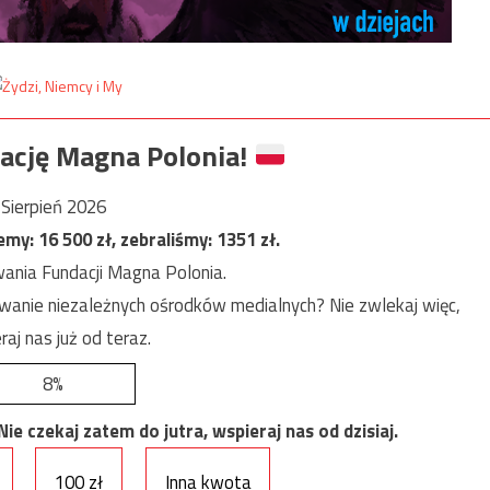
ację Magna Polonia!
Sierpień 2026
jemy:
16 500
zł, zebraliśmy:
1351
zł.
ania Fundacji Magna Polonia.
anie niezależnych ośrodków medialnych? Nie zwlekaj więc,
raj nas już od teraz.
8%
e czekaj zatem do jutra, wspieraj nas od dzisiaj.
100 zł
Inna kwota