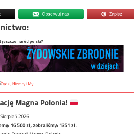
t
Obserwuj nas
Zapisz
nictwo:
t jeszcze naród polski?
ację Magna Polonia!
Sierpień 2026
jemy:
16 500
zł, zebraliśmy:
1351
zł.