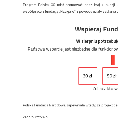
Program Polska100 miał promować nasz kraj z okazji 10
współpracę z fundacją „Navigare” z powodu utraty zaufania
Wspieraj Fund
W sierpniu potrzebu
Państwa wsparcie jest niezbędne dla funkcjonow
30 zł
50 zł
Zobacz kto w
Polska Fundacja Narodowa zapewniała wtedy, że projekt b
Źródło: rmf24.pl