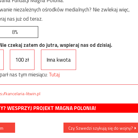
ania Fundacji Magna Polonia.
anie niezależnych ośrodków medialnych? Nie zwlekaj więc,
raj nas już od teraz.
8%
e czekaj zatem do jutra, wspieraj nas od dzisiaj.
100 zł
Inna kwota
parł nas tym miesiącu:
Tutaj
s://kancelaria-litwin.pl
MY? WESPRZYJ PROJEKT MAGNA POLONIA!
zm
Czy Szwedzi szykują się do wojny?