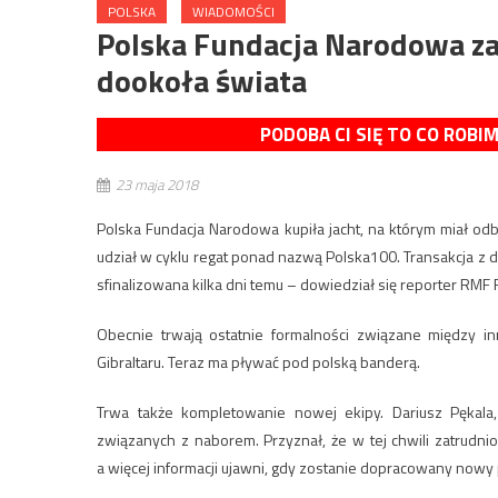
POLSKA
WIADOMOŚCI
Polska Fundacja Narodowa zak
dookoła świata
PODOBA CI SIĘ TO CO ROBI
23 maja 2018
Polska Fundacja Narodowa kupiła jacht, na którym miał od
udział w cyklu regat ponad nazwą Polska100. Transakcja z
sfinalizowana kilka dni temu – dowiedział się reporter RMF 
Obecnie trwają ostatnie formalności związane między i
Gibraltaru. Teraz ma pływać pod polską banderą.
Trwa także kompletowanie nowej ekipy. Dariusz Pękala
związanych z naborem. Przyznał, że w tej chwili zatrudnio
a więcej informacji ujawni, gdy zostanie dopracowany now