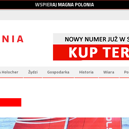
W
S
P
I
E
R
A
J
M
A
G
N
A
P
O
L
O
N
I
A
& Holocher
Żydzi
Gospodarka
Historia
Wiara
Po