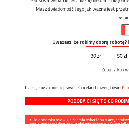
Państwa wsparcie jest niezbędne dla funkcjonow
Masz świadomość tego jak ważne jest przetrw
wspie
Uważasz, że robimy dobrą robotę? Ni
30 zł
50 zł
Zobacz kto w
Dziękujemy za pomoc prawną Kancelarii Prawnej Litwin:
http
PODOBA CI SIĘ TO CO ROBI
Nawigacja
Holenderska telewizja została oskarżona o antysemity
ponieważ sparodiowano w niej zwyciężczynię Eurowizji z
Izraela