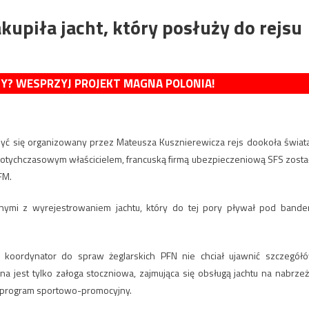
upiła jacht, który posłuży do rejsu
MY? WESPRZYJ PROJEKT MAGNA POLONIA!
być się organizowany przez Mateusza Kusznierewicza rejs dookoła świata
 dotychczasowym właścicielem, francuską firmą ubezpieczeniową SFS zosta
FM.
nnymi z wyrejestrowaniem jachtu, który do tej pory pływał pod bande
, koordynator do spraw żeglarskich PFN nie chciał ujawnić szczegół
na jest tylko załoga stoczniowa, zajmująca się obsługą jachtu na nabrzeż
y program sportowo-promocyjny.