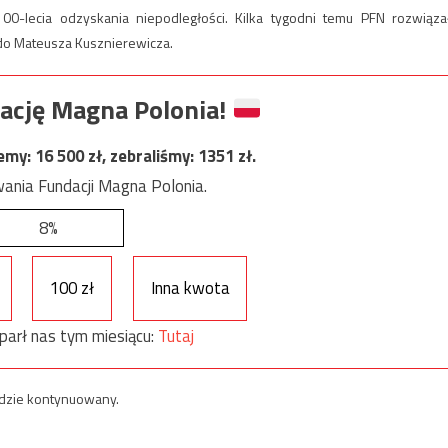
0-lecia odzyskania niepodległości. Kilka tygodni temu PFN rozwiąza
 do Mateusza Kusznierewicza.
ację Magna Polonia!
jemy:
16 500
zł, zebraliśmy:
1351
zł.
ania Fundacji Magna Polonia.
8%
100 zł
Inna kwota
parł nas tym miesiącu:
Tutaj
ędzie kontynuowany.