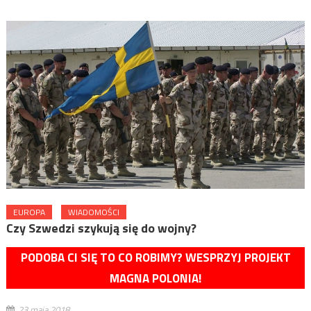
EUROPA
WIADOMOŚCI
Czy Szwedzi szykują się do wojny?
PODOBA CI SIĘ TO CO ROBIMY? WESPRZYJ PROJEKT
MAGNA POLONIA!
23 maja 2018