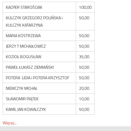
KACPER STAROŚCIAK
100,00
KULCZYK GRZEGORZ POLIŃSKA i
50,00
KULCZYK KATARZYNA
MARIA KOSTRZEWA
50,00
JERZY T MICHAJŁOWICZ
50,00
KOZIOŁ BOGUSŁAW
35,00
PAWEŁ ŁUKASZ ZIEMIAŃSKI
50,00
POTERA LIDIA i POTERA KRZYSZTOF
50,00
NIEMCZYK MICHAŁ
20,00
SŁAWOMIR PIĄTEK
10,00
KAMIL JAN KOWALCZYK
50,00
Więcej...