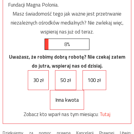
Fundacji Magna Polonia.
Masz świadomość tego jak ważne jest przetrwanie
niezależnych ośrodków medialnych? Nie zwlekaj więc,
wspieraj nas już od teraz.
8%
Uważasz, że robimy dobrą robotę? Nie czekaj zatem
do jutra, wspieraj nas od dzisiaj.
30 zł
50 zł
100 zł
Inna kwota
Zobacz kto wparł nas tym miesiącu:
Tutaj
Dziękujemy za pomoc prawną Kancelarii Prawnej Litwin: