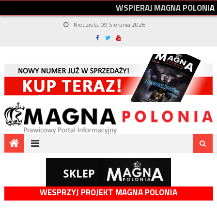
W
S
P
I
E
R
A
J
M
A
G
N
A
P
O
L
O
N
I
A
Niedziela, 09 Sierpnia 2026
WESPRZYJ PROJEKT MAGNA POLONIA