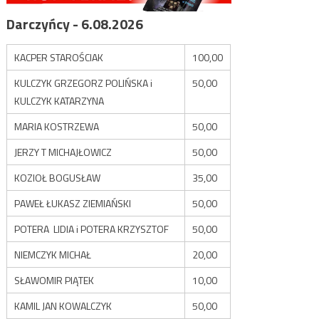
Darczyńcy - 6.08.2026
KACPER STAROŚCIAK
100,00
KULCZYK GRZEGORZ POLIŃSKA i
50,00
KULCZYK KATARZYNA
MARIA KOSTRZEWA
50,00
JERZY T MICHAJŁOWICZ
50,00
KOZIOŁ BOGUSŁAW
35,00
PAWEŁ ŁUKASZ ZIEMIAŃSKI
50,00
POTERA LIDIA i POTERA KRZYSZTOF
50,00
NIEMCZYK MICHAŁ
20,00
SŁAWOMIR PIĄTEK
10,00
KAMIL JAN KOWALCZYK
50,00