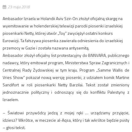
23 maja 2018
Ambasador Izraela w Holandii Aviv Szir-On złożył oficjalną skargę na
wyemitowanie w holenderskiej telewizji parodii piosenki izraelskiej
piosenkarki Netty, której utwór „Toy” zwyciężył ostatni konkurs
Eurowizji. Ta fałszywa piosenka zawierała odniesienia do izraelskiej
przemocy w Gazie i została nazwana antysemitą.
Ambasador złożył oficjalny list protestacyjny do BNNVARA, publicznego
nadawcy, który emitował program, Ministerstwa Spraw Zagranicznych i
Centralnej Rady Żydowskiej w tym kraju. Program „Samme Wallis de
Vries Show” pokazał nową wersję piosenki, z udziałem komik Martine
Sandifort w roli piosenkarki Netty Barzilai. Tekst został zmieniony
jednoznacznie polityczny i odnoszący się do konfliktu Palestyny z
Izraelem.
– Światowi przywódcy jedzą z mojej ręki … urządzamy przyjęcie,
idziesz? Wkrótce, w meczecie al-Aqsa, który i tak wkrótce będzie pusty
– głosi tekst.