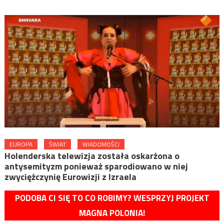
EUROPA
ŚWIAT
WIADOMOŚCI
Holenderska telewizja została oskarżona o
antysemityzm ponieważ sparodiowano w niej
zwyciężczynię Eurowizji z Izraela
PODOBA CI SIĘ TO CO ROBIMY? WESPRZYJ PROJEKT
MAGNA POLONIA!