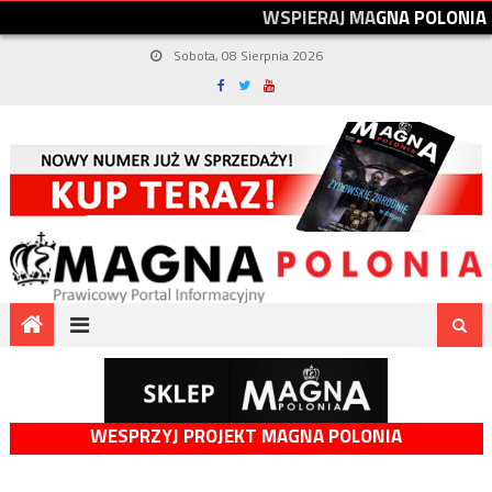
W
S
P
I
E
R
A
J
M
A
G
N
A
P
O
L
O
N
I
A
Sobota, 08 Sierpnia 2026
WESPRZYJ PROJEKT MAGNA POLONIA