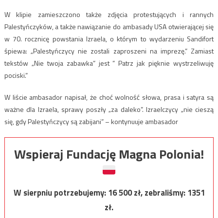
W klipie zamieszczono także zdjęcia protestujących i rannych
Palestyńczyków, a także nawiązanie do ambasady USA otwierającej się
w 70. rocznicę powstania Izraela, o którym to wydarzeniu Sandifort
śpiewa: „Palestyńczycy nie zostali zaproszeni na imprezę.” Zamiast
tekstów „Nie twoja zabawka” jest ” Patrz jak pięknie wystrzeliwuję
pociski.”
W liście ambasador napisał, że choć wolność słowa, prasa i satyra są
ważne dla Izraela, sprawy poszły „za daleko”. Izraelczycy „nie cieszą
się, gdy Palestyńczycy są zabijani” – kontynuuje ambasador
Wspieraj Fundację Magna Polonia!
W sierpniu potrzebujemy:
16 500
zł, zebraliśmy:
1351
zł.