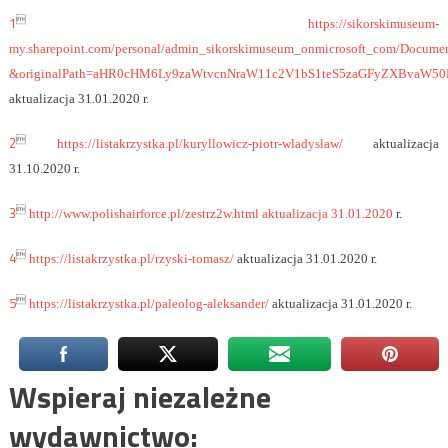
1

https://sikorskimuseum-
my.sharepoint.com/personal/admin_sikorskimuseum_onmicrosoft_com/Documen
&originalPath=aHR0cHM6Ly9zaWtvcnNraW11c2V1bS1teS5zaGFyZXBvaW
aktualizacja 31.01.2020 r.
2

https://listakrzystka.pl/kuryllowicz-piotr-wladyslaw/
aktualizacja
31.10.2020 r.
3

http://www.polishairforce.pl/zestrz2w.html aktualizacja 31.01.2020
r.
4

https://listakrzystka.pl/rzyski-tomasz/
aktualizacja 31.01.2020 r.
5

https://listakrzystka.pl/paleolog-aleksander/
aktualizacja 31.01.2020 r.
Wspieraj niezależne
wydawnictwo: