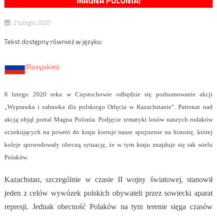
MAGNA POLONIA!
2 lutego 2020
Tekst dostępny również w języku:
(Rosyjskim)
8 lutego 2020 roku w Częstochowie odbędzie się podsumowanie akcji
„Wyprawka i zabawka dla polskiego Orlęcia w Kazachstanie”. Patronat nad
akcją objął portal Magna Polonia. Podjęcie tematyki losów naszych rodaków
oczekujących na powrót do kraju kieruje nasze spojrzenie na historię, której
koleje spowodowały obecną sytuację, że w tym kraju znajduje się tak wielu
Polaków.
Kazachstan, szczególnie w czasie II wojny światowej, stanowił
jeden z celów wywózek polskich obywateli przez sowiecki aparat
represji. Jednak obecność Polaków na tym terenie sięga czasów