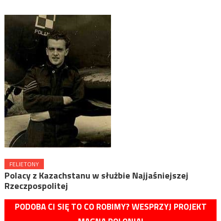
FELIETONY
Polacy z Kazachstanu w służbie Najjaśniejszej
Rzeczpospolitej
PODOBA CI SIĘ TO CO ROBIMY? WESPRZYJ PROJEKT