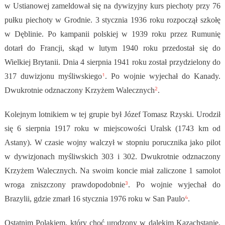
w Ustianowej zameldował się na dywizyjny kurs piechoty przy 76
pułku piechoty w Grodnie. 3 stycznia 1936 roku rozpoczął szkołę
w Dęblinie. Po kampanii polskiej w 1939 roku przez Rumunię
dotarł do Francji, skąd w lutym 1940 roku przedostał się do
Wielkiej Brytanii. Dnia 4 sierpnia 1941 roku został przydzielony do
1
317 duwizjonu myśliwskiego
. Po wojnie wyjechał do Kanady.
2
Dwukrotnie odznaczony Krzyżem Walecznych
.
Kolejnym lotnikiem w tej grupie był Józef Tomasz Rzyski. Urodził
się 6 sierpnia 1917 roku w miejscowości Uralsk (1743 km od
Astany). W czasie wojny walczył w stopniu porucznika jako pilot
w dywizjonach myśliwskich 303 i 302. Dwukrotnie odznaczony
Krzyżem Walecznych. Na swoim koncie miał zaliczone 1 samolot
3
wroga zniszczony prawdopodobnie
. Po wojnie wyjechał do
4
Brazylii, gdzie zmarł 16 stycznia 1976 roku w San Paulo
.
Ostatnim Polakiem, który choć urodzony w dalekim Kazachstanie,