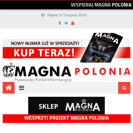
W
S
P
I
E
R
A
J
M
A
G
N
A
P
O
L
O
N
I
A
Piątek, 07 Sierpnia 2026
WESPRZYJ PROJEKT MAGNA POLONIA