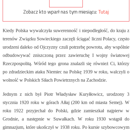
Zobacz kto wparł nas tym miesiącu:
Tutaj
Kiedy Polska wywalczyła suwerenność i niepodległość, do kraju z
terenów Związku Sowieckiego zaczęli ściągać liczni Polacy, często
urodzeni daleko od Ojczyzny czuli potrzebę powrotu, aby wspólnie
odbudowywać zniszczoną przez zawieruchę I wojny światowej
Rzeczpospolitą. Wśród tego grona znalazli się również Ci, którzy
po zdradzieckim ataku Niemiec na Polskę 1939 w roku, walczyli o
wolność w Polskich Siłach Powietrznych na Zachodzie.
Jednym z nich był Piotr Władysław Kuryłłowicz, urodzony 3
stycznia 1920 roku w górach Ałłaj (200 km od miasta Semej). W
roku 1922 przyjechał do Polski, gdzie zamieszkał najpierw w
Grodnie, a następnie w Suwałkach. W roku 1930 wstąpił do
gimnazjum, które ukończył w 1938 roku. Po kursie szybowcowym