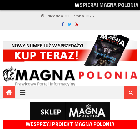
W
S
P
I
E
R
A
J
M
A
G
N
A
P
O
L
O
N
I
A
Niedziela, 09 Sierpnia 2026
WESPRZYJ PROJEKT MAGNA POLONIA