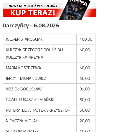
Darczyńcy - 6.08.2026
KACPER STAROŚCIAK
100,00
KULCZYK GRZEGORZ POLIŃSKA i
50,00
KULCZYK KATARZYNA
MARIA KOSTRZEWA
50,00
JERZY T MICHAJŁOWICZ
50,00
KOZIOŁ BOGUSŁAW
35,00
PAWEŁ ŁUKASZ ZIEMIAŃSKI
50,00
POTERA LIDIA i POTERA KRZYSZTOF
50,00
NIEMCZYK MICHAŁ
20,00
SŁAWOMIR PIĄTEK
10,00