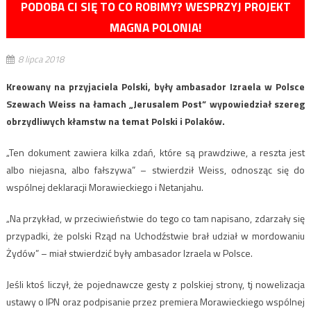
PODOBA CI SIĘ TO CO ROBIMY? WESPRZYJ PROJEKT
MAGNA POLONIA!
8 lipca 2018
Kreowany na przyjaciela Polski, były ambasador Izraela w Polsce
Szewach Weiss na łamach „Jerusalem Post” wypowiedział szereg
obrzydliwych kłamstw na temat Polski i Polaków.
„Ten dokument zawiera kilka zdań, które są prawdziwe, a reszta jest
albo niejasna, albo fałszywa” – stwierdził Weiss, odnosząc się do
wspólnej deklaracji Morawieckiego i Netanjahu.
„Na przykład, w przeciwieństwie do tego co tam napisano, zdarzały się
przypadki, że polski Rząd na Uchodźstwie brał udział w mordowaniu
Żydów” – miał stwierdzić były ambasador Izraela w Polsce.
Jeśli ktoś liczył, że pojednawcze gesty z polskiej strony, tj nowelizacja
ustawy o IPN oraz podpisanie przez premiera Morawieckiego wspólnej