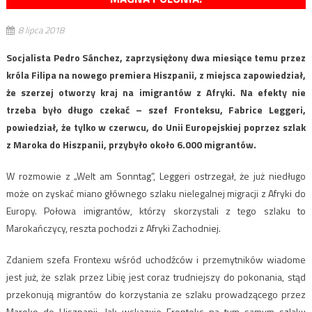
8 lipca 2018
Socjalista Pedro Sánchez, zaprzysiężony dwa miesiące temu przez
króla Filipa na nowego premiera Hiszpanii, z miejsca zapowiedział,
że szerzej otworzy kraj na imigrantów z Afryki. Na efekty nie
trzeba było długo czekać – szef Fronteksu, Fabrice Leggeri,
powiedział, że tylko w czerwcu, do Unii Europejskiej poprzez szlak
z Maroka do Hiszpanii, przybyło około 6.000 migrantów.
W rozmowie z „Welt am Sonntag”, Leggeri ostrzegał, że już niedługo
może on zyskać miano głównego szlaku nielegalnej migracji z Afryki do
Europy. Połowa imigrantów, którzy skorzystali z tego szlaku to
Marokańczycy, reszta pochodzi z Afryki Zachodniej.
Zdaniem szefa Frontexu wśród uchodźców i przemytników wiadome
jest już, że szlak przez Libię jest coraz trudniejszy do pokonania, stąd
przekonują migrantów do korzystania ze szlaku prowadzącego przez
Maroko do Hiszpanii. Jak wskazuje Fronteks na tym samym szlaku