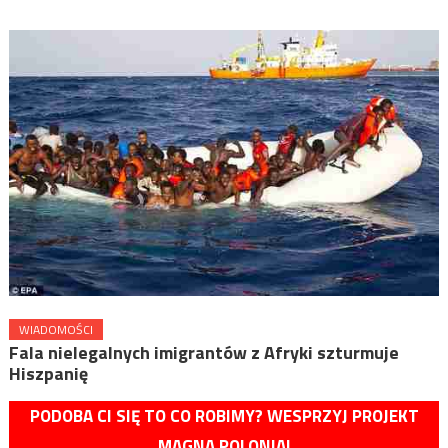
WIADOMOŚCI
Fala nielegalnych imigrantów z Afryki szturmuje
Hiszpanię
PODOBA CI SIĘ TO CO ROBIMY? WESPRZYJ PROJEKT
MAGNA POLONIA!