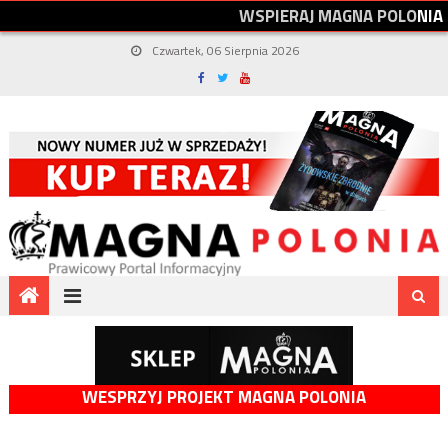
W
S
P
I
E
R
A
J
M
A
G
N
A
P
O
L
O
N
I
A
Czwartek, 06 Sierpnia 2026
WESPRZYJ PROJEKT MAGNA POLONIA