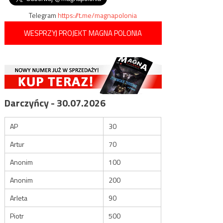
Telegram
https://t.me/magnapolonia
WESPRZYJ PROJEKT MAGNA POLONIA
Darczyńcy - 30.07.2026
AP
30
Artur
70
Anonim
100
Anonim
200
Arleta
90
Piotr
500