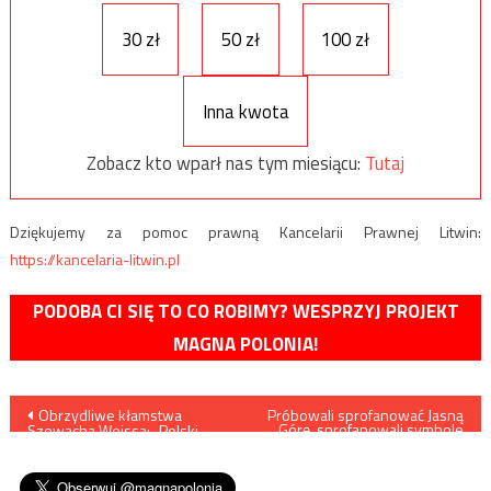
30 zł
50 zł
100 zł
Inna kwota
Zobacz kto wparł nas tym miesiącu:
Tutaj
Dziękujemy za pomoc prawną Kancelarii Prawnej Litwin:
https://kancelaria-litwin.pl
PODOBA CI SIĘ TO CO ROBIMY? WESPRZYJ PROJEKT
MAGNA POLONIA!
Nawigacja
Obrzydliwe kłamstwa
Próbowali sprofanować Jasną
Górę, sprofanowali symbole
Szewacha Weissa: „Polski
narodowe – będzie
wpisu
Rząd na Uchodźstwie brał
zawiadomienie do
udział w mordowaniu Żydów”
prokuratury