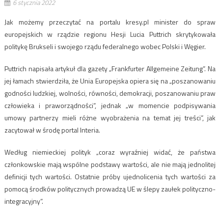
6 stycznia 2022
Jak możemy przeczytać na portalu kresy.pl minister do spraw
europejskich w rządzie regionu Hesji Lucia Puttrich skrytykowała
politykę Brukseli i swojego rządu federalnego wobec Polski i Węgier.
Puttrich napisała artykuł dla gazety „Frankfurter Allgemeine Zeitung”. Na
jej łamach stwierdziła, że Unia Europejska opiera się na „poszanowaniu
godności ludzkiej, wolności, równości, demokracji, poszanowaniu praw
człowieka i praworządności”, jednak „w momencie podpisywania
umowy partnerzy mieli różne wyobrażenia na temat jej treści”, jak
zacytował w środę portal Interia.
Według niemieckiej polityk „coraz wyraźniej widać, że państwa
członkowskie mają wspólne podstawy wartości, ale nie mają jednolitej
definicji tych wartości. Ostatnie próby ujednolicenia tych wartości za
pomocą środków politycznych prowadzą UE w ślepy zaułek polityczno-
integracyjny”.