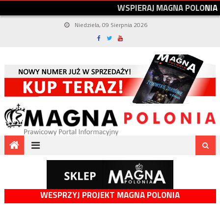
W
S
P
I
E
R
A
J
M
A
G
N
A
P
O
L
O
N
I
A
Niedziela, 09 Sierpnia 2026
WESPRZYJ PROJEKT MAGNA POLONIA