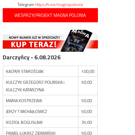
Telegram
https://t.me/magnapolonia
WESPRZYJ PROJEKT MAGNA POLONIA
Darczyńcy - 6.08.2026
KACPER STAROŚCIAK
100,00
KULCZYK GRZEGORZ POLIŃSKA i
50,00
KULCZYK KATARZYNA
MARIA KOSTRZEWA
50,00
JERZY T MICHAJŁOWICZ
50,00
KOZIOŁ BOGUSŁAW
35,00
PAWEŁ ŁUKASZ ZIEMIAŃSKI
50,00