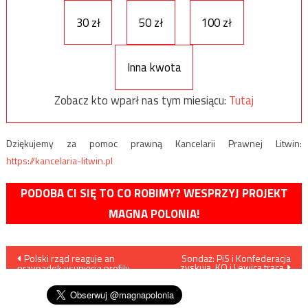
30 zł
50 zł
100 zł
Inna kwota
Zobacz kto wparł nas tym miesiącu:
Tutaj
Dziękujemy za pomoc prawną Kancelarii Prawnej Litwin:
https://kancelaria-litwin.pl
PODOBA CI SIĘ TO CO ROBIMY? WESPRZYJ PROJEKT
MAGNA POLONIA!
Nawigacja
Polski rząd reaguje an
Sondaż: PiS i Konfederacja
zyskują, KO i Lewica tracą
przypadek usunięcia profilu
wpisu
Konfederacji z Facebooka