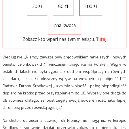
30 zł
50 zł
100 zł
Inna kwota
Zobacz kto wparł nas tym miesiącu:
Tutaj
Według niej „Niemcy zawsze były orędownikiem mniejszych i nowych
państw członkowskich”. Tymczasem „nagonka na Polskę i Węgry w
ostatnich latach nie była zgodna z duchem współpracy na równych
zasadach, ale miała toksyczny wpływ na wewnętrzną spójność UE”.
Państwa Europy Środkowej „uzyskały wolność i pełną niepodległość
dopiero na krótko przed przystąpieniem do UE. Wybrały one drogę do
UE również dlatego, że postrzegały swoją suwerenność, jako lepiej
chronioną przed rosyjską agresją”
Na skutek odrzucenia dawnej roli Niemcy nie mogą już w Europie
Środkowej sprawnie działać przeciwko „obawom o niemiecką czy