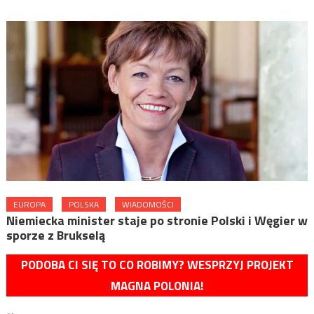
EUROPA
POLSKA
WIADOMOŚCI
Niemiecka minister staje po stronie Polski i Węgier w
sporze z Brukselą
PODOBA CI SIĘ TO CO ROBIMY? WESPRZYJ PROJEKT
MAGNA POLONIA!