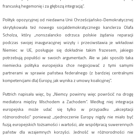
francuską hegemonię i za głębszą integracją”.
Polityk opozycyjnej od niedawna Unii Chrześcijańsko-Demokratycznej
skrytykowała też nowego socjaldemokratycznego kanclerza Olafa
Scholza, który „nonszalancko odrzuca polskie żądania reparacji
podczas swojej inauguracyjnej wizyty i przeciwstawia je wkładowi
Niemiec w UE, posługuje się dokładnie takim frazesem, jakiego
potrzebują populiści w swoich argumentach. Ale w jaki sposób taka
niemiecka polityka europejska chce negocjować z tymi samymi
partnerami w sprawie państwa federalnego (z bardziej centralnymi
kompetencjami dla) Europy, jak wynika z umowy koalicyjnej”.
Puttrich napisała więc, by „Niemcy powinny więc powrócić na drogę
mediatora między Wschodem a Zachodem”. Według niej integracja
europejska może udać się tylko w przypadku „akceptacji
różnorodności” ponieważ „zjednoczenie Europy nigdy nie miało być
fuzją europejskich tożsamości i wartości, ale współpracą suwerennych
państw dla wzajemnych korzyści. Jedność w różnorodności nie