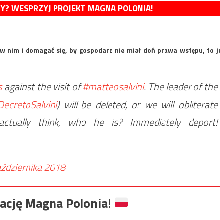
MY? WESPRZYJ PROJEKT MAGNA POLONIA!
w nim i domagać się, by gospodarz nie miał doń prawa wstępu, to j
s
against the visit of
#matteosalvini
. The leader of the
DecretoSalvini
) will be deleted, or we will obliterate
actually think, who he is? Immediately deport!
aździernika 2018
ację Magna Polonia!