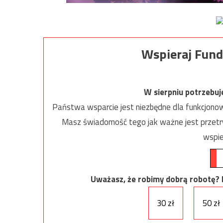
Wspieraj Fund
W sierpniu potrzebu
Państwa wsparcie jest niezbędne dla funkcjonow
Masz świadomość tego jak ważne jest przetrw
wspie
Uważasz, że robimy dobrą robotę? Ni
30 zł
50 zł