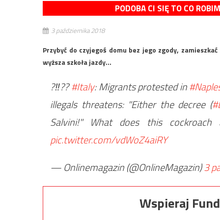
PODOBA CI SIĘ TO CO ROBI
3 października 2018
Przybyć do czyjegoś domu bez jego zgody, zamieszkać 
wyższa szkoła jazdy…
?‼??
#Italy
: Migrants protested in
#Naple
illegals threatens: "Either the decree (
#
Salvini!" What does this cockroach 
pic.twitter.com/vdWoZ4aiRY
— Onlinemagazin (@OnlineMagazin)
3 p
Wspieraj Fund