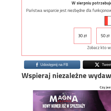
W sierpniu potrzebu
Państwa wsparcie jest niezbędne dla funkcjonow
30 zł
50 zł
Zobacz kto w
Udostępnij na FB
Twee
Wspieraj niezależne wydaw
Czy jes