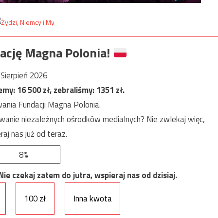
ację Magna Polonia!
Sierpień 2026
jemy:
16 500
zł, zebraliśmy:
1351
zł.
ania Fundacji Magna Polonia.
anie niezależnych ośrodków medialnych? Nie zwlekaj więc,
raj nas już od teraz.
8%
e czekaj zatem do jutra, wspieraj nas od dzisiaj.
100 zł
Inna kwota