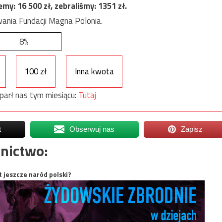
jemy:
16 500
zł, zebraliśmy:
1351
zł.
ania Fundacji Magna Polonia.
8%
100 zł
Inna kwota
parł nas tym miesiącu:
Tutaj
t
Obserwuj nas
Zapisz
nictwo:
t jeszcze naród polski?