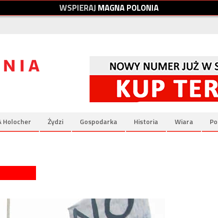
W
S
P
I
E
R
A
J
M
A
G
N
A
P
O
L
O
N
I
A
& Holocher
Żydzi
Gospodarka
Historia
Wiara
Po