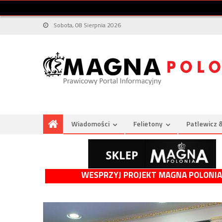
Sobota, 08 Sierpnia 2026
Wiadomości
Felietony
Patlewicz 
WESPRZYJ PROJEKT MAGNA POLONIA