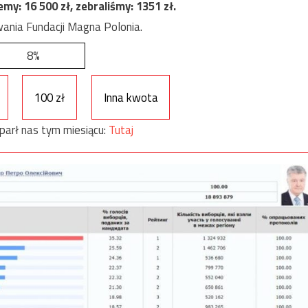
jemy:
16 500
zł, zebraliśmy:
1351
zł.
ania Fundacji Magna Polonia.
8%
100 zł
Inna kwota
parł nas tym miesiącu:
Tutaj