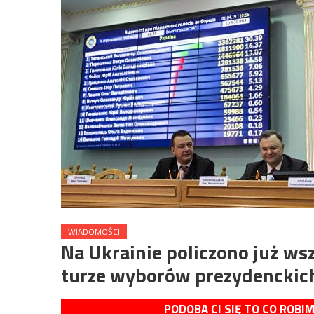
WIADOMOŚCI
Na Ukrainie policzono już ws
turze wyborów prezydenckic
PODOBA CI SIĘ TO CO ROBI