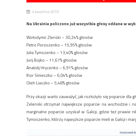
4 kwietnia 2019
Na Ukrainie policzono już wszystkie głosy oddane w wyb
Wołodymir Zlenski – 30,24% głosów
Petro Poroszenko – 15,95% głosów
Julia Tymszenko – 13,40% głosów
Jurij Bojko – 11,67% głosów
Anatolij Hrycenko – 6,91% głosów
Ihor Smieszko – 6,04% głosów
Oleh Liaszko – 5,48% głosów
Przy okazji warto zauważyć, jak rozłożyło się poparcie dla 
Zelenski otrzymał największe poparcie na wschodzie i na
marginalne poparcie uzyskał w Galicji, gdzie też prawie n
Tymoszenko, którzy najwyższe poparcie mieli w Galicji i mar