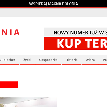
W
S
P
I
E
R
A
J
M
A
G
N
A
P
O
L
O
N
I
A
& Holocher
Żydzi
Gospodarka
Historia
Wiara
Po