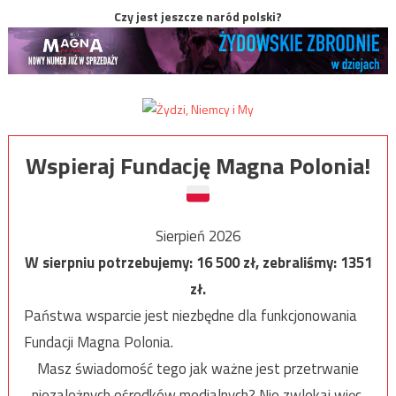
Czy jest jeszcze naród polski?
Wspieraj Fundację Magna Polonia!
Sierpień 2026
W sierpniu potrzebujemy:
16 500
zł, zebraliśmy:
1351
zł.
Państwa wsparcie jest niezbędne dla funkcjonowania
Fundacji Magna Polonia.
Masz świadomość tego jak ważne jest przetrwanie
niezależnych ośrodków medialnych? Nie zwlekaj więc,