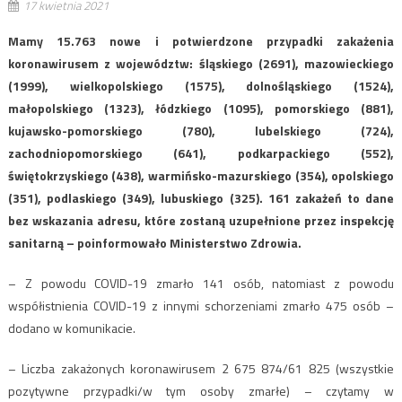
17 kwietnia 2021
Mamy 15.763 nowe i potwierdzone przypadki zakażenia
koronawirusem z województw: śląskiego (2691), mazowieckiego
(1999), wielkopolskiego (1575), dolnośląskiego (1524),
małopolskiego (1323), łódzkiego (1095), pomorskiego (881),
kujawsko-pomorskiego (780), lubelskiego (724),
zachodniopomorskiego (641), podkarpackiego (552),
świętokrzyskiego (438), warmińsko-mazurskiego (354), opolskiego
(351), podlaskiego (349), lubuskiego (325). 161 zakażeń to dane
bez wskazania adresu, które zostaną uzupełnione przez inspekcję
sanitarną – poinformowało Ministerstwo Zdrowia.
– Z powodu COVID-19 zmarło 141 osób, natomiast z powodu
współistnienia COVID-19 z innymi schorzeniami zmarło 475 osób –
dodano w komunikacie.
– Liczba zakażonych koronawirusem 2 675 874/61 825 (wszystkie
pozytywne przypadki/w tym osoby zmarłe) – czytamy w