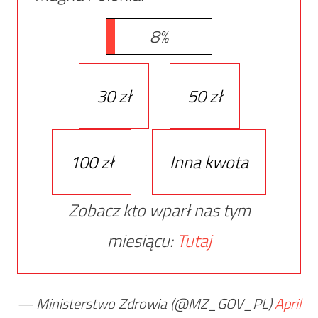
8%
30 zł
50 zł
100 zł
Inna kwota
Zobacz kto wparł nas tym
miesiącu:
Tutaj
— Ministerstwo Zdrowia (@MZ_GOV_PL)
April