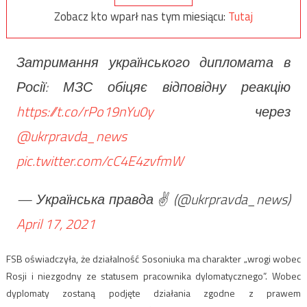
Zobacz kto wparł nas tym miesiącu:
Tutaj
Затримання українського дипломата в
Росії: МЗС обіцяє відповідну реакцію
https://t.co/rPo19nYu0y
через
@ukrpravda_news
pic.twitter.com/cC4E4zvfmW
— Українська правда ✌️ (@ukrpravda_news)
April 17, 2021
FSB oświadczyła, że działalność Sosoniuka ma charakter „wrogi wobec
Rosji i niezgodny ze statusem pracownika dylomatycznego”. Wobec
dyplomaty zostaną podjęte działania zgodne z prawem