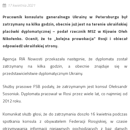
17 kwietnia 2021
Pracownik konsulatu generalnego Ukrainy w Petersburgu był
zatrzymany na kilka godzin, obecnie już jest na terenie ukraińskiej
placówki dyplomatycznej – podał rzecznik MSZ w Kijowie Ołeh
Nikołenko. Ocenił, że to „kolejna prowokacja” Rosji i obiecał
odpowiedź ukraińskiej strony.
Agencja RIA Nowosti przekazała następnie, że dyplomata został
zatrzymany na kilka godzin, a obecnie znajduje się w
przedstawicielstwie dyplomatycznym Ukrainy.
Służby prasowe FSB podały, że zatrzymanym jest konsul Ołeksandr
Sosoniuk. Dyplomata pracował w Rosi przez wiele lat, co najmniej od
2012 roku.
Komunikat służb głosi, że do zatrzymania doszło 16 kwietnia podczas
spotkania konsula z obywatelem Federacji Rosyjskiej, w czasie
otrzymywania informacji niejawnych pochodzących z baz danych