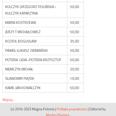
KULCZYK GRZEGORZ POLIŃSKA i
50,00
KULCZYK KATARZYNA
MARIA KOSTRZEWA
50,00
JERZY T MICHAJŁOWICZ
50,00
KOZIOŁ BOGUSŁAW
35,00
PAWEŁ ŁUKASZ ZIEMIAŃSKI
50,00
POTERA LIDIA i POTERA KRZYSZTOF
50,00
NIEMCZYK MICHAŁ
20,00
SŁAWOMIR PIĄTEK
10,00
KAMIL JAN KOWALCZYK
50,00
Więcej...
(c) 2016-2023 Magna Polonia
|
Polityka prywatności
|
Editorial by
MysteryThemes
.