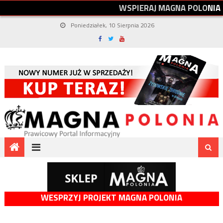
W
S
P
I
E
R
A
J
M
A
G
N
A
P
O
L
O
N
I
A
Poniedziałek, 10 Sierpnia 2026
WESPRZYJ PROJEKT MAGNA POLONIA