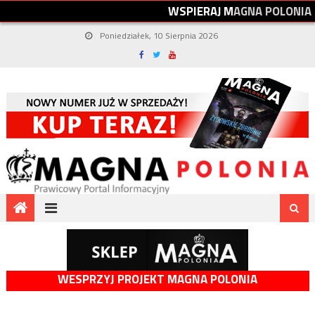
W
S
P
I
E
R
A
J
M
A
G
N
A
P
O
L
O
N
I
A
Poniedziałek, 10 Sierpnia 2026
WESPRZYJ PROJEKT MAGNA POLONIA