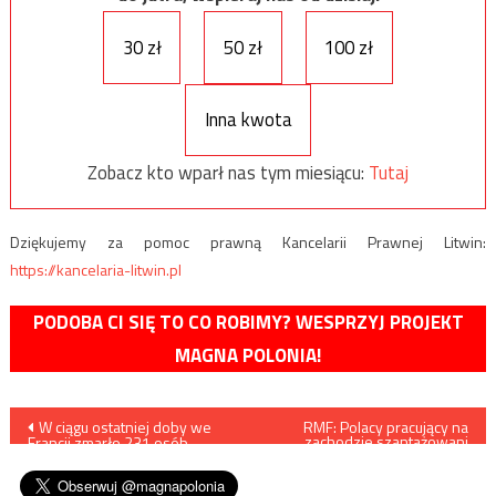
30 zł
50 zł
100 zł
Inna kwota
Zobacz kto wparł nas tym miesiącu:
Tutaj
Dziękujemy za pomoc prawną Kancelarii Prawnej Litwin:
https://kancelaria-litwin.pl
PODOBA CI SIĘ TO CO ROBIMY? WESPRZYJ PROJEKT
MAGNA POLONIA!
Nawigacja
W ciągu ostatniej doby we
RMF: Polacy pracujący na
zachodzie szantażowani
Francji zmarło 231 osób
przez pracodawców:
wpisu
zarażonych koronawirusem
„Wracajcie do kraju, ale wam
nie zapłacimy”