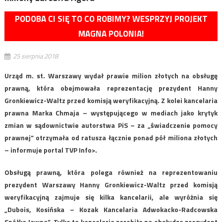
PODOBA CI SIĘ TO CO ROBIMY? WESPRZYJ PROJEKT
MAGNA POLONIA!
25 sierpnia 2018
Urząd m. st. Warszawy wydał prawie milion złotych na obsługę
prawną, która obejmowała reprezentację prezydent Hanny
Gronkiewicz-Waltz przed komisją weryfikacyjną. Z kolei kancelaria
prawna Marka Chmaja – występującego w mediach jako krytyk
zmian w sądownictwie autorstwa PiS – za „świadczenie pomocy
prawnej” otrzymała od ratusza łącznie ponad pół miliona złotych
– informuje portal TVP Info>.
Obsługą prawną, która polega również na reprezentowaniu
prezydent Warszawy Hanny Gronkiewicz-Waltz przed komisją
weryfikacyjną zajmuje się kilka kancelarii, ale wyróżnia się
„Dubois, Kosińska – Kozak Kancelaria Adwokacko-Radcowska
Spółka Jawna”. Tylko ta kancelaria zarobiła na obsłudze prezydent