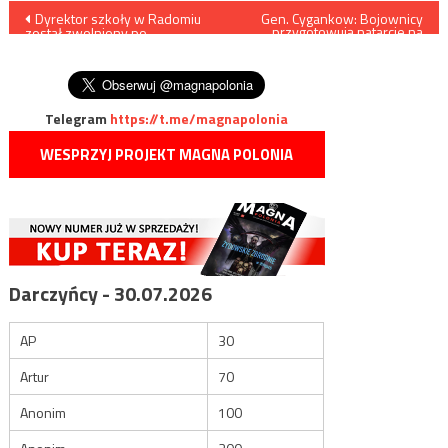
Nawigacja
Dyrektor szkoły w Radomiu
Gen. Cygankow: Bojownicy
przygotowują natarcie na
został zwolniony po
Hamę i Aleppo
wpisu
zorganizowaniu koncertu dla
Rodziny Radia Maryja
Telegram
https://t.me/magnapolonia
WESPRZYJ PROJEKT MAGNA POLONIA
Darczyńcy - 30.07.2026
AP
30
Artur
70
Anonim
100