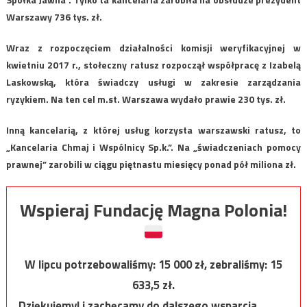
Warszawy 736 tys. zł.
Wraz z rozpoczęciem działalności komisji weryfikacyjnej w
kwietniu 2017 r., stołeczny ratusz rozpoczął współpracę z Izabelą
Laskowską, która świadczy usługi w zakresie zarządzania
ryzykiem. Na ten cel m.st. Warszawa wydało prawie 230 tys. zł.
Inną kancelarią, z której usług korzysta warszawski ratusz, to
„Kancelaria Chmaj i Wspólnicy Sp.k.”. Na „świadczeniach pomocy
prawnej” zarobili w ciągu piętnastu miesięcy ponad pół miliona zł.
Wspieraj Fundację Magna Polonia!
W lipcu potrzebowaliśmy:
15 000
zł, zebraliśmy:
15
633,5
zł.
Dziękujemy! i zachęcamy do dalszego wsparcia