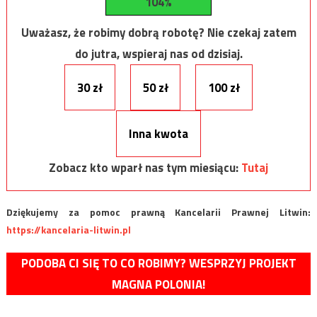
104%
Uważasz, że robimy dobrą robotę? Nie czekaj zatem
do jutra, wspieraj nas od dzisiaj.
30 zł
50 zł
100 zł
Inna kwota
Zobacz kto wparł nas tym miesiącu:
Tutaj
Dziękujemy za pomoc prawną Kancelarii Prawnej Litwin:
https://kancelaria-litwin.pl
PODOBA CI SIĘ TO CO ROBIMY? WESPRZYJ PROJEKT
MAGNA POLONIA!