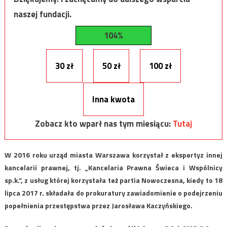
naszej fundacji.
104%
30 zł
50 zł
100 zł
Inna kwota
Zobacz kto wparł nas tym miesiącu:
Tutaj
W 2016 roku urząd miasta Warszawa korzystał z ekspertyz innej
kancelarii prawnej, tj. „Kancelaria Prawna Świeca i Wspólnicy
sp.k.”, z usług której korzystała też partia Nowoczesna, kiedy to 18
lipca 2017 r. składała do prokuratury zawiadomienie o podejrzeniu
popełnienia przestępstwa przez Jarosława Kaczyńskiego.