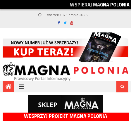
W
S
P
I
E
R
A
J
M
A
G
N
A
P
O
L
O
N
I
A
Czwartek, 06 Sierpnia 2026
WESPRZYJ PROJEKT MAGNA POLONIA