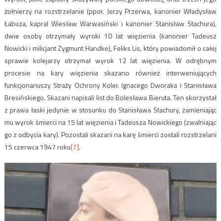
żołnierzy na rozstrzelanie (ppor. Jerzy Przerwa, kanonier Władysław
Łabuza, kapral Wiesław Warwasiński i kanonier Stanisław Stachura),
dwie osoby otrzymały wyroki 10 lat więzienia (kanonier Tadeusz
Nowicki i milicjant Zygmunt Handke), Feliks Lis, który powiadomił o całej
sprawie kolejarzy otrzymał wyrok 12 lat więzienia. W odrębnym
procesie na kary więzienia skazano również interweniujących
funkcjonariuszy Straży Ochrony Kolei: Ignacego Dworaka i Stanisława
Bresińskiego. Skazani napisali list do Bolesława Bieruta. Ten skorzystał
z prawa łaski jedynie w stosunku do Stanisława Stachury, zamieniając
mu wyrok śmierci na 15 lat więzienia i Tadeusza Nowickiego (zwalniając
go z odbycia kary). Pozostali skazani na karę śmierci zostali rozstrzelani
15 czerwca 1947 roku
[7]
.