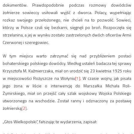
dokumentów. Prawdopodobnie podczas rozmowy dowódców
żołnierze sowieccy usiłowali wyjść z dworca. Polacy, wypełniając
rozkaz swojego przełożonego, nie chcieli na to pozwolić. Sowieci,
którzy w Polsce czuli się bezkarni, sięgnęli po broń. Rozpoczęła się
strzelanina, a jej w wyniku zostało zastrzelonych dwóch oficerów Armii
Czerwonej i szeregowiec.
W tym miejscu warto zatrzymać się nad przybliżeniem postaci
bohaterskiego polskiego dowódcy. Według ustaleń badacza tej sprawy
Krzysztofa M. Kaźmierczaka, miał on urodzić się 23 kwietnia 1925 roku
w miejscowości Rożyszcze na Wołyniu
[1]
. W czasie wojny, jak pisała
jego żona w liście o interwencję do Marszałka Michała Roli-
Żymirskiego, miał on przejść cały szlak wojskowy Wojska Polskiego
utworzonego na wschodzie. Został ranny i odznaczony za postawę
żołnierską
[2]
.
„Głos Wielkopolski”, fałszując te wydarzenia, zapisał: