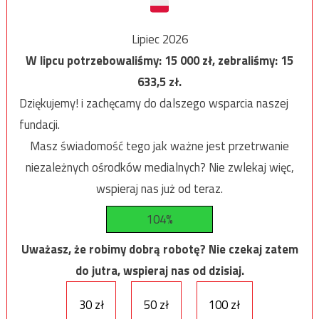
Lipiec 2026
W lipcu potrzebowaliśmy:
15 000
zł, zebraliśmy:
15
633,5
zł.
Dziękujemy! i zachęcamy do dalszego wsparcia naszej
fundacji.
Masz świadomość tego jak ważne jest przetrwanie
niezależnych ośrodków medialnych? Nie zwlekaj więc,
wspieraj nas już od teraz.
104%
Uważasz, że robimy dobrą robotę? Nie czekaj zatem
do jutra, wspieraj nas od dzisiaj.
30 zł
50 zł
100 zł