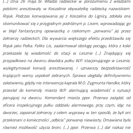
(…) Dnia 26 maja br. Władze radzieckie w porozumieniu z władzami
polskimi aresztowały w Koszalinie obywatelkę radziecką nazwiskiem
Rojuk. Podczas konwojowania jej z Koszalina do Lignicy, zdołała ona
skomunikować się z przygodnym podróżnym p. Lisem, wprowadzając go
w błąd fantastyczną opowiastką o rzekomym „porwaniu” jej przez
żołnierzy radzieckich. Dla wywarcia większego efektu przedstawiła się
Rojuk jako Polka. Feliks Lis, zaalarmował obsługę pociągu, która z kolei
przekazała tę wiadomość do stacji w Lesznie (…) Znajdujący się
przypadkowo na dworcu dowódca pułku W.P. stacjonującego w Lesznie,
wylegitymował konwój aresztowanej, i uznawszy bezpodstawność
krążących wersy uspokoił zebranych. Sprawa uległaby definitywnemu
załatwieniu, gdyby nie interwencja kaprala M.O. Zygmunta Handke, który
przesłał do komendy miasta W.P. alarmującą wiadomość o sytuacji
panującej na dworcu. Komendant miasta ppor. Przerwa zażądał, od
oficera inspekcyjnego pułku oddziału alarmowego, przy czym, idąc na
dworzec, zapoznał żołnierzy z celem wyprawy w ten sposób, że byli oni
przekonani o konieczności „odbicia” porwanej niewiasty. Omawiana była
również możliwość użycia broni. (…) ppor. Przerwa (…) dał rozkaz nie