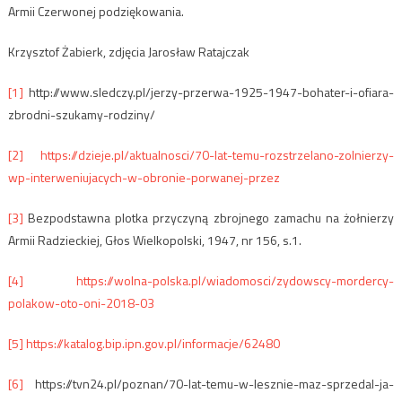
Armii Czerwonej podziękowania.
Krzysztof Żabierk, zdjęcia Jarosław Ratajczak
[1]
http://www.sledczy.pl/jerzy-przerwa-1925-1947-bohater-i-ofiara-
zbrodni-szukamy-rodziny/
[2]
https://dzieje.pl/aktualnosci/70-lat-temu-rozstrzelano-zolnierzy-
wp-interweniujacych-w-obronie-porwanej-przez
[3]
Bezpodstawna plotka przyczyną zbrojnego zamachu na żołnierzy
Armii Radzieckiej, Głos Wielkopolski, 1947, nr 156, s.1.
[4]
https://wolna-polska.pl/wiadomosci/zydowscy-mordercy-
polakow-oto-oni-2018-03
[5]
https://katalog.bip.ipn.gov.pl/informacje/62480
[6]
https://tvn24.pl/poznan/70-lat-temu-w-lesznie-maz-sprzedal-ja-