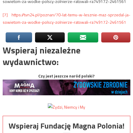
sowietom-za-wodke-polscy-zolnierze-ratowali-ra749172-2461561
[7]
https://tvn24.pl/poznan/70-lat-temu-w-lesznie-maz-sprzedal-ja-
sowietom-za-wodke-polscy-zolnierze-ratowali-ra749172-2461561
Wspieraj niezależne
wydawnictwo:
Czy jest jeszcze naród polski?
Wspieraj Fundację Magna Polonia!