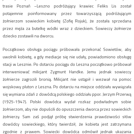
trasie Poznań –Leszno podróżujący krawiec Feliks Lis został
potajemnie poinformowany przez towarzyszącą podróżującym
żołnierzom sowieckim kobietę (Zofię Rojuk), że została sprzedana
przez męża za butelkę wódki wraz z dzieckiem. Sowieccy żołnierze
dziecko zostawili na dworcu.
Początkowo obsługa pociągu próbowała przekonać Sowietów, aby
uwolnili kobietę, a gdy mediacje się nie udały, powiadomiono obsługę
stacji w Lesznie. Po dotarciu pociągu do Leszna początkowo próbował
interweniować milicjant Zygmunt Handke. Jemu jednak sowieccy
żołnierze zagrozili bronią. Milicjant nie ustąpił i wezwał na pomoc
wojskowy pluton z Leszna. Po dotarciu na miejsce oddziału wywiązała
się wymiana zdań z dowódcą polskiego oddziału ppor. Jerzym Przerwą
(1925-1947). Polski dowódca wydał rozkaz podwładnym sobie
żołnierzom, aby nie dopuścili do opuszczenia dworca przez sowieckich
żołnierzy. Sam zaś podjął próbę stwierdzenia prawdziwości słów
dowódcy sowieckiego, który twierdził, że kobieta jest zatrzymana
zgodnie z prawem. Sowiecki dowódca odmówił jednak ukazania