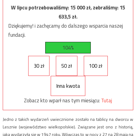
W lipcu potrzebowaliśmy:
15 000
zł, zebraliśmy:
15
633,5
zł.
Dziękujemy! i zachęcamy do dalszego wsparcia naszej
fundacji.
104%
30 zł
50 zł
100 zł
Inna kwota
Zobacz kto wparł nas tym miesiącu:
Tutaj
Jedno z takich wydarzeń uwiecznione zostało na tablicy na dworcu w
Lesznie (województwo wielkopolskie). Związane jest ono z historią,
jaka wydarzyła się w 1947 roku. Wówczas to w nocy z 27 na 28 maja na