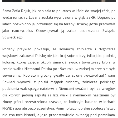
Sama Zofia Rojuk, jak napisała to po latach w liście do swojej córki, po
wydarzeniach z Leszna została wywieziona w głąb ZSRR. Dopiero po
latach pozwolono jej przenieść się na tereny Ukrainy, gdzie pracowała
jako nauczycielka. Obowiązywał ją zakaz opuszczania Związku
Sowieckiego.
Podany przykład pokazuje, że sowieccy żołnierze i dygnitarze
wojskowi traktowali Polskę nie jako kraj sojuszniczy, tylko jako podbitą
kolonię, której zajęcie okupili śmiercią swoich towarzyszy broni w
czasie walk z Niemcami. Polska po 1945 roku w żadnej mierze nie była
suwerenna. Kobietom groziły gwałty ze strony „wyzwolicieli”, sami
Sowieci wywozili z polski majątek ruchomy, żołnierze polskiego
podziemia walczącego najpierw z Niemcami uważani byli za wrogów,
dla których jedyną zapłatą za lata walki z niemieckim nazizmem był
zimny grób i przestrzelona czaszka, co kończyło katusze w lochach
NKWD i aparatu bezpieczeństwa. Pomimo tego, polskie społeczeństwo
nie zna tych historii, a jego przedstawiciele składają pod pomnikami