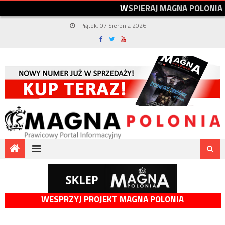
W
S
P
I
E
R
A
J
M
A
G
N
A
P
O
L
O
N
I
A
Piątek, 07 Sierpnia 2026
WESPRZYJ PROJEKT MAGNA POLONIA