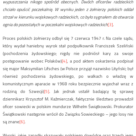
wypuszczania nikogo spośród obecnych. Dwóch oficerów radzieckich
chciało opuścić poczekalnię. W wyniku jeden z żołnierzy polskich oddał
strzał w kierunku wojskowych radzieckich, co było sygnałem do otwarcia
ognia do pozostałych w poczekalni wojskowych radzieckich
[3]
.
Proces polskich żołnierzy odbył się 7 czerwca 1947 r. Na czele sądu,
który wydał haniebny wyrok stał podpułkownik Franciszek Szeliński
(pochodzenia żydowskiego; nigdy nie podniósł kary za swoje
postępowanie wobec Polaków)
[4]
, a pod aktem oskarżenia podpisał
się major Maksymilian Lifsches (w Polsce przyjął nazwisko Lityński; był
również pochodzenia żydowskiego, po walkach o władzę w
komunistycznym aparacie w 1968 roku bezpiecznie wyjechał wraz z
rodziną do Szwecji)
[5]
. Jak jednak ustalił badający tę sprawę
dziennikarz Krzysztof M. Kaźmierczak, faktycznie śledztwo prowadził
oficer sowiecki w polskim mundurze Wilhelm Świątkowski. Prokurator
Świątkowski następnie wrócił do Związku Sowieckiego – jego losy nie
są znane
[6]
.
Wyroki, jakie zapadły skazywały polskiego dowódcę oraz trzech jego