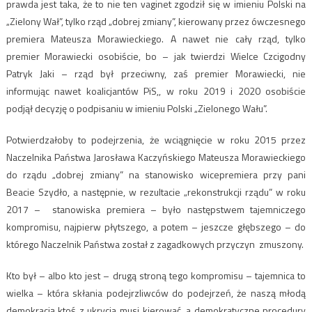
prawda jest taka, że to nie ten vaginet zgodził się w imieniu Polski na
„Zielony Wał”, tylko rząd „dobrej zmiany”, kierowany przez ówczesnego
premiera Mateusza Morawieckiego. A nawet nie cały rząd, tylko
premier Morawiecki osobiście, bo – jak twierdzi Wielce Czcigodny
Patryk Jaki – rząd był przeciwny, zaś premier Morawiecki, nie
informując nawet koalicjantów PiS,, w roku 2019 i 2020 osobiście
podjął decyzję o podpisaniu w imieniu Polski „Zielonego Wału”.
Potwierdzałoby to podejrzenia, że wciągnięcie w roku 2015 przez
Naczelnika Państwa Jarosława Kaczyńskiego Mateusza Morawieckiego
do rządu „dobrej zmiany” na stanowisko wicepremiera przy pani
Beacie Szydło, a następnie, w rezultacie „rekonstrukcji rządu” w roku
2017 – stanowiska premiera – było następstwem tajemniczego
kompromisu, najpierw płytszego, a potem – jeszcze głębszego – do
którego Naczelnik Państwa został z zagadkowych przyczyn zmuszony.
Kto był – albo kto jest – drugą stroną tego kompromisu – tajemnica to
wielka – która skłania podejrzliwców do podejrzeń, że naszą młodą
demokracją ktoś z ukrycia musi kierować, a demokratyczne procedury