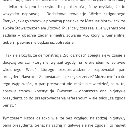
są tylko rodzajem teatrzyku dla publiczności, żeby myślała, że to
wszystko naprawdę. Dodatkowo rewelacje Wielce czcigodnego
Patryka Jakiego stanowią poważną poszlakę, że Mateusz Morawiecki ze
swoim Stowarzyszeniem „Rozwój Plus” cały czas realizuje wyznaczone
zadania – obecnie zadanie neutralizowania PiS, który w Generalnej
Guberni pewnie nie będzie już potrzebne.
Tak się złożyło, że demonstracja „Solidarności” zbiegła się w czasie z
decyzją Senatu, który nie wyraził zgody na referendum w sprawie
„Zielonego Wału”, którego przeprowadzenie zapowiadał pan
prezydent Nawrocki. Zapowiadał – ale czy szczerze? Można mieć co do
tego wątpliwości, o pan prezydent nie może nie wiedzieć, co w tej
sprawie stanowi konstytucja. Owszem – dopuszcza ona inicjatywę
prezydenta co do przeprowadzenia referendum – ale tylko „za zgodą
Senatu”.
Tymczasem każde dziecko wie, że bez względu na rodzaj inicjatywy
pana prezydenta, Senat na żadną inicjatywę się nie zgodzi i to nawet