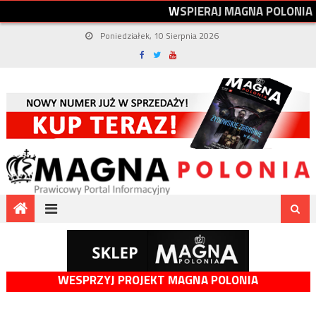
W
S
P
I
E
R
A
J
M
A
G
N
A
P
O
L
O
N
I
A
Poniedziałek, 10 Sierpnia 2026
WESPRZYJ PROJEKT MAGNA POLONIA