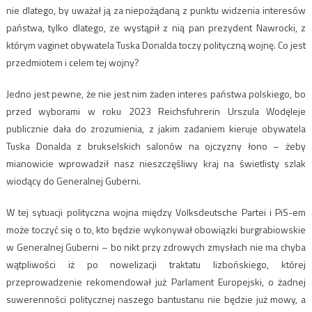
nie dlatego, by uważał ją za niepożądaną z punktu widzenia interesów
państwa, tylko dlatego, ze wystąpił z nią pan prezydent Nawrocki, z
którym vaginet obywatela Tuska Donalda toczy polityczną wojnę. Co jest
przedmiotem i celem tej wojny?
Jedno jest pewne, że nie jest nim żaden interes państwa polskiego, bo
przed wyborami w roku 2023 Reichsfuhrerin Urszula Wodęleje
publicznie dała do zrozumienia, z jakim zadaniem kieruje obywatela
Tuska Donalda z brukselskich salonów na ojczyzny łono – żeby
mianowicie wprowadził nasz nieszczęśliwy kraj na świetlisty szlak
wiodący do Generalnej Guberni.
W tej sytuacji polityczna wojna między Volksdeutsche Partei i PiS-em
może toczyć się o to, kto będzie wykonywał obowiązki burgrabiowskie
w Generalnej Guberni – bo nikt przy zdrowych zmysłach nie ma chyba
wątpliwości iż po nowelizacji traktatu lizbońskiego, której
przeprowadzenie rekomendował już Parlament Europejski, o żadnej
suwerenności politycznej naszego bantustanu nie będzie już mowy, a