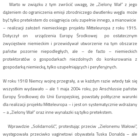
Warto w związku z tym zwrócić uwagę, że „Zielony Wał” z jego
dążeniem do ograniczenia emisji zbrodniczego dwutlenku węgla może
być tylko pretekstem do osiągnięcia celu zupełnie innego, a mianowicie
– realizacji założeń niemieckiego projektu Mitteleuropa z roku 1915.
Dotyczył on urządzenia Europy Środkowej po ostatecznym
zwycięstwie niemieckim i przewidywał utworzenie na tym obszarze
państw pozornie niepodległych, ale – de facto – niemieckich
protektoratów o gospodarkach niezdolnych do konkurowania z
gospodarką niemiecką, tylko uzupełniających i peryferyjnych.
W roku 1918 Niemcy wojnę przegrały, a w każdym razie wtedy tak się
wszystkim wydawało – ale 1 maja 2004 roku, po Anschlussie państw
Europy Środkowej do Unii Europejskiej, powstały polityczne warunki
dla realizacji projektu Mitteleuropa – i jest on systematycznie wdrażany
– a „Zielony Wał” oraz inne wynalazki są tylko pretekstem.
Wprawdzie „Solidarność”, protestując przeciw „Zielonemu Wałowi”,
występowała przeciwko vaginetowi obywatela Tuska Donalda – ale