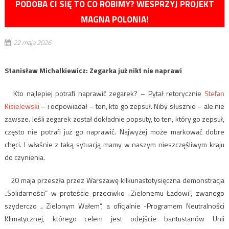
PODOBA CI SIĘ TO CO ROBIMY? WESPRZYJ PROJEKT
MAGNA POLONIA!
22 maja 2026
Stanisław Michalkiewicz: Zegarka już nikt nie naprawi
Kto najlepiej potrafi naprawić zegarek? – Pytał retorycznie
Stefan
Kisielewski
– i odpowiadał – ten, kto go zepsuł. Niby słusznie – ale nie
zawsze. Jeśli zegarek został dokładnie popsuty, to ten, który go zepsuł,
często nie potrafi już go naprawić. Najwyżej może markować dobre
chęci. I właśnie z taką sytuacją mamy w naszym nieszczęśliwym kraju
do czynienia.
20 maja przeszła przez Warszawę kilkunastotysięczna demonstracja
„Solidarności” w proteście przeciwko „Zielonemu Ładowi”, zwanego
szyderczo „ Zielonym Wałem”, a oficjalnie -Programem Neutralności
Klimatycznej, którego celem jest odejście bantustanów Unii