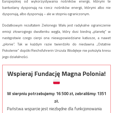
Europejskiej od wykorzystywania nośników energii, którymi te
bantustany dysponują na rzecz nośników energii, którymi albo nie
dysponują, albo dysponują – ale w stopniu ograniczonym.
Dodatkowym rezultatem Zielonego Wału jest radykalne ograniczenie
emisji złowrogiego dwutlenku węgla, który dusi biedną „planetę” w
następstwie czego cierpi ona niewypowiedziane katiusze, a nawet
„płonie”. Tak w każdym razie twierdziło do niedawna „Ostatnie
Pokolenie” dopóki Reichsfuhrerin Urszula Wodęleje nie położyła kresu
jego działalności.
Wspieraj Fundację Magna Polonia!
W sierpniu potrzebujemy:
16 500
zł, zebraliśmy:
1351
zł.
Państwa wsparcie jest niezbędne dla funkcjonowania