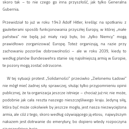
skoro tak – to nie czego go inna przyszłość, jak tylko Generalna
Gubernia.
Przewidział to już w roku 1943 Adolf Hitler, kreśląc na spotkaniu z
gauleiterami sposób funkcjonowania przyszłej Europy, w której „małe
państwa” nie będą już miały racji bytu, bo „tylko Niemcy” mogą
prawidłowo zorganizować Europę. Toteż organizują, na razie przy
zachowaniu pozorów dobrowolności – ale w roku 2039, kiedy to
według planów Bundeswehra stanie się najsilniejszą armią w Europie,
te pozory mogą zostać odrzucone.
W tej sytuacji protest „Solidarności” przeciwko „Zielonemu Ładowi”
nie mógł mieć żadnej siły sprawczej, służąc tylko przypomnieniu opinii
publicznej, że ta organizacja jeszcze istnieje – chociaż już nic nie może,
podobnie jak cała reszta naszego nieszczęśliwego kraju. Jedyną siłą,
która być może cokolwiek by jeszcze mogła, jest nasza niezwyciężona
armia, ale cóż z tego, skoro według ożywiającego ją etosu, najwyższym
nakazem jest dotrwanie do emerytury, bo dopiero wtedy rozpoczyna
się prawdziwe życie.