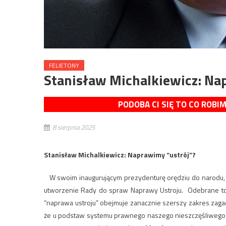
FELIETONY
Stanisław Michalkiewicz: Na
PODOBA CI SIĘ TO CO ROBI
8 sierpnia 2025
Stanisław Michalkiewicz: Naprawimy “ustrój”?
W swoim inaugurującym prezydenturę orędziu do narodu, 
utworzenie Rady do spraw Naprawy Ustroju. Odebrane to z
“naprawa ustroju” obejmuje zanacznie szerszy zakres zagad
że u podstaw systemu prawnego naszego nieszczęśliwego kra