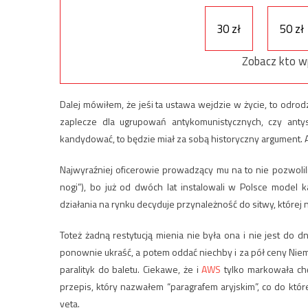
30 zł
50 zł
Zobacz kto w
Dalej mówiłem, że jeśi ta ustawa wejdzie w życie, to odrodz
zaplecze dla ugrupowań antykomunistycznych, czy antys
kandydować, to będzie miał za sobą historyczny argument.
Najwyraźniej oficerowie prowadzący mu na to nie pozwoli
nogi”), bo już od dwóch lat instalowali w Polsce model 
działania na rynku decyduje przynależność do sitwy, której
Toteż żadną restytucją mienia nie była ona i nie jest do
ponownie ukraść, a potem oddać niechby i za pół ceny Niem
paralityk do baletu. Ciekawe, że i
AWS
tylko markowała chę
przepis, który nazwałem “paragrafem aryjskim”, co do któ
veta.