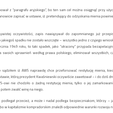
nował z “paragrafu aryjskiego”, bo ten sam cel można osiągnąć przy użyc
anowicie zapisać w ustawie, iż pretendujący do odzyskania mienia powini
zywistej oczywistości, zapis nawiązywał do zapomnianego już przepi
o jakiegoś spadku nie zostało wszczęte – wszystko jedno z czyjego wnios
nia 1949 roku, to taki spadek, jako “utracony” przypada bezapelacyjn
a swoich uprawnień według prawa polskiego, eliminował wszystkich, c
e sądziłem iż AWS naprawdę chce przeforsować restytucję mienia, kie
 ustawie, którą prezydent Kwaśniewski oczywiście zawetował – i do dziś dn
S-owi nie chodziło o żadną restytucję mienia, tylko o jej zamarkowani
potem zwalić winę na niego.
” podlegał przecież, a może i nadal podlega bezpieczniakom, którzy – j
 bo w kapitalizmie kompradorskim znaleźli odpowiednie warunki rozwoju n