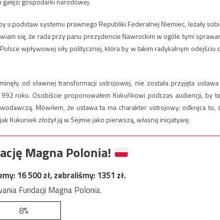
 gałęzi gospodarki narodowej.
 jakby u podstaw systemu prawnego Republiki Federalnej Niemiec, leżały sobi
bawiam się, że rada przy panu prezydencie Nawrockim w ogóle tymi sprawa
Polsce wpływowej siły politycznej, która by w takim radykalnym odejściu 
minęły od sławnej transformacji ustrojowej, nie została przyjęta ustawa
ę 1992 roku. Osobiście proponowałem Kukuńkowi podczas audiencji, by t
tawodawczą. Mówiłem, że ustawa ta ma charakter ustrojowy; odkręca to, 
ak Kukuniek złożył ją w Sejmie jako pierwszą, własną inicjatywę.
ację Magna Polonia!
jemy:
16 500
zł, zebraliśmy:
1351
zł.
ania Fundacji Magna Polonia.
8%