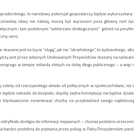
mpradorskiego, to narodowy potencjał gospodarczy będzie wykorzystany
zniackiej sitwy nie należą, muszą być wyrzuceni poza główny nurt życ
ycznym i tym podobnymi “sektorzami strategicznymi” gdzieś na peryfer
iczny sens.
skazane jest na bycie “sługą”, jak nie “ukraińskiego”, to żydowskiego, albo
bylczy jest przez własnych Umiłowanych Przywódców skazany na spłacani
rosnącego w tempie miliarda złotych na dobę długu publicznego – a więc 
ej zależy od rzeczywistego układu sił politycznych w społeczeństwie, niż 
 będzie należało do bezpieki, dopóty żadna konstytucja nie będzie działa
 błyskawicznie zorientować choćby na przykładzied swego najbliższe
cetryfikatu dostępu do informacji niejawnych – chociaż podobno orzeczen
uacja bardzo podobna do pojmania przez policję w Pałcu Prezydenckim pan