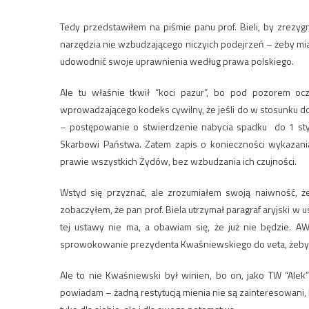
Tedy przedstawiłem na piśmie panu prof. Bieli, by zrezyg
narzędzia nie wzbudzającego niczyich podejrzeń – żeby mi
udowodnić swoje uprawnienia według prawa polskiego.
Ale tu właśnie tkwił “koci pazur”, bo pod pozorem oc
wprowadzającego kodeks cywilny, że jeśli do w stosunku d
– postępowanie o stwierdzenie nabycia spadku do 1 stycz
Skarbowi Państwa. Zatem zapis o konieczności wykazani
prawie wszystkich Żydów, bez wzbudzania ich czujności.
Wstyd się przyznać, ale zrozumiałem swoją naiwność, ż
zobaczyłem, że pan prof. Biela utrzymał paragraf aryjski w
tej ustawy nie ma, a obawiam się, że już nie będzie. AW
sprowokowanie prezydenta Kwaśniewskiego do veta, żeby 
Ale to nie Kwaśniewski był winien, bo on, jako TW “Alek
powiadam – żadną restytucją mienia nie są zainteresowani,