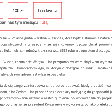
100 zł
Inna kwota
parł nas tym miesiącu:
Tutaj
i się w Polasce gruba warstwa właścicieli, która będzie stanowiła natural
ocjalistycznych i wreszcie – że jeśli Kukuniek będzie chciał ponown
 Ale Kukuniek nam odmówił, a 4 czerwca 1992 roku zrozumiałem dlaczego.
li (“wiecie, rozumiecie Wałęsa – bo przypomnimy wam skąd wam wyrasta
kapitalizmu kompradorskiego, w którym o dostępie do rynku i możliwoś
 najtwardszym jądrem jest właśnie bezpieka.
 dnia dzisiejszego zainteresowana, bo po co oddawać, kiedy przecież moż
com, albo Żydom – bo przecież bezpieczniacy nadają się do gospodarki, j
ć przeforsowania ustawy o restytucji mienia, bo wprowadziła do projek
rego było jasne, że prezydent Kwaśniewski wykorzysta go jako pretekst 