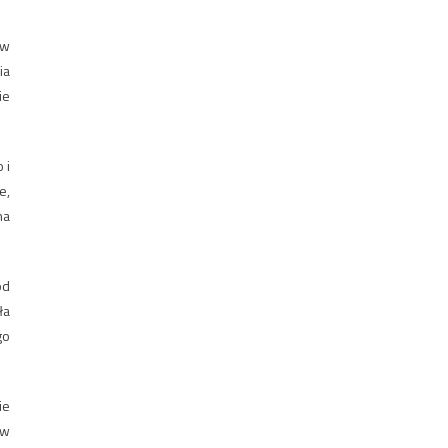
 w
ia
ie
 i
e,
na
od
ła
go
ie
ów