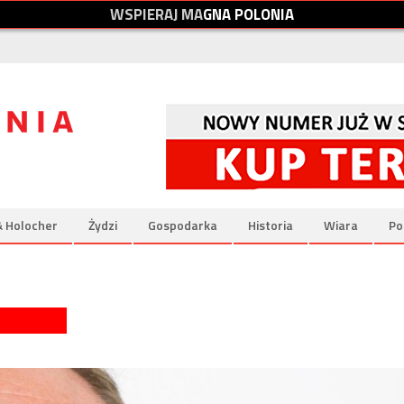
W
S
P
I
E
R
A
J
M
A
G
N
A
P
O
L
O
N
I
A
& Holocher
Żydzi
Gospodarka
Historia
Wiara
Po