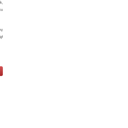
k,
ku
by
ął