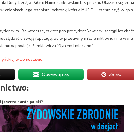
denta Dudy, bedą w Pałacu Namiestnikowskim bezpieczni. Okazało się jedna
w członkach jego osobistej ochrony, którzy MUSIELI uczestniczyć w spis
ezydenckim i Belwederze, czy też pan prezydent Nawrocki zastąpi ich choć
szą dbać o swoją reputację, bo w przeciwnym razie nikt by ich nie wynaj
skiemu w powieści Sienkiewicza “Ogniem i mieczem”.
ołyńskiej w Domostawie
t
Obserwuj nas
Zapisz
nictwo:
t jeszcze naród polski?