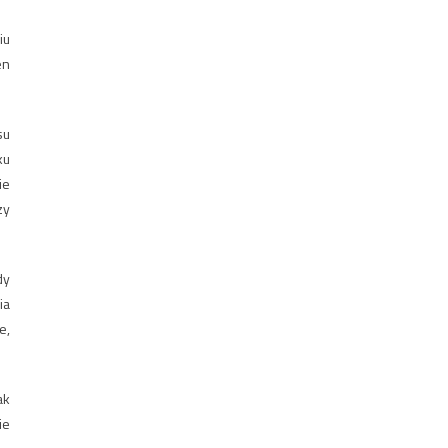
iu
en
su
ku
ie
zy
dy
ia
e,
ak
ie