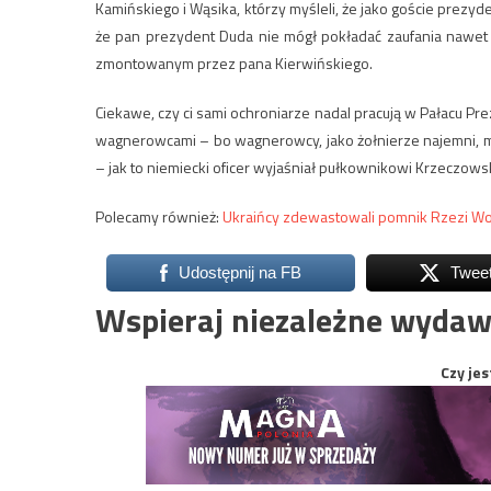
Kamińskiego i Wąsika, którzy myśleli, że jako goście prezy
że pan prezydent Duda nie mógł pokładać zaufania nawet 
zmontowanym przez pana Kierwińskiego.
Ciekawe, czy ci sami ochroniarze nadal pracują w Pałacu Pr
wagnerowcami – bo wagnerowcy, jako żołnierze najemni, mu
– jak to niemiecki oficer wyjaśniał pułkownikowi Krzeczow
Polecamy również:
Ukraińcy zdewastowali pomnik Rzezi W
Udostępnij na FB
Twee
Wspieraj niezależne wydaw
Czy jes