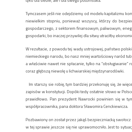
tyko dla siebie, ale i dla swego potomstwa.
Tymczasem jeśli nie odejdziemy od modelu kapitalizmu ko
niewielkim stopniu, ponieważ wszyscy, którzy do bezpiec
gospodarczego, z sektorem finansowym, paliwowym, eneget
gospodarki, bo inaczej przywilej dla sitwy utraciłby ekonom
W rezultacie, z powodu tej wady ustrojowej, państwo polskie 
niemieckiego narodu, bo nasz mniej wartościowy naród tu
a właściwie nawet nie spłacanie, tylko na “obsługiwanie” 
coraz głębszą niewolę u lichwiarskiej międzynarodówki.
Im starszy sie robię, tym bardziej przekonuję się, że więc
zapisów w konstytucji. Dopóki tedy ostatnie słowo w Polsce
prawidłowo. Pan prezydent Nawrocki powinien się w tym
współpracownika, pana doktora Sławomira Cenckiewicza.
Pozbawiony on został przez jakąś bezpieczniacką swołocz 
w tej sprawie jeszcze się nie uprawomocniło. Jest to syt