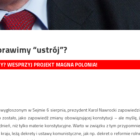
prawimy “ustrój”?
MY? WESPRZYJ PROJEKT MAGNA POLONIA!
wygłoszonym w Sejmie 6 sierpnia, prezydent Karol Nawrocki zapowiedzi
ostało, jako zapowiedź zmiany obowiązującej konstytucji – ale myślę, 
nień, niż tylko materie konstytucyjne. Warto w związku z tym przypomnie
ju, leżą dekrety i ustawy komunistyczne, jak np. dekret o reformie rolne