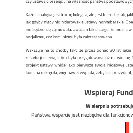
czy ustawa o przejęciu na własność państwa podstawowych
Każda analogia jest trochę kulejąca, ale jest to trochę tak,
jak gdyby nigdy nic, hitlerowskie ustawy norymberskie. O
nie będzie się zajmowała. Uważam tak dlatego, że nie ma w 
socjalizmu, czy komunizmu była zainteresowana.
Wskazuje na to choćby fakt, że przez ponad 30 lat, jakie 
restytucji mienia, która była przygotowana już na wiosn
projekt ustawy wniósł jako pierwszą swoją inicjatywę us
komuna nakręciła, więc nawet wypada, żeby taki prezydent, j
Wspieraj Fund
W sierpniu potrzebu
Państwa wsparcie jest niezbędne dla funkcjonow