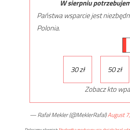
W sierpniu potrzebuje
Państwa wsparcie jest niezbędn
Polonia.
30 zł
50 zł
Zobacz kto wpa
— Rafał Mekler (@MeklerRafal)
August 7
Polecamy również:
Studentka medycyny nie chciała brać udzi