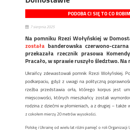
PODOBA CI SIĘ TO CO ROBI
7 sierpnia 2025
Na pomniku Rzezi Wołyńskiej w Domosta
została
banderowska czerwono-czarna 
przekazała rzecznik prasowa Komendy
Pracało, w sprawie ruszyło śledztwo. Na 
Ukraińcy zdewastowali pomnik Rzezi Wołyńskiej. P
podkarpaciu, gdyż z uwagi na polityczną poprawność,
rzeźba przedstawia orła, którego korpus jest u
miejscowości, których mieszkańcy zostali wymord
rodzina z dziećmi w płomieniach, a z drugiej – także
.
z cokołem mierzy 20 metrów wysokości
Polskę i Ukrainę od wielu lat różni pamięć o roli Organizacj