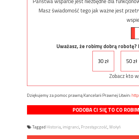
Państwa wsparcie jest niezbędne dla funkcjonow
Masz świadomość tego jak ważne jest przetrw
wspie
Uważasz, że robimy dobrą robotę? Ni
30 zł
50 zł
Zobacz kto w
Dziękujemy za pomoc prawną Kancelarii Prawnej Litwin:
http
PODOBA CI SIĘ TO CO ROBI
Tagged
Historia
,
imigranci
,
Przestępczość
,
Wołyń