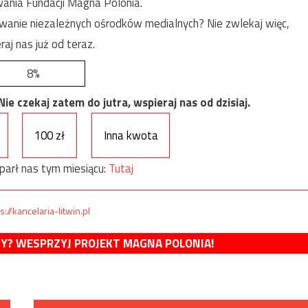
ania Fundacji Magna Polonia.
anie niezależnych ośrodków medialnych? Nie zwlekaj więc,
raj nas już od teraz.
8%
e czekaj zatem do jutra, wspieraj nas od dzisiaj.
100 zł
Inna kwota
parł nas tym miesiącu:
Tutaj
s://kancelaria-litwin.pl
MY? WESPRZYJ PROJEKT MAGNA POLONIA!