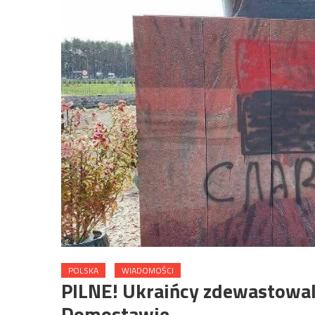
POLSKA
WIADOMOŚCI
PILNE! Ukraińcy zdewastowal
Domostawie