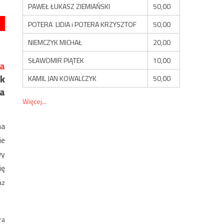
PAWEŁ ŁUKASZ ZIEMIAŃSKI
50,00
POTERA LIDIA i POTERA KRZYSZTOF
50,00
NIEMCZYK MICHAŁ
20,00
SŁAWOMIR PIĄTEK
10,00
a
k
KAMIL JAN KOWALCZYK
50,00
a
Więcej...
na
ie
wy
ię
az
ra