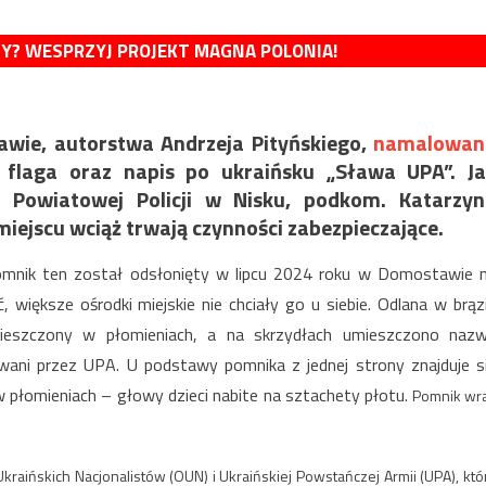
MY? WESPRZYJ PROJEKT MAGNA POLONIA!
wie, autorstwa Andrzeja Pityńskiego,
namalowan
flaga oraz napis po ukraińsku „Sława UPA”. Ja
 Powiatowej Policji w Nisku, podkom. Katarzyn
miejscu wciąż trwają czynności zabezpieczające.
omnik ten został odsłonięty w lipcu 2024 roku w Domostawie 
 większe ośrodki miejskie nie chciały go u siebie. Odlana w brąz
mieszczony w płomieniach, a na skrzydłach umieszczono naz
owani przez UPA.
U podstawy pomnika z jednej strony znajduje s
 w płomieniach – głowy dzieci nabite na sztachety płotu.
Pomnik wr
i Ukraińskich Nacjonalistów (OUN) i Ukraińskiej Powstańczej Armii (UPA), któ