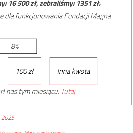
my:
16 500
zł, zebraliśmy:
1351
zł.
e dla funkcjonowania Fundacji Magna
8%
100 zł
Inna kwota
rł nas tym miesiącu:
Tutaj
, 2025
ału w aborcji. Wyrzucono ją z uczelni