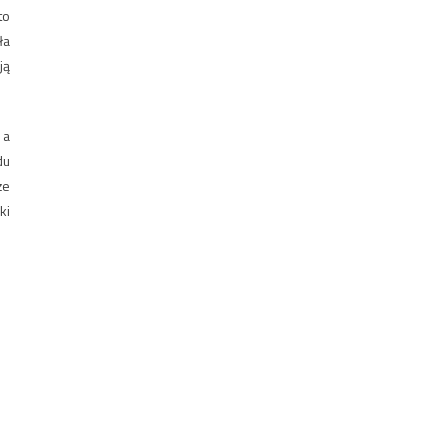
to
ła
ją
 a
du
że
ki