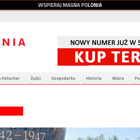
W
S
P
I
E
R
A
J
M
A
G
N
A
P
O
L
O
N
I
A
& Holocher
Żydzi
Gospodarka
Historia
Wiara
Po