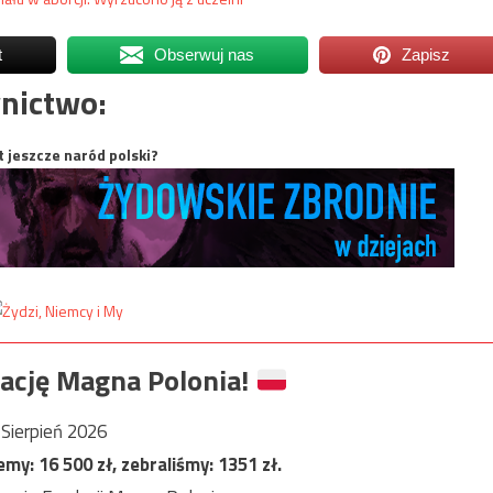
t
Obserwuj nas
Zapisz
nictwo:
t jeszcze naród polski?
ację Magna Polonia!
Sierpień 2026
jemy:
16 500
zł, zebraliśmy:
1351
zł.