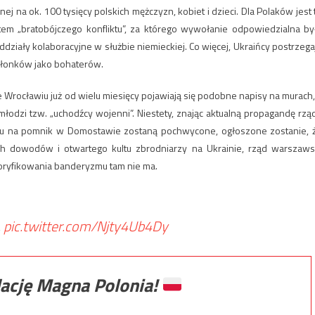
ej na ok. 100 tysięcy polskich mężczyzn, kobiet i dzieci. Dla Polaków jest 
ktem „bratobójczego konfliktu”, za którego wywołanie odpowiedzialna by
ddziały kolaboracyjne w służbie niemieckiej. Co więcej, Ukraińcy postrzega
złonków jako bohaterów.
e Wrocławiu już od wielu miesięcy pojawiają się podobne napisy na murach,
odzi tzw. „uchodźcy wojenni”. Niestety, znając aktualną propagandę rzą
taku na pomnik w Domostawie zostaną pochwycone, ogłoszone zostanie, 
ch dowodów i otwartego kultu zbrodniarzy na Ukrainie, rząd warszaws
oryfikowania banderyzmu tam nie ma.
.
pic.twitter.com/Njty4Ub4Dy
ację Magna Polonia!