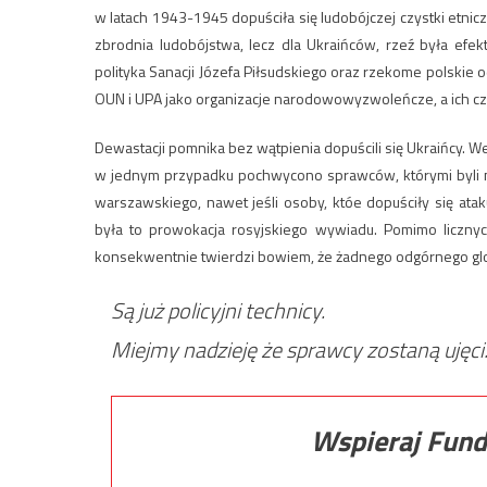
w latach 1943-1945 dopuściła się ludobójczej czystki etniczn
zbrodnia ludobójstwa, lecz dla Ukraińców, rzeź była efe
polityka Sanacji Józefa Piłsudskiego oraz rzekome polskie o
OUN i UPA jako organizacje narodowowyzwoleńcze, a ich c
Dewastacji pomnika bez wątpienia dopuścili się Ukraińcy. W
w jednym przypadku pochwycono sprawców, którymi byli mł
warszawskiego, nawet jeśli osoby, któe dopuściły się a
była to prowokacja rosyjskiego wywiadu. Pomimo liczny
konsekwentnie twierdzi bowiem, że żadnego odgórnego gl
Są już policyjni technicy.
Miejmy nadzieję że sprawcy zostaną ujęci
Wspieraj Fund