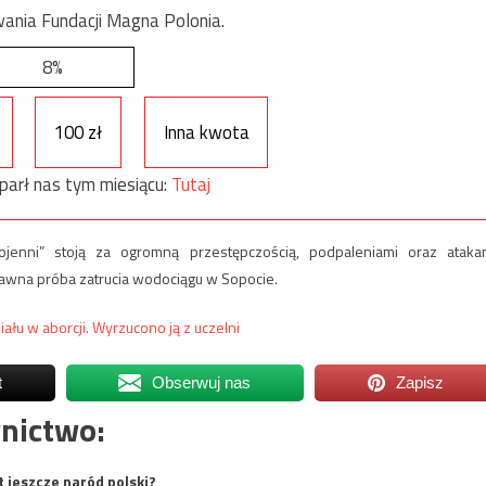
ania Fundacji Magna Polonia.
8%
100 zł
Inna kwota
parł nas tym miesiącu:
Tutaj
enni” stoją za ogromną przestępczością, podpaleniami oraz ataka
edawna próba zatrucia wodociągu w Sopocie.
ału w aborcji. Wyrzucono ją z uczelni
t
Obserwuj nas
Zapisz
nictwo:
t jeszcze naród polski?