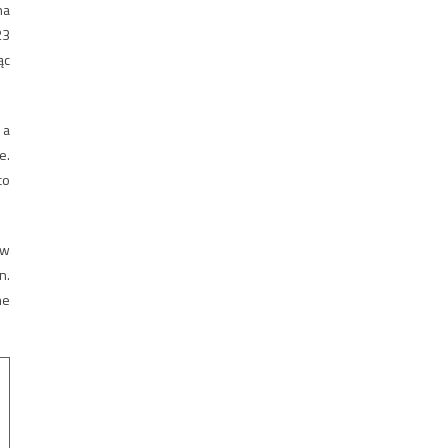
na
23
ąc
 a
e.
co
 w
n.
me