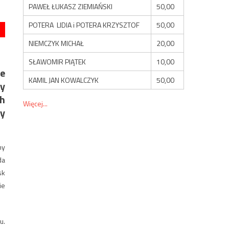
PAWEŁ ŁUKASZ ZIEMIAŃSKI
50,00
POTERA LIDIA i POTERA KRZYSZTOF
50,00
NIEMCZYK MICHAŁ
20,00
SŁAWOMIR PIĄTEK
10,00
ie
KAMIL JAN KOWALCZYK
50,00
wy
ch
Więcej...
sy
ny
da
sk
ie
u.