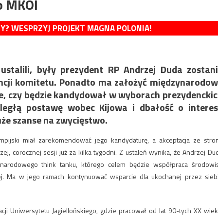
o MKOl
MY? WESPRZYJ PROJEKT MAGNA POLONIA!
stalili, były prezydent RP Andrzej Duda zostan
ncji komitetu. Ponadto ma założyć międzynarodo
jasne, czy będzie kandydował w wyborach prezydencki
 uległą postawę wobec Kijowa i dbałość o intere
uże szanse na zwycięstwo.
mpijski miał zarekomendować jego kandydaturę, a akceptacja ze stro
, corocznej sesji już za kilka tygodni. Z ustaleń wynika, że Andrzej Du
ynarodowego think tanku, którego celem będzie współpraca środowi
j. Ma w jego ramach kontynuować wsparcie dla ukochanej przez sieb
cji Uniwersytetu Jagiellońskiego, gdzie pracował od lat 90-tych XX wiek