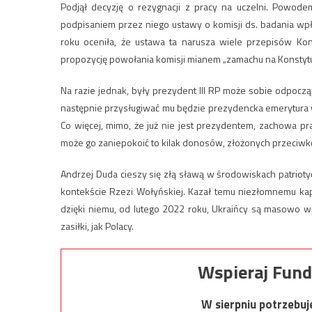
Podjął decyzję o rezygnacji z pracy na uczelni. Powode
podpisaniem przez niego ustawy o komisji ds. badania wpł
roku oceniła, że ustawa ta narusza wiele przepisów Kons
propozycję powołania komisji mianem „zamachu na Konstytu
Na razie jednak, były prezydent III RP może sobie odpoczą
następnie przysługiwać mu będzie prezydencka emerytura w 
Co więcej, mimo, że już nie jest prezydentem, zachowa p
może go zaniepokoić to kilak donosów, złożonych przeciw
Andrzej Duda cieszy się złą sławą w środowiskach patrioty
kontekście Rzezi Wołyńskiej. Kazał temu niezłomnemu kapł
dzięki niemu, od lutego 2022 roku, Ukraińcy są masowo wp
zasiłki, jak Polacy.
Wspieraj Fund
W sierpniu potrzebu