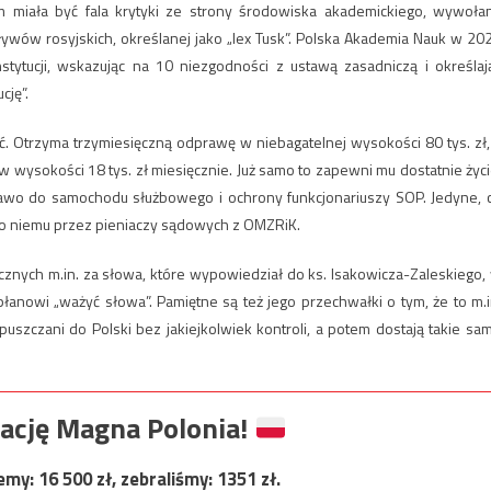
m miała być fala krytyki ze strony środowiska akademickiego, wywoła
ywów rosyjskich, określanej jako „lex Tusk”. Polska Akademia Nauk w 20
tytucji, wskazując na 10 niezgodności z ustawą zasadniczą i określaj
cję”.
ć. Otrzyma trzymiesięczną odprawę w niebagatelnej wysokości 80 tys. zł,
wysokości 18 tys. zł miesięcznie. Już samo to zapewni mu dostatnie życi
rawo do samochodu służbowego i ochrony funkcjonariuszy SOP. Jedyne, 
ko niemu przez pieniaczy sądowych z OMZRiK.
cznych m.in. za słowa, które wypowiedział do ks. Isakowicza-Zaleskiego,
anowi „ważyć słowa”. Pamiętne są też jego przechwałki o tym, że to m.i
uszczani do Polski bez jakiejkolwiek kontroli, a potem dostają takie sa
ację Magna Polonia!
jemy:
16 500
zł, zebraliśmy:
1351
zł.