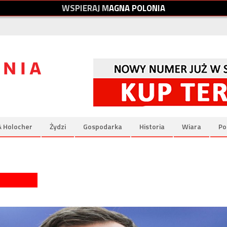
W
S
P
I
E
R
A
J
M
A
G
N
A
P
O
L
O
N
I
A
& Holocher
Żydzi
Gospodarka
Historia
Wiara
Po