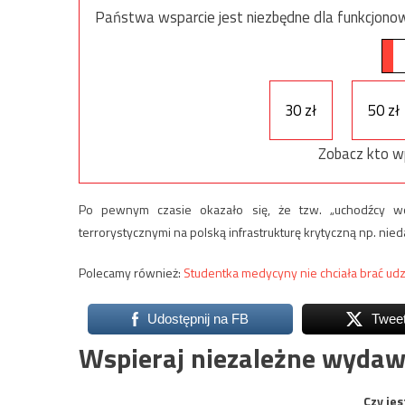
Państwa wsparcie jest niezbędne dla funkcjonow
30 zł
50 zł
Zobacz kto w
Po pewnym czasie okazało się, że tzw. „uchodźcy woj
terrorystycznymi na polską infrastrukturę krytyczną np. ni
Polecamy również:
Studentka medycyny nie chciała brać udzi
Udostępnij na FB
Twee
Wspieraj niezależne wydaw
Czy jes