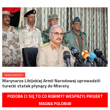
WIADOMOŚCI
Marynarze Libijskiej Armii Narodowej uprowadzili
turecki statek płynący do Misraty
PODOBA CI SIĘ TO CO ROBIMY? WESPRZYJ PROJEKT
MAGNA POLONIA!