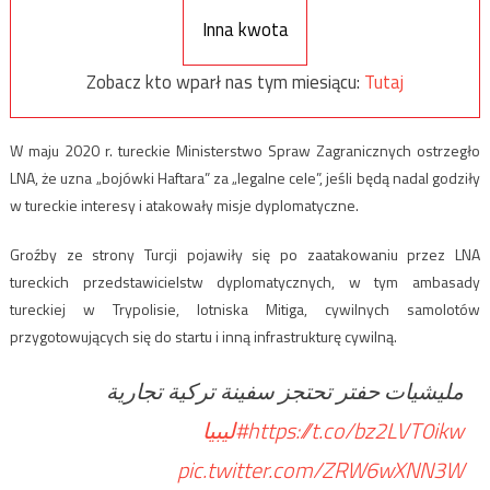
Inna kwota
Zobacz kto wparł nas tym miesiącu:
Tutaj
W maju 2020 r. tureckie Ministerstwo Spraw Zagranicznych ostrzegło
LNA, że uzna „bojówki Haftara” za „legalne cele”, jeśli będą nadal godziły
w tureckie interesy i atakowały misje dyplomatyczne.
Groźby ze strony Turcji pojawiły się po zaatakowaniu przez LNA
tureckich przedstawicielstw dyplomatycznych, w tym ambasady
tureckiej w Trypolisie, lotniska Mitiga, cywilnych samolotów
przygotowujących się do startu i inną infrastrukturę cywilną.
مليشيات حفتر تحتجز سفينة تركية تجارية
#ليبيا
https://t.co/bz2LVT0ikw
pic.twitter.com/ZRW6wXNN3W