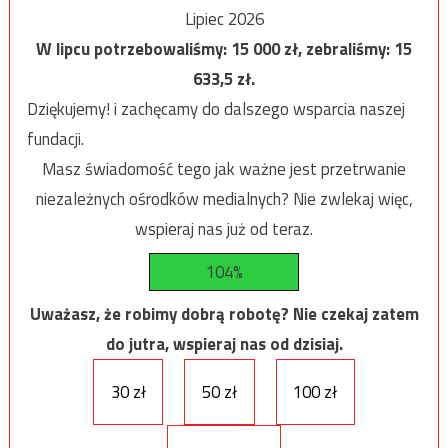
Lipiec 2026
W lipcu potrzebowaliśmy:
15 000
zł, zebraliśmy:
15
633,5
zł.
Dziękujemy! i zachęcamy do dalszego wsparcia naszej
fundacji.
Masz świadomość tego jak ważne jest przetrwanie
niezależnych ośrodków medialnych? Nie zwlekaj więc,
wspieraj nas już od teraz.
104%
Uważasz, że robimy dobrą robotę? Nie czekaj zatem
do jutra, wspieraj nas od dzisiaj.
30 zł
50 zł
100 zł