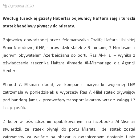
8 grudnia 2020
Według tureckiej gazety Haberlar bojownicy Haftara zajęli turecki
statek handlowy płynący do Misraty.
Bojownicy dowodzonej przez feldmarszałka Chalifę Haftara Libijskiej
Armii Narodowej (LNA) uprowadzili statek z 9 Turkami, 7 Hindusami i
jednym obywatelem Azerbejdżanu do portu Ras Al-Hilal – wynika z
oświadczenia rzecznika Haftara Ahmeda Al-Mismariego dla Agencji
Reutera.
Ahmed Al-Mismari dodał, że kompania marynarki wojennej LNA
zatrzymała w poniedziałek u wybrzeży Ras Al-Hilal statek pływający
pod banderą Jamajki przewożący transport lekarstw wraz z załogą 17
liczącą osób.
Z kolei w oświadczeniu opublikowanym na facebooku Al-Mismari
stwierdził, że statek płynął do portu Misrata i że statek został
zatrzymany za wejście na obszar o ograniczonym dostępie i nie