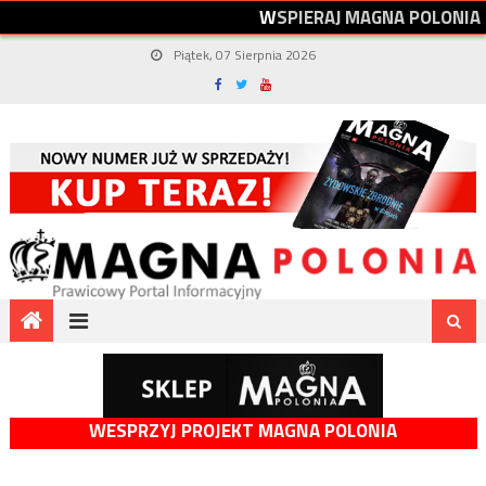
W
S
P
I
E
R
A
J
M
A
G
N
A
P
O
L
O
N
I
A
Piątek, 07 Sierpnia 2026
WESPRZYJ PROJEKT MAGNA POLONIA