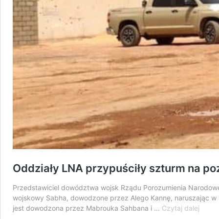
Oddziały LNA przypuściły szturm na pozy
Przedstawiciel dowództwa wojsk Rządu Porozumienia Narodowego
wojskowy Sabha, dowodzone przez Alego Kannę, naruszając w te
Oddzi
jest dowodzona przez Mabrouka Sahbana i …
Czytaj dalej
LNA