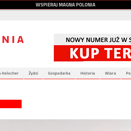
W
S
P
I
E
R
A
J
M
A
G
N
A
P
O
L
O
N
I
A
& Holocher
Żydzi
Gospodarka
Historia
Wiara
Po