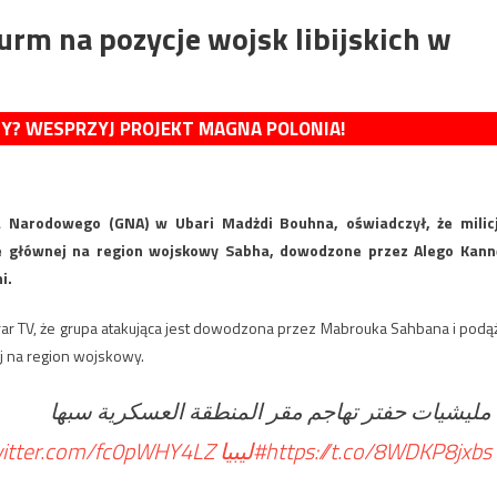
urm na pozycje wojsk libijskich w
MY? WESPRZYJ PROJEKT MAGNA POLONIA!
 Narodowego (GNA) w Ubari Madżdi Bouhna, oświadczył, że milic
ze głównej na region wojskowy Sabha, dowodzone przez Alego Kann
i.
rar TV, że grupa atakująca jest dowodzona przez Mabrouka Sahbana i podą
j na region wojskowy.
مليشيات حفتر تهاجم مقر المنطقة العسكرية سبها
witter.com/fc0pWHY4LZ
#ليبيا
https://t.co/8WDKP8jxbs