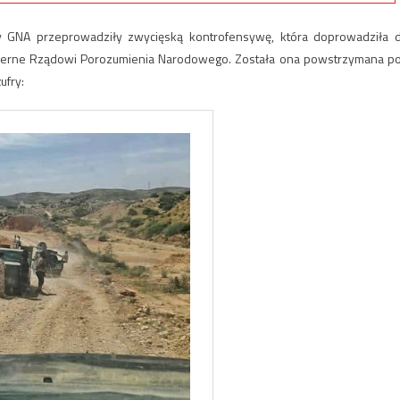
ły GNA przeprowadziły zwycięską kontrofensywę, która doprowadziła 
ły wierne Rządowi Porozumienia Narodowego. Została ona powstrzymana p
ufry: