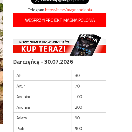
Telegram
https://t.me/magnapolonia
WESPRZYJ PROJEKT MAGNA POLONIA
Darczyńcy - 30.07.2026
AP
30
Artur
70
Anonim
100
Anonim
200
Arleta
90
Piotr
500