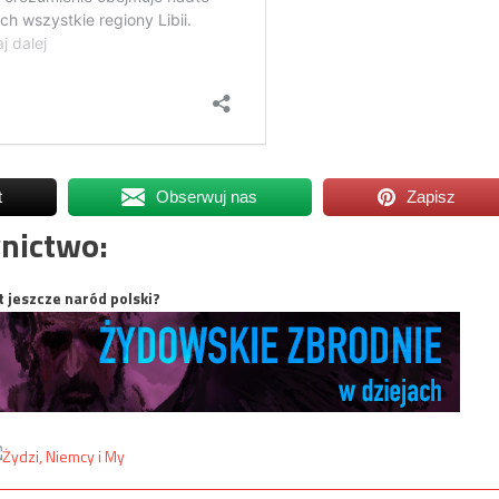
t
Obserwuj nas
Zapisz
nictwo:
t jeszcze naród polski?