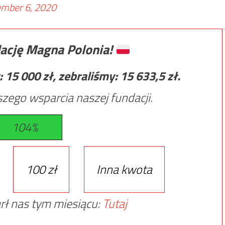
mber 6, 2020
ację Magna Polonia!
:
15 000
zł, zebraliśmy:
15 633,5
zł.
zego wsparcia naszej fundacji.
104%
100 zł
Inna kwota
rł nas tym miesiącu:
Tutaj