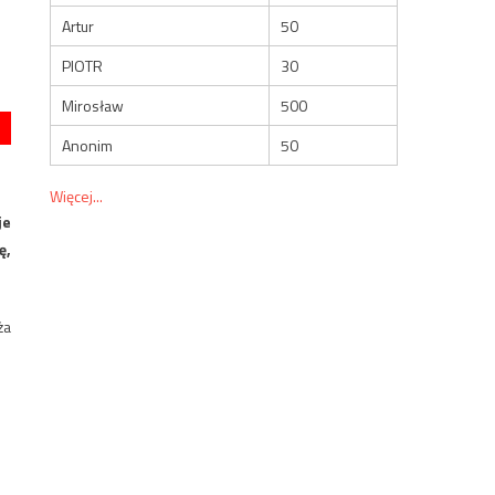
Artur
50
PIOTR
30
Mirosław
500
Anonim
50
Więcej...
je
ę,
ża