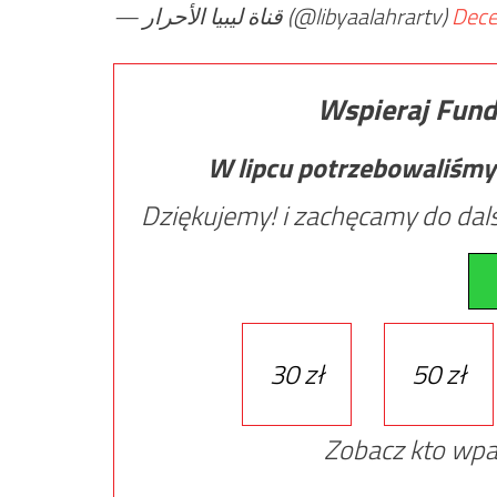
— قناة ليبيا الأحرار (@libyaalahrartv)
Dece
Wspieraj Fund
W lipcu potrzebowaliśmy
Dziękujemy! i zachęcamy do dals
30 zł
50 zł
Zobacz kto wpa