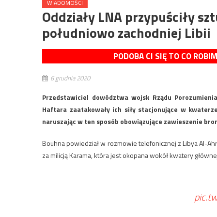
WIADOMOŚCI
Oddziały LNA przypuściły szt
południowo zachodniej Libii
PODOBA CI SIĘ TO CO ROBI
6 grudnia 2020
Przedstawiciel dowództwa wojsk Rządu Porozumienia
Haftara zaatakowały ich siły stacjonujące w kwater
naruszając w ten sposób obowiązujące zawieszenie bron
Bouhna powiedział w rozmowie telefonicznej z Libya Al-Ah
za milicją Karama, która jest okopana wokół kwatery główne
pic.t