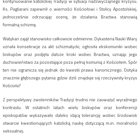
kontynuowanie katolickiej Tradycji w sytuacji nadzwyczajnego kryzysu.
Ks. Pagliarani zapewnił o wierności Kościołowi i Stolicy Apostolskiej,
jednocześnie odrzucając ocenę, że działania Bractwa stanowią
formalną schizmę.
Watykan zajął stanowisko całkowicie odmienne. Dykasteria Nauki Wiary
uznała konsekracje za akt schizmatycki, ogłosiła ekskomuniki wobec
biskupów oraz podjęła dalsze kroki wobec Bractwa, uznając jego
duchowieństwo za pozostające poza pełną komunią z Kościołem. Spór
ten nie ogranicza się jednak do kwestii prawa kanonicznego. Dotyka
znacznie głębszego pytania: gdzie dziś znajduje się rzeczywisty kryzys
Kościoła?
Z perspektywy zwolenników Tradycji trudno nie zauważyć wyraźnego
kontrastu. W ostatnich latach wielu biskupów oraz konferencji
episkopatów wykazywało daleko idącą tolerancję wobec środowisk
otwarcie kwestionujących katolicką naukę dotyczącą m.in. moralności
seksualnej.