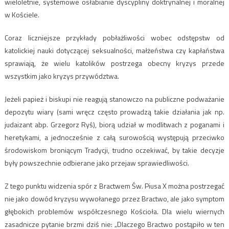
wieloletnie, systemowe osłabianie dyscypliny doktrynalnej i moralnej
w Kościele.
Coraz liczniejsze przykłady pobłażliwości wobec odstępstw od
katolickiej nauki dotyczącej seksualności, małżeństwa czy kapłaństwa
sprawiają, że wielu katolików postrzega obecny kryzys przede
wszystkim jako kryzys przywództwa.
Jeżeli papież i biskupi nie reagują stanowczo na publiczne podważanie
depozytu wiary (sami wręcz często prowadzą takie działania jak np.
judaizant abp. Grzegorz Ryś), biorą udział w modlitwach z poganami i
heretykami, a jednocześnie z całą surowością występują przeciwko
środowiskom broniącym Tradycji, trudno oczekiwać, by takie decyzje
były powszechnie odbierane jako przejaw sprawiedliwości.
Z tego punktu widzenia spór z Bractwem Św. Piusa X można postrzegać
nie jako dowód kryzysu wywołanego przez Bractwo, ale jako symptom
głębokich problemów współczesnego Kościoła. Dla wielu wiernych
zasadnicze pytanie brzmi dziś nie: „Dlaczego Bractwo postąpiło w ten