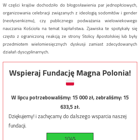
W części krajów dochodziło do błogosławienia par jednopłciowych,
organizowania celebracji związanych z ideologią sodomitów i gender
(neołysenkizmu), czy publicznego podważania wielowiekowego
nauczania Kościoła na temat kapłaństwa. Zjawiska te spotykały się
często z ograniczoną reakcją ze strony Stolicy Apostolskiej lub były
przedmiotem wielomiesięcznych dyskusji zamiast zdecydowanych
działań dyscyplinarnych.
Wspieraj Fundację Magna Polonia!
W lipcu potrzebowaliśmy:
15 000
zł, zebraliśmy:
15
633,5
zł.
Dziękujemy! i zachęcamy do dalszego wsparcia naszej
fundacji.
104%