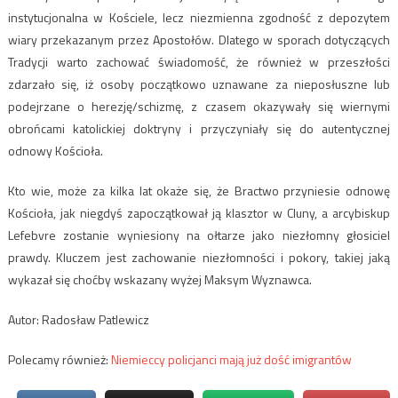
instytucjonalna w Kościele, lecz niezmienna zgodność z depozytem
wiary przekazanym przez Apostołów. Dlatego w sporach dotyczących
Tradycji warto zachować świadomość, że również w przeszłości
zdarzało się, iż osoby początkowo uznawane za nieposłuszne lub
podejrzane o herezję/schizmę, z czasem okazywały się wiernymi
obrońcami katolickiej doktryny i przyczyniały się do autentycznej
odnowy Kościoła.
Kto wie, może za kilka lat okaże się, że Bractwo przyniesie odnowę
Kościoła, jak niegdyś zapoczątkował ją klasztor w Cluny, a arcybiskup
Lefebvre zostanie wyniesiony na ołtarze jako niezłomny głosiciel
prawdy. Kluczem jest zachowanie niezłomności i pokory, takiej jaką
wykazał się choćby wskazany wyżej Maksym Wyznawca.
Autor: Radosław Patlewicz
Polecamy również:
Niemieccy policjanci mają już dość imigrantów