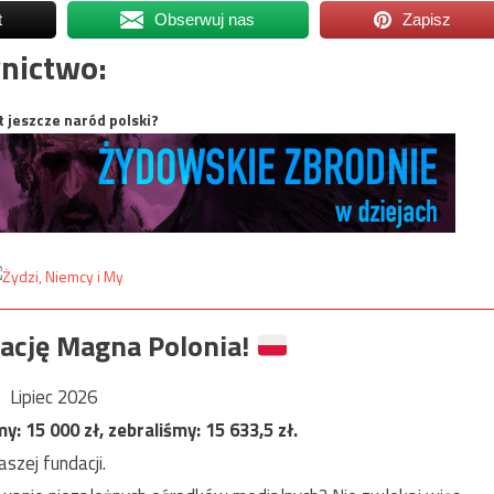
t
Obserwuj nas
Zapisz
nictwo:
t jeszcze naród polski?
ację Magna Polonia!
Lipiec 2026
my:
15 000
zł, zebraliśmy:
15 633,5
zł.
szej fundacji.