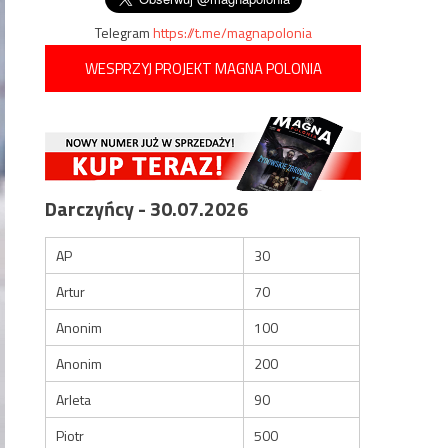
Telegram
https://t.me/magnapolonia
WESPRZYJ PROJEKT MAGNA POLONIA
Darczyńcy - 30.07.2026
AP
30
Artur
70
Anonim
100
Anonim
200
Arleta
90
Piotr
500