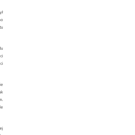
ył
no
tu
du
ci
ci
ie
ak
m.
de
ej