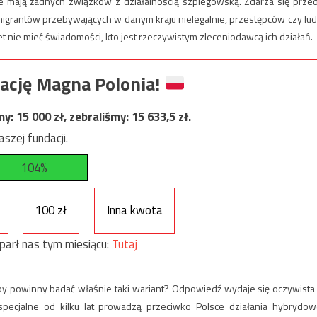
e mają żadnych związków z działalnością szpiegowską. Zdarza się prze
rantów przebywających w danym kraju nielegalnie, przestępców czy lud
 nie mieć świadomości, kto jest rzeczywistym zleceniodawcą ich działań.
ację Magna Polonia!
my:
15 000
zł, zebraliśmy:
15 633,5
zł.
szej fundacji.
104%
100 zł
Inna kwota
parł nas tym miesiącu:
Tutaj
by powinny badać właśnie taki wariant? Odpowiedź wydaje się oczywista
by specjalne od kilku lat prowadzą przeciwko Polsce działania hybrydow