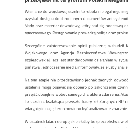
Włamanie do wojskowej uczelni to robota nielegalnego imi
uzyskać dostępu do chronionych dokumentów ani systemó
ślady oraz materiał dowodowy, który stał się podstawą d
tymczasowego. Postępowanie prowadzą policja oraz prokur
Szczególne zainteresowanie opinii publicznej wzbudził 
Wojskowego oraz Agencja Bezpieczeństwa Wewnętrzneg
szpiegowskiej, lecz jest standardowym działaniem w sytu
państwa. Jednocześnie media informowały, że służby analizu
Na tym etapie nie przedstawiono jednak żadnych dowod
ustalenia mogą pojawić się dopiero po zakończeniu czynn
przejść obojętnie wobec samego charakteru zdarzenia. Ak
To uczelnia kształcąca przyszłe kadry Sił Zbrojnych RP 
wtargnięcie na jej teren powinno być analizowane znacznie 
W ostatnich latach europejskie służby bezpieczeństwa wie