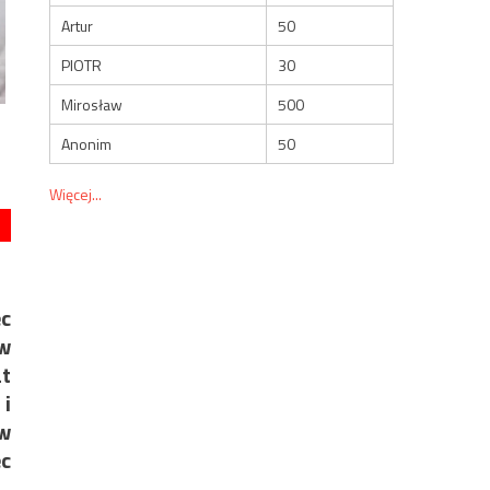
Artur
50
PIOTR
30
Mirosław
500
Anonim
50
Więcej...
ec
w
at
 i
ów
ec