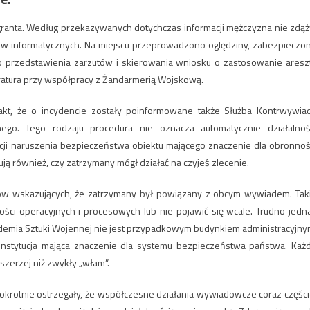
granta. Według przekazywanych dotychczas informacji mężczyzna nie zdąż
w informatycznych. Na miejscu przeprowadzono oględziny, zabezpieczo
o przedstawienia zarzutów i skierowania wniosku o zastosowanie aresz
atura przy współpracy z Żandarmerią Wojskową.
fakt, że o incydencie zostały poinformowane także Służba Kontrwywia
o. Tego rodzaju procedura nie oznacza automatycznie działalnoś
acji naruszenia bezpieczeństwa obiektu mającego znaczenie dla obronnoś
ją również, czy zatrzymany mógł działać na czyjeś zlecenie.
ów wskazujących, że zatrzymany był powiązany z obcym wywiadem. Tak
ości operacyjnych i procesowych lub nie pojawić się wcale. Trudno jedn
ademia Sztuki Wojennej nie jest przypadkowym budynkiem administracyjny
i instytucja mająca znaczenie dla systemu bezpieczeństwa państwa. Każ
szerzej niż zwykły „włam”.
lokrotnie ostrzegały, że współczesne działania wywiadowcze coraz części