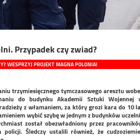
ni. Przypadek czy zwiad?
MY? WESPRZYJ PROJEKT MAGNA POLONIA!
niu trzymiesięcznego tymczasowego aresztu wob
maniu do budynku Akademii Sztuki Wojennej 
adzieży z włamaniem, za który grozi kara do 10 l
amieniem wybić szybę w jednym z budynków uczelni
tychmiast został obezwładniony przez pracownik
policji. Śledczy ustalili również, że cudzoziemi
e.