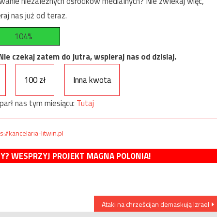
anie niezależnych ośrodków medialnych? Nie zwlekaj więc,
raj nas już od teraz.
104%
e czekaj zatem do jutra, wspieraj nas od dzisiaj.
100 zł
Inna kwota
parł nas tym miesiącu:
Tutaj
s://kancelaria-litwin.pl
MY? WESPRZYJ PROJEKT MAGNA POLONIA!
Ataki na chrześcijan demaskują Izrael