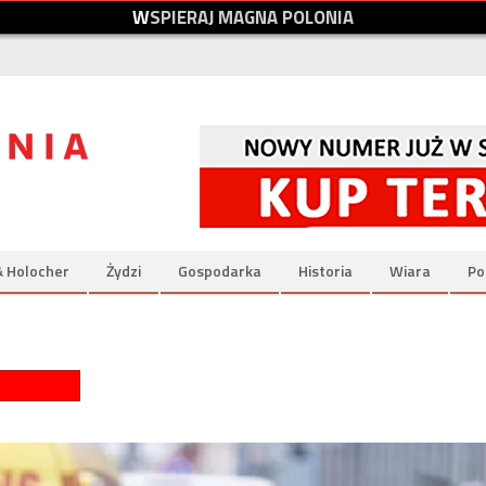
W
S
P
I
E
R
A
J
M
A
G
N
A
P
O
L
O
N
I
A
& Holocher
Żydzi
Gospodarka
Historia
Wiara
Po