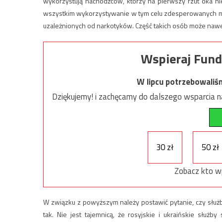
wykorzystują nachodźców, którzy na pierwszy rzut oka ni
wszystkim wykorzystywanie w tym celu zdesperowanych mig
uzależnionych od narkotyków. Część takich osób może nawet
Wspieraj Fund
W lipcu potrzebowaliś
Dziękujemy! i zachęcamy do dalszego wsparcia na
30 zł
50 zł
Zobacz kto w
W związku z powyższym należy postawić pytanie, czy służ
tak. Nie jest tajemnicą, że rosyjskie i ukraińskie służ