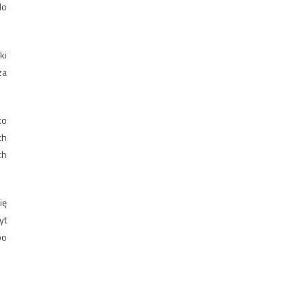
do
ki
za
ko
ch
ch
ię
yt
po