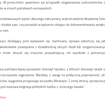
nej. W przeszłości ujawniano już przypadki angażowania cudzoziemców 
że w innych państwach europejskich.
ka podstawowych pytań: dlaczego zatrzymany wybrał właśnie Akademię Sztu
y działał sam, czy posiadał urządzenia służące do dokumentowania wnętr
po nim.
ywacz działający pod wpływem np. marihuany, sprawa zakończy się ja
jakiekolwiek powiązania z działalnością obcych służb lub zorganizowany
n może okazać się znacznie poważniejszy, niż wynikało z pierwszy
aństwa lepiej sprawdzić dziesięć hipotez, z których dziewięć okaże s
 rzeczywiste zagrożenie. Niestety, z uwagi na polityczną poprawność, zb
ińców, wygodnie przypisując wszystko Moskwie. Z innej strony, sprawa ta 
 jest masowa imigracja półdzikich ludów z „trzeciego świata”.
antów