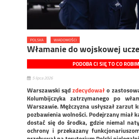
POLSKA
WIADOMOŚCI
Włamanie do wojskowej uczel
PODOBA CI SIĘ TO CO ROBI
5 lipca 2026
Warszawski sąd
zdecydował
o zastosowa
Kolumbijczyka zatrzymanego po wła
Warszawie. Mężczyzna usłyszał zarzut kr
pozbawienia wolności. Podejrzany miał k
dostać się do środka, gdzie niemal na
ochrony i przekazany funkcjonariuszom 
przebywał na terytorium Polski nielegalni