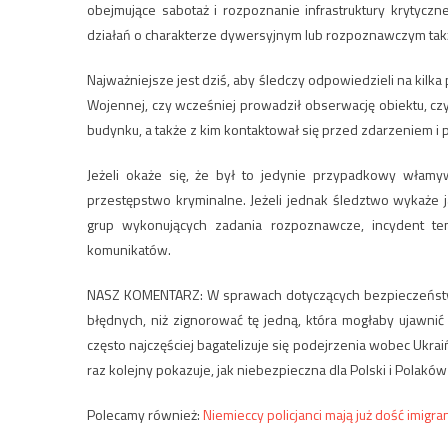
obejmujące sabotaż i rozpoznanie infrastruktury krytycz
działań o charakterze dywersyjnym lub rozpoznawczym tak
Najważniejsze jest dziś, aby śledczy odpowiedzieli na kil
Wojennej, czy wcześniej prowadził obserwację obiektu, cz
budynku, a także z kim kontaktował się przed zdarzeniem i 
Jeżeli okaże się, że był to jedynie przypadkowy włam
przestępstwo kryminalne. Jeżeli jednak śledztwo wykaże 
grup wykonujących zadania rozpoznawcze, incydent te
komunikatów.
NASZ KOMENTARZ: W sprawach dotyczących bezpieczeństwa p
błędnych, niż zignorować tę jedną, która mogłaby ujawnić
często najczęściej bagatelizuje się podejrzenia wobec Ukra
raz kolejny pokazuje, jak niebezpieczna dla Polski i Polaków
Polecamy również:
Niemieccy policjanci mają już dość imigr