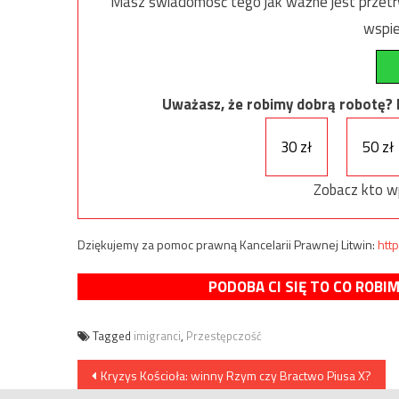
Masz świadomość tego jak ważne jest przetrw
wspie
Uważasz, że robimy dobrą robotę? Ni
30 zł
50 zł
Zobacz kto w
Dziękujemy za pomoc prawną Kancelarii Prawnej Litwin:
http
PODOBA CI SIĘ TO CO ROBI
Tagged
imigranci
,
Przestępczość
Nawigacja
Kryzys Kościoła: winny Rzym czy Bractwo Piusa X?