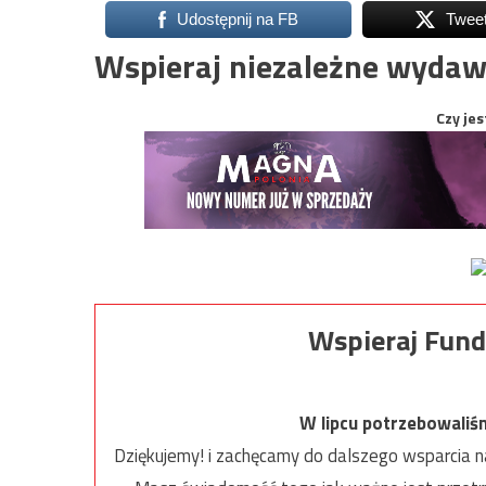
Udostępnij na FB
Twee
Wspieraj niezależne wydaw
Czy jes
Wspieraj Fund
W lipcu potrzebowaliś
Dziękujemy! i zachęcamy do dalszego wsparcia na