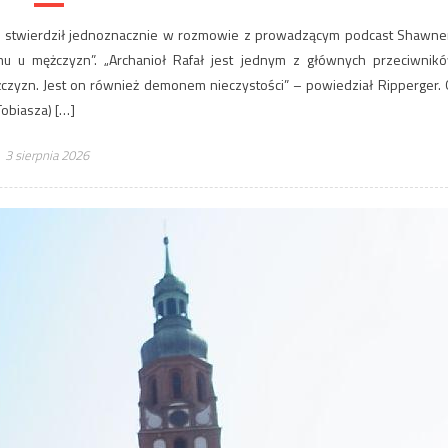
er, stwierdził jednoznacznie w rozmowie z prowadzącym podcast Shawn
u mężczyzn”. „Archanioł Rafał jest jednym z głównych przeciwnik
yzn. Jest on również demonem nieczystości” – powiedział Ripperger. 
obiasza) […]
3 sierpnia 2026