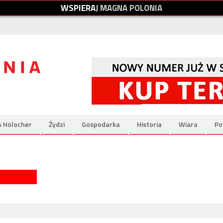
W
S
P
I
E
R
A
J
M
A
G
N
A
P
O
L
O
N
I
A
& Holocher
Żydzi
Gospodarka
Historia
Wiara
Po