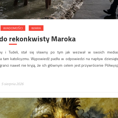
WIADOMOŚCI
WIARA
 do rekonkwisty Maroka
luny i Tudeli, stał się sławny po tym jak wezwał w swoich media
a tam katolicyzmu. Wypowiedź padła w odpowiedzi na napływ dziesiąt
igranci nawet nie kryją, że ich głównym celem jest przywrócenie Półwys
5 sierpnia 2026