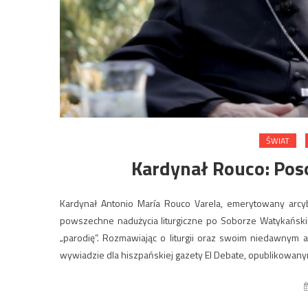
ŚWIAT
Kardynał Rouco: Poso
Kardynał Antonio María Rouco Varela, emerytowany arcy
powszechne nadużycia liturgiczne po Soborze Watykańskim 
„parodię”. Rozmawiając o liturgii oraz swoim niedawny
wywiadzie dla hiszpańskiej gazety El Debate, opublikowan