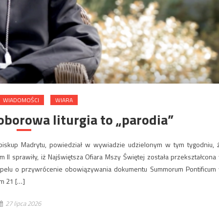
WIADOMOŚCI
WIARA
borowa liturgia to „parodia”
biskup Madrytu, powiedział w wywiadzie udzielonym w tym tygodniu, 
II sprawiły, iż Najświętsza Ofiara Mszy Świętej została przekształcona
m apelu o przywrócenie obowiązywania dokumentu Summorum Pontificum
ym 21 […]
27 lipca 2026