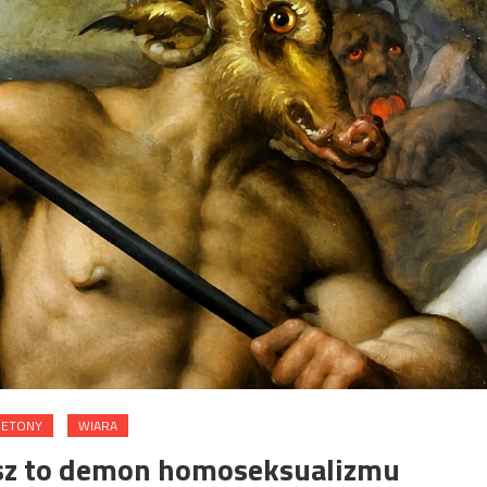
IETONY
WIARA
sz to demon homoseksualizmu