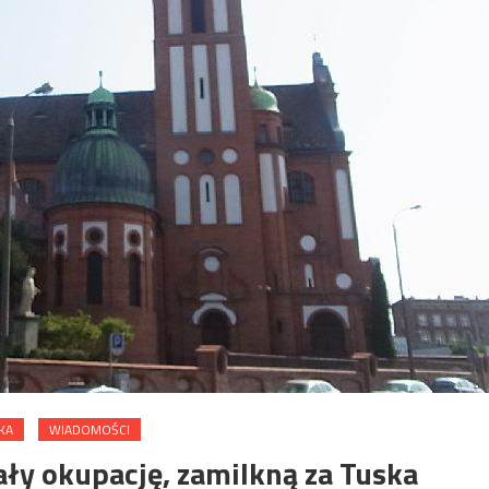
KA
WIADOMOŚCI
ły okupację, zamilkną za Tuska