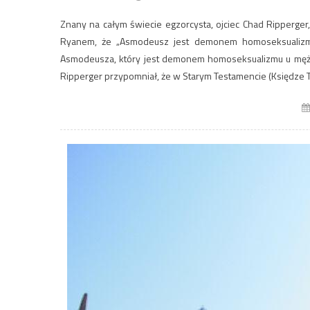
Znany na całym świecie egzorcysta, ojciec Chad Ripperg
Ryanem, że „Asmodeusz jest demonem homoseksualizmu 
Asmodeusza, który jest demonem homoseksualizmu u mężcz
Ripperger przypomniał, że w Starym Testamencie (Księdze T