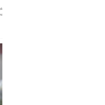
li
ni