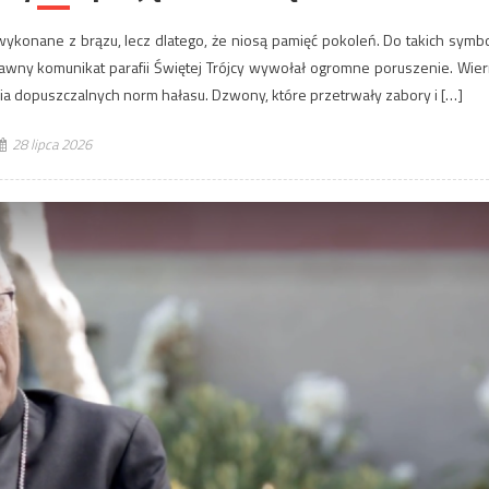
 wykonane z brązu, lecz dlatego, że niosą pamięć pokoleń. Do takich symbo
awny komunikat parafii Świętej Trójcy wywołał ogromne poruszenie. Wier
a dopuszczalnych norm hałasu. Dzwony, które przetrwały zabory i […]
28 lipca 2026