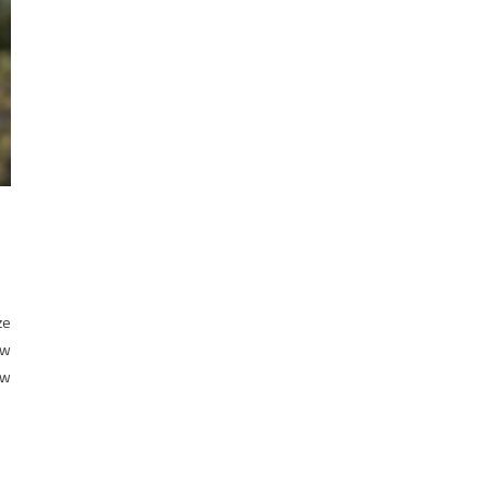
że
 w
 w