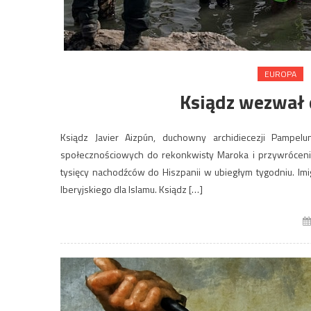
EUROPA
Ksiądz wezwał
Ksiądz Javier Aizpún, duchowny archidiecezji Pampe
społecznościowych do rekonkwisty Maroka i przywróceni
tysięcy nachodźców do Hiszpanii w ubiegłym tygodniu. Im
Iberyjskiego dla Islamu. Ksiądz […]